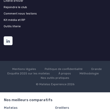
Literie d'hiver
Rejoindre le club
Comment nous testons
Kit média et RP
Outils literie
Mentions légales
Politique de confidentialité
Grande
Enquête 2025 sur les matelas
À propos
Méthodologie
Nos outils pratiques
© Matelas Experience 2026
Nos meilleurs comparatifs
Matelas
Oreillers