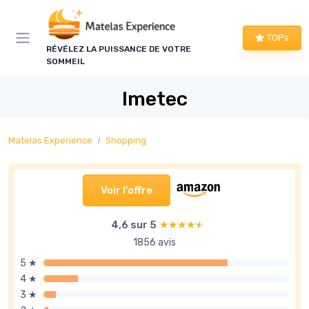
Panneau de gestion des cookies
TOPs
RÉVÉLEZ LA PUISSANCE DE VOTRE
SOMMEIL
Imetec
Matelas Experience
Shopping
Voir l'offre
4,6 sur 5
★★★★★
★★★★★
1856 avis
5 ★
4 ★
3 ★