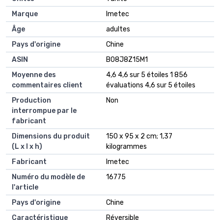
Marque
‎Imetec
Âge
‎adultes
Pays d'origine
‎Chine
ASIN
B08J8Z15M1
Moyenne des
4,6 4,6 sur 5 étoiles 1 856
commentaires client
évaluations 4,6 sur 5 étoiles
Production
Non
interrompue par le
fabricant
Dimensions du produit
150 x 95 x 2 cm; 1,37
(L x l x h)
kilogrammes
Fabricant
Imetec
Numéro du modèle de
16775
l'article
Pays d'origine
Chine
Caractéristique
Réversible