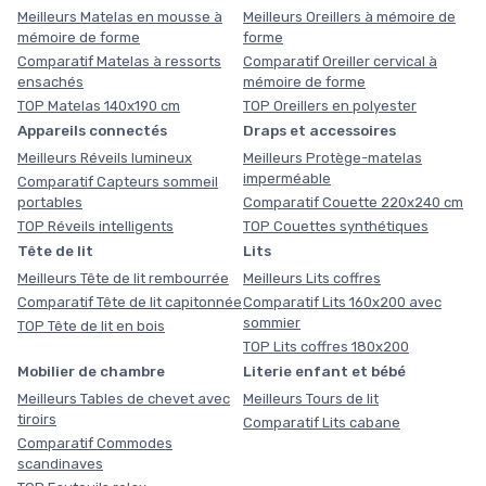
Meilleurs Matelas en mousse à
Meilleurs Oreillers à mémoire de
mémoire de forme
forme
Comparatif Matelas à ressorts
Comparatif Oreiller cervical à
ensachés
mémoire de forme
TOP Matelas 140x190 cm
TOP Oreillers en polyester
Appareils connectés
Draps et accessoires
Meilleurs Réveils lumineux
Meilleurs Protège-matelas
imperméable
Comparatif Capteurs sommeil
portables
Comparatif Couette 220x240 cm
TOP Réveils intelligents
TOP Couettes synthétiques
Tête de lit
Lits
Meilleurs Tête de lit rembourrée
Meilleurs Lits coffres
Comparatif Tête de lit capitonnée
Comparatif Lits 160x200 avec
sommier
TOP Tête de lit en bois
TOP Lits coffres 180x200
Mobilier de chambre
Literie enfant et bébé
Meilleurs Tables de chevet avec
Meilleurs Tours de lit
tiroirs
Comparatif Lits cabane
Comparatif Commodes
scandinaves