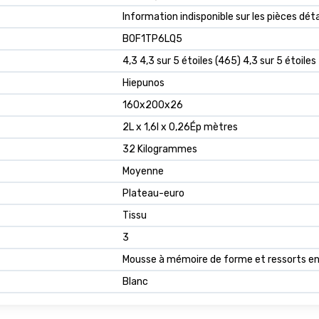
‎Information indisponible sur les pièces dé
B0F1TP6LQ5
4,3 4,3 sur 5 étoiles (465) 4,3 sur 5 étoiles
Hiepunos
160x200x26
2L x 1,6l x 0,26Ép mètres
32 Kilogrammes
Moyenne
Plateau-euro
Tissu
3
Mousse à mémoire de forme et ressorts e
Blanc