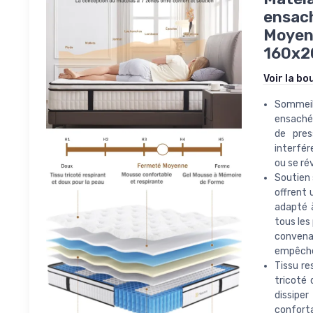
ensach
Moyenn
160x2
Voir la bo
Sommeil 
ensachés
de pres
interfér
ou se ré
Soutien 
offrent 
adapté à
tous les
convena
empêche 
Tissu re
tricoté 
dissiper
confort