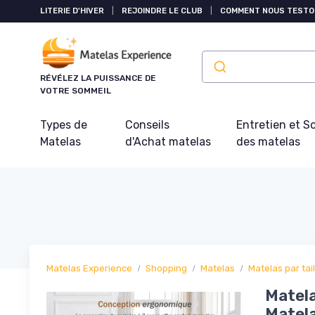
Panneau de gestion des cookies
LITERIE D'HIVER
|
REJOINDRE LE CLUB
|
COMMENT NOUS TESTO
RÉVÉLEZ LA PUISSANCE DE
VOTRE SOMMEIL
Types de
Conseils
Entretien et S
Matelas
d'Achat matelas
des matelas
Matelas Experience
Shopping
Matelas
Matelas par tail
Matela
Matela