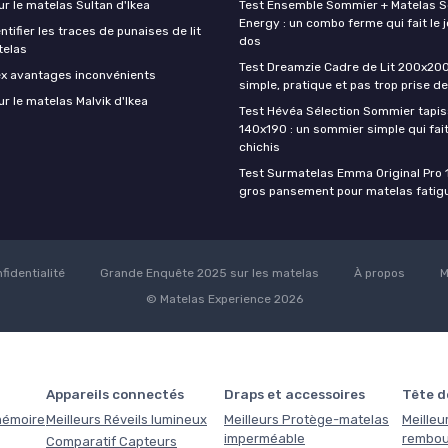
ur le matelas Sultan d'Ikea
Test Ensemble Sommier + Matelas 
Energy : un combo ferme qui fait le j
ifier les traces de punaises de lit
dos
telas
Test Dreamzie Cadre de Lit 200x200 :
ex avantages inconvénients
simple, pratique et pas trop prise de
ur le matelas Malvik d'Ikea
Test Hévéa Sélection Sommier tapiss
140x190 : un sommier simple qui fait
chichis
Test Surmatelas Emma Original Pro 
gros pansement pour matelas fatig
fidentialité
Grande Enquête 2025 sur les matelas
À propos
M
© Matelas Experience 2026
Appareils connectés
Draps et accessoires
Tête de
 mémoire
Meilleurs Réveils lumineux
Meilleurs Protège-matelas
Meilleur
imperméable
rembou
Comparatif Capteurs