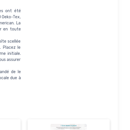
les ont été
0 Oeko-Tex,
erican. La
er en toute
îte scellée
. Placez le
e initiale.
ous assurer
mandé de le
ocale due à