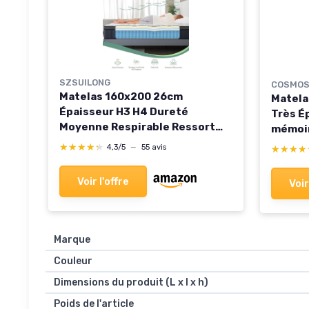
SZSUILONG
COSMO
Matelas 160x200 26cm
Matela
Épaisseur H3 H4 Dureté
Très É
Moyenne Respirable Ressort
mémoir
Ensachés Matelas de
- Sout
★★★★★
★★★★★
4,3/5
—
55 avis
★★★★
★★★★
Premium,Mousse à Mémoire de
Face é
Forme, Parfait Soutien,Matelas
Zones 
Voir l'offre
Voir
Lit d'Adulte 160x200x26CM
Fabriq
Mousse
Marque
Couleur
Dimensions du produit (L x l x h)
Poids de l'article