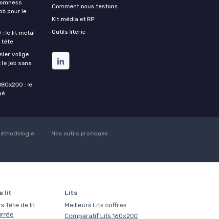
Somness
Comment nous testons
ob pour le
Kit média et RP
Outils literie
 le lit metal
 tête
ier volige
 le job sans
180x200 : le
ué
éthodologie
Nos outils pratiques
 lit
Lits
s Tête de lit
Meilleurs Lits coffres
rrée
Comparatif Lits 160x200