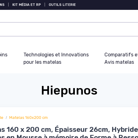
NS
|
KIT MÉDIA ET RP
|
OUTILS LITERIE
oins
Technologies et Innovations
Comparatifs e
pour les matelas
Avis matelas
Hiepunos
le
Matelas 160x200 cm
s 160 x 200 cm, Épaisseur 26cm, Hybride
s en Mousse à mémoire de Forme à Resso