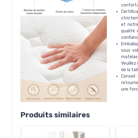
conforta
Certific
strictem
et notr
qualité 
confianc
Emballag
sous vid
matelas 
Veuillez
de la tai
Conseil
retourne
une forc
Produits similaires