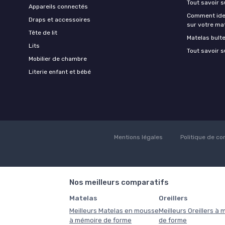
Tout savoir s
Appareils connectés
Comment ident
Draps et accessoires
sur votre ma
Tête de lit
Matelas bult
Lits
Tout savoir s
Mobilier de chambre
Literie enfant et bébé
Mentions légales
Politique de con
Nos meilleurs comparatifs
Matelas
Oreillers
Meilleurs Matelas en mousse
Meilleurs Oreillers à
à mémoire de forme
de forme