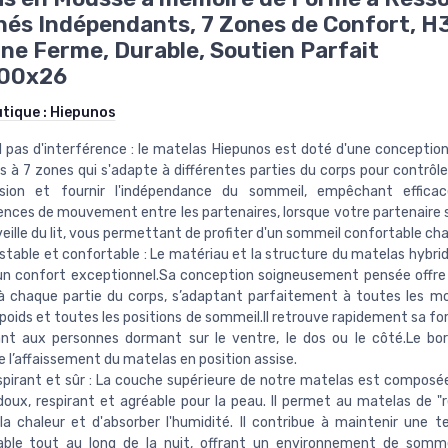
és Indépendants, 7 Zones de Confort, H
e Ferme, Durable, Soutien Parfait
00x26
utique :
Hiepunos
pas d'interférence : le matelas Hiepunos est doté d'une conception
 à 7 zones qui s'adapte à différentes parties du corps pour contrôler
sion et fournir l'indépendance du sommeil, empêchant effica
ences de mouvement entre les partenaires, lorsque votre partenaire 
veille du lit, vous permettant de profiter d'un sommeil confortable cha
stable et confortable : Le matériau et la structure du matelas hybri
un confort exceptionnel.Sa conception soigneusement pensée offre
 chaque partie du corps, s’adaptant parfaitement à toutes les mo
 poids et toutes les positions de sommeil.Il retrouve rapidement sa for
nt aux personnes dormant sur le ventre, le dos ou le côté.Le bo
l’affaissement du matelas en position assise.
spirant et sûr : La couche supérieure de notre matelas est composée
doux, respirant et agréable pour la peau. Il permet au matelas de "re
 la chaleur et d'absorber l'humidité. Il contribue à maintenir une 
able tout au long de la nuit, offrant un environnement de somme