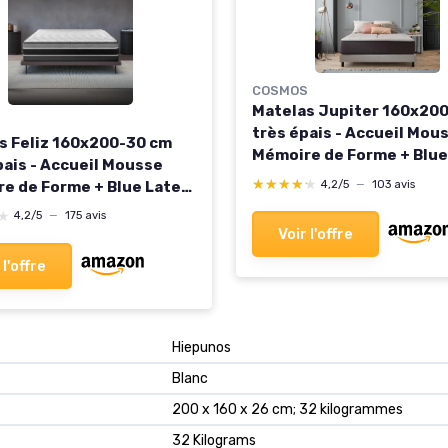
COSMOS
Matelas Jupiter 160x20
S
très épais - Accueil Mou
s Feliz 160x200-30 cm
Mémoire de Forme + Blue
pais - Accueil Mousse
- Confort Ferme - Réversi
★★★★★
★★★★★
e de Forme + Blue Latex
4,2/5
—
103 avis
Soutien 7 Zones - Couch
ien Ferme - Réversible
★
★
4,2/5
—
175 avis
Indépendant - Fabricati
té/Hiver - Soutien 7
Voir l'offre
Européenne 160 x 200 c
- Sommeil Isolé -
Épaisseur 30 cm
 l'offre
ué en Europe 30 cm -
 160 x 200 cm
‎Hiepunos
‎Blanc
‎200 x 160 x 26 cm; 32 kilogrammes
‎32 Kilograms