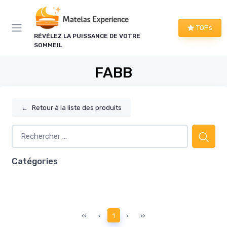
Panneau de gestion des cookies
TOPs
RÉVÉLEZ LA PUISSANCE DE VOTRE
SOMMEIL
FABB
←
Retour à la liste des produits
Catégories
‹‹
‹
1
›
››