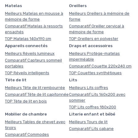
Matelas
Oreillers
Meilleurs Matelas en mousse à
Meilleurs Oreillers à mémoire de
mémoire de forme
forme
Comparatif Matelas à ressorts
Comparatif Oreiller cervical à
ensachés
mémoire de forme
TOP Matelas 140x190 cm
TOP Oreillers en polyester
Appareils connectés
Draps et accessoires
Meilleurs Réveils lumineux
Meilleurs Protège-matelas
imperméable
Comparatif Capteurs sommeil
portables
Comparatif Couette 220x240 cm
TOP Réveils intelligents
TOP Couettes synthétiques
Tête de lit
Lits
Meilleurs Tête de lit rembourrée
Meilleurs Lits coffres
Comparatif Tête de lit capitonnée
Comparatif Lits 160x200 avec
sommier
TOP Tête de lit en bois
TOP Lits coffres 180x200
Mobilier de chambre
Literie enfant et bébé
Meilleurs Tables de chevet avec
Meilleurs Tours de lit
tiroirs
Comparatif Lits cabane
Comparatif Commodes