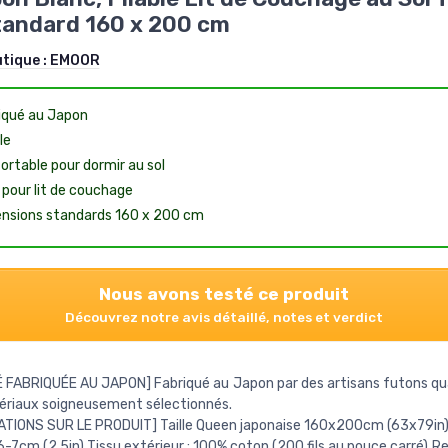
tandard 160 x 200 cm
utique :
EMOOR
iqué au Japon
le
ortable pour dormir au sol
l pour lit de couchage
nsions standards 160 x 200 cm
Nous avons testé ce produit
Découvrez notre avis détaillé, notes et verdict
 FABRIQUÉE AU JAPON] Fabriqué au Japon par des artisans futons qua
ériaux soigneusement sélectionnés.
TIONS SUR LE PRODUIT] Taille Queen japonaise 160x200cm (63x79in) 
6-7cm (2.5in) Tissu extérieur : 100% coton (200 fils au pouce carré) 