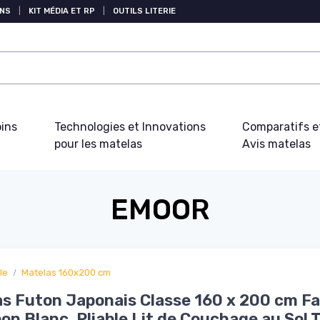
NS
|
KIT MÉDIA ET RP
|
OUTILS LITERIE
oins
Technologies et Innovations
Comparatifs e
pour les matelas
Avis matelas
EMOOR
le
Matelas 160x200 cm
s Futon Japonais Classe 160 x 200 cm F
on Blanc, Pliable Lit de Couchage au Sol 