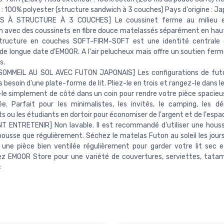
r : 100% polyester (structure sandwich à 3 couches) Pays d'origine : J
S À STRUCTURE À 3 COUCHES] Le coussinet ferme au milieu e
 avec des coussinets en fibre douce matelassés séparément en haut
tructure en couches SOFT-FIRM-SOFT est une identité centrale d
e longue date d'EMOOR. A l'air pelucheux mais offre un soutien ferm
s.
 SOMMEIL AU SOL AVEC FUTON JAPONAIS] Les configurations de futo
s besoin d'une plate-forme de lit. Pliez-le en trois et rangez-le dans l
e simplement de côté dans un coin pour rendre votre pièce spacie
ée. Parfait pour les minimalistes, les invités, le camping, les 
s ou les étudiants en dortoir pour économiser de l'argent et de l'espa
T ENTRETENIR] Non lavable. Il est recommandé d'utiliser une hous
 housse que régulièrement. Séchez le matelas Futon au soleil les jours
une pièce bien ventilée régulièrement pour garder votre lit sec e
z EMOOR Store pour une variété de couvertures, serviettes, tatami
=