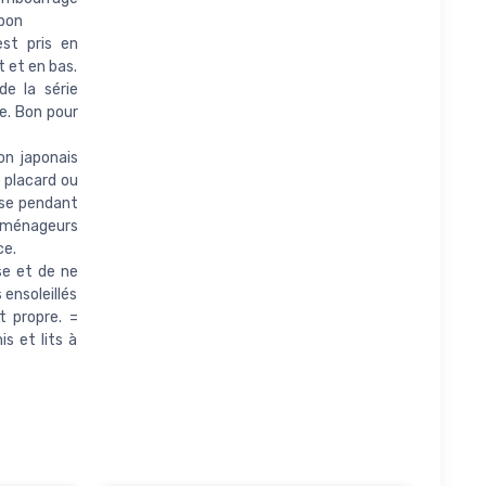
apon
st pris en
 et en bas.
e la série
e. Bon pour
n japonais
e placard ou
use pendant
déménageurs
ce.
se et de ne
 ensoleillés
t propre. =
s et lits à