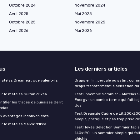
Octobre 2024
Novembre 2024
Avril 2025
Mai 2025
Octobre 2025
Novembre 2025
Avril 2026
Mai 2026
lus
Les derniers articles
matelas Dreamea : que valent-ils
Draps en lin, percale ou satin : com
draps transforment la sensation du
ur le matelas Sultan d'Ikea
Test Ensemble Sommier + Matelas 
Energy : un combo ferme qui fait le j
ifier les traces de punaises de lit
dos
telas
Test Dreamzie Cadre de Lit 200x200 :
ex avantages inconvénients
simple, pratique et pas trop prise de
ur le matelas Malvik d'Ikea
Test Hévéa Sélection Sommier tapiss
140x190 : un sommier simple qui fait
chichis