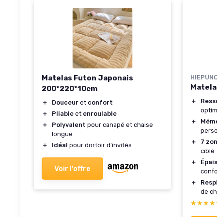
Matelas Futon Japonais
HIEPUN
Matela
200*220*10cm
＋
Ress
＋
Douceur
et
confort
optim
＋
Pliable
et
enroulable
＋
Mémo
＋
Polyvalent
pour canapé et chaise
perso
longue
＋
7 zo
＋
Idéal
pour dortoir d'invités
ciblé
＋
Épai
Voir l'offre
confo
＋
Resp
de ch
★★★★
★★★★