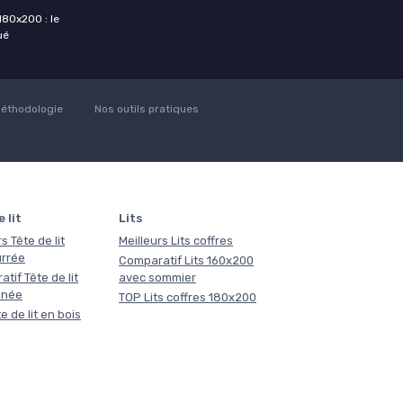
180x200 : le
ué
éthodologie
Nos outils pratiques
 lit
Lits
s Tête de lit
Meilleurs Lits coffres
rrée
Comparatif Lits 160x200
tif Tête de lit
avec sommier
nnée
TOP Lits coffres 180x200
e de lit en bois