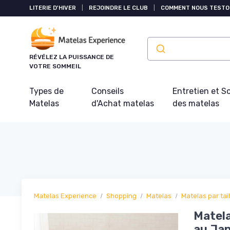
Panneau de gestion des cookies
LITERIE D'HIVER
|
REJOINDRE LE CLUB
|
COMMENT NOUS TESTO
RÉVÉLEZ LA PUISSANCE DE
VOTRE SOMMEIL
Types de
Conseils
Entretien et S
Matelas
d'Achat matelas
des matelas
Matelas Experience
Shopping
Matelas
Matelas par tail
Matela
au Jap