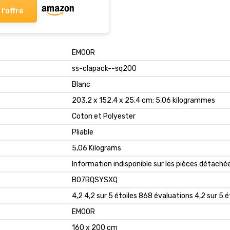
 l'offre
‎EMOOR
‎ss-clapack--sq200
‎Blanc
‎203,2 x 152,4 x 25,4 cm; 5,06 kilogrammes
‎Coton et Polyester
‎Pliable
‎5,06 Kilograms
‎Information indisponible sur les pièces détaché
B07RQSYSXQ
4,2 4,2 sur 5 étoiles 868 évaluations 4,2 sur 5 é
EMOOR
160 x 200 cm