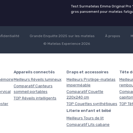
Test Surmatelas Emma Original Pro 
gros pansement pour matelas fatig
fidentialité
Grande Enquête 2025 sur les matelas
À propos
M
© Matelas Experience 2026
Appareils connectés
Draps et accessoires
Tête de
 mémoire
Meilleurs Réveils lumineux
Meilleurs Protège-matelas
Meilleur
imperméable
rembou
Comparatif Capteurs
rvical
sommeil portables
Comparatif Couette
Compara
220x240 cm
capito
TOP Réveils intelligents
ester
TOP Couettes synthétiques
TOP Têt
Literie enfant et bébé
Meilleurs Tours de lit
Comparatif Lits cabane