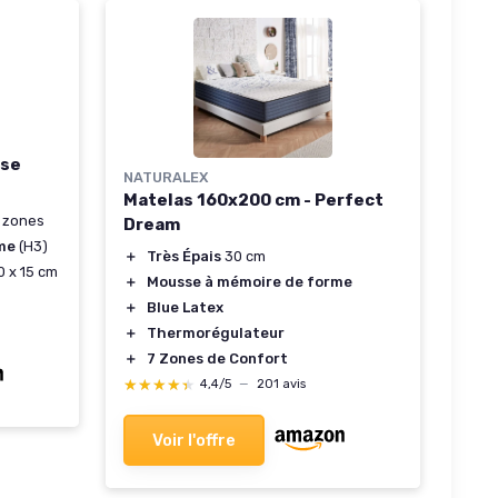
sse
NATURALEX
Matelas 160x200 cm - Perfect
 zones
Dream
me
(H3)
＋
Très Épais
30 cm
0 x 15 cm
＋
Mousse à mémoire de forme
＋
Blue Latex
＋
Thermorégulateur
＋
7 Zones de Confort
★★★★★
★★★★★
4,4/5
—
201 avis
Voir l'offre