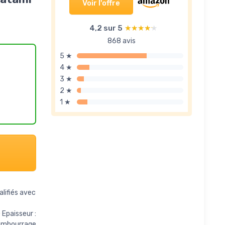
Voir l'offre
4,2 sur 5
★★★★★
★★★★★
868 avis
5 ★
4 ★
3 ★
2 ★
1 ★
lifiés avec
Epaisseur :
Rembourrage