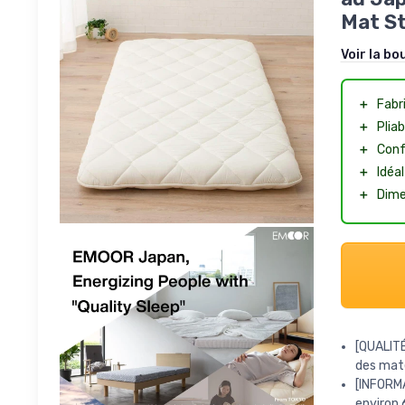
Mat S
Voir la bo
＋
Fabr
＋
Pliab
＋
Conf
＋
Idéa
＋
Dime
[QUALITÉ
des mat
[INFORMA
environ 