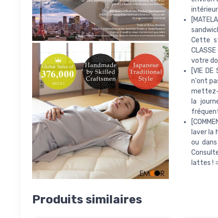
intérieu
[MATELA
sandwich
Cette s
CLASSE d
votre do
[VIE DE
n'ont pa
mettez-l
la journ
fréquent
[COMMEN
laver la
ou dans 
Consulte
lattes ! 
Produits similaires