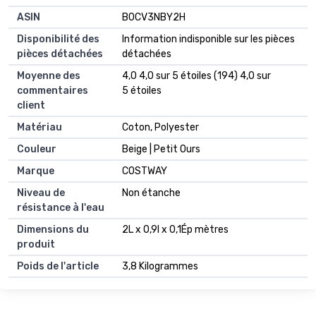
ASIN
‎B0CV3NBY2H
Disponibilité des
‎Information indisponible sur les pièces
pièces détachées
détachées
Moyenne des
4,0 4,0 sur 5 étoiles (194) 4,0 sur
commentaires
5 étoiles
client
Matériau
Coton, Polyester
Couleur
Beige | Petit Ours
Marque
COSTWAY
Niveau de
Non étanche
résistance à l'eau
Dimensions du
2L x 0,9l x 0,1Ép mètres
produit
Poids de l'article
3,8 Kilogrammes