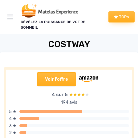
Panneau de gestion des cookies
TOPs
RÉVÉLEZ LA PUISSANCE DE VOTRE
SOMMEIL
COSTWAY
Voir l'offre
4 sur 5
★★★★★
★★★★★
194 avis
5 ★
4 ★
3 ★
2 ★