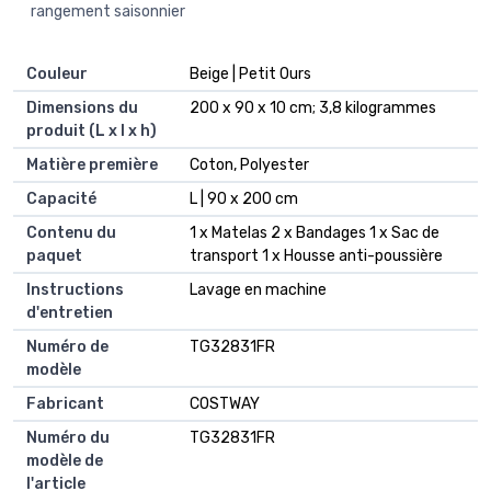
rangement saisonnier
Couleur
‎Beige | Petit Ours
Dimensions du
‎200 x 90 x 10 cm; 3,8 kilogrammes
produit (L x l x h)
Matière première
‎Coton, Polyester
Capacité
‎L | 90 x 200 cm
Contenu du
‎1 x Matelas 2 x Bandages 1 x Sac de
paquet
transport 1 x Housse anti-poussière
Instructions
‎Lavage en machine
d'entretien
Numéro de
‎TG32831FR
modèle
Fabricant
‎COSTWAY
Numéro du
‎TG32831FR
modèle de
l'article