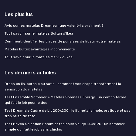
Les plus lus
Avis sur les matelas Dreamea : que valent-ils vraiment ?
Tout savoir sur le matelas Sultan d'Ikea
Comment identifier les traces de punaises de lit sur votre matelas
Matelas bultex avantages inconvénients
Tout savoir sur le matelas Malvik d'Ikea
Les derniers articles
Draps en lin, percale ou satin : comment vos draps transforment la
sensation du matelas
Test Ensemble Sommier + Matelas Somness Energy : un combo ferme
qui fait le job pour le dos
Test Dreamzie Cadre de Lit 200x200 : le lit metal simple, pratique et pas
trop prise de tête
Test Hévéa Sélection Sommier tapissier volige 140x190 : un sommier
simple qui fait le job sans chichis