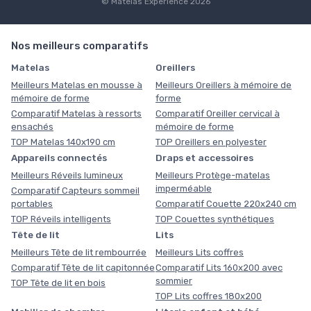
© Matelas Experience 2026
Nos meilleurs comparatifs
Matelas
Oreillers
Meilleurs Matelas en mousse à
Meilleurs Oreillers à mémoire de
mémoire de forme
forme
Comparatif Matelas à ressorts
Comparatif Oreiller cervical à
ensachés
mémoire de forme
TOP Matelas 140x190 cm
TOP Oreillers en polyester
Appareils connectés
Draps et accessoires
Meilleurs Réveils lumineux
Meilleurs Protège-matelas
imperméable
Comparatif Capteurs sommeil
portables
Comparatif Couette 220x240 cm
TOP Réveils intelligents
TOP Couettes synthétiques
Tête de lit
Lits
Meilleurs Tête de lit rembourrée
Meilleurs Lits coffres
Comparatif Tête de lit capitonnée
Comparatif Lits 160x200 avec
sommier
TOP Tête de lit en bois
TOP Lits coffres 180x200