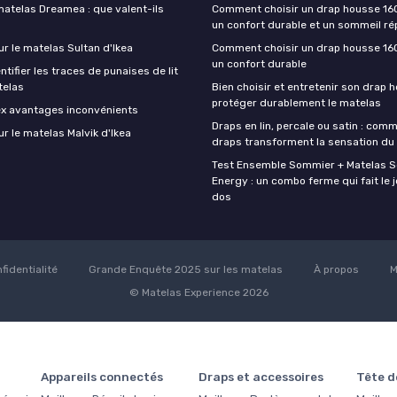
matelas Dreamea : que valent-ils
Comment choisir un drap housse 16
un confort durable et un sommeil ré
ur le matelas Sultan d'Ikea
Comment choisir un drap housse 16
un confort durable
ifier les traces de punaises de lit
telas
Bien choisir et entretenir son drap 
protéger durablement le matelas
ex avantages inconvénients
Draps en lin, percale ou satin : com
ur le matelas Malvik d'Ikea
draps transforment la sensation du
Test Ensemble Sommier + Matelas 
Energy : un combo ferme qui fait le j
dos
fidentialité
Grande Enquête 2025 sur les matelas
À propos
M
© Matelas Experience 2026
Appareils connectés
Draps et accessoires
Tête de