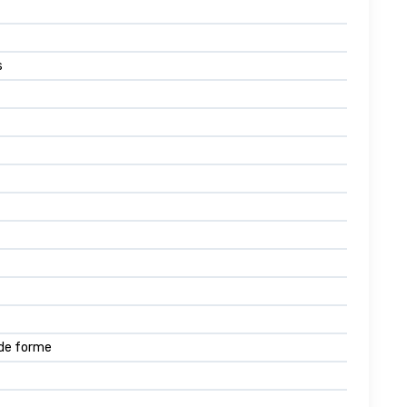
s
 de forme