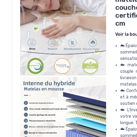
couche
certif
cm
Voir la bo
☁️ Épais
sommeil
sensatio
☁️ mate
couple 
livrais
matelas 
☁️ Confo
et à mém
soutien 
☁️ L'In
votre vi
longue. 
☁️ Épais
sommeil