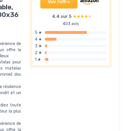
Voir l'offre
ble,
200x36
4,4 sur 5
★★★★★
★★★★★
403 avis
5 ★
4 ★
périence de
3 ★
s offre la
2 ★
lleux
1 ★
telas pour
ex matelas
ommeil dos
 résilience
ondit et un
ndiez toute
eur la plus
périence de
s offre la