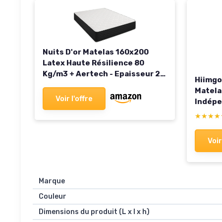
Nuits D'or Matelas 160x200
Latex Haute Résilience 80
Kg/m3 + Aertech - Epaisseur 20
Hiimgo
Cm - Soutien Ferme - + Protège
Matela
Matelas Offert 160 200 160 x
Voir l'offre
Indépe
200 cm
Mémoir
★★★★
★★★★
Moyenn
Parfait
Voir
(160x2
22CM
Marque
Couleur
Dimensions du produit (L x l x h)