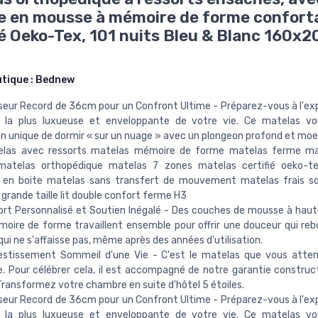
 en mousse à mémoire de forme conforta
ié Oeko-Tex, 101 nuits Bleu & Blanc 160x
utique :
Bednew
seur Record de 36cm pour un Confront Ultime - Préparez-vous à l'ex
 la plus luxueuse et enveloppante de votre vie. Ce matelas vou
n unique de dormir « sur un nuage » avec un plongeon profond et moe
las avec ressorts matelas mémoire de forme matelas ferme ma
matelas orthopédique matelas 7 zones matelas certifié oeko-t
on en boite matelas sans transfert de mouvement matelas frais s
grande taille lit double confort ferme H3
rt Personnalisé et Soutien Inégalé - Des couches de mousse à haute
oire de forme travaillent ensemble pour offrir une douceur qui reb
qui ne s'affaisse pas, même après des années d'utilisation.
vestissement Sommeil d'une Vie - C'est le matelas que vous atte
e. Pour célébrer cela, il est accompagné de notre garantie construct
Transformez votre chambre en suite d'hôtel 5 étoiles.
seur Record de 36cm pour un Confront Ultime - Préparez-vous à l'ex
 la plus luxueuse et enveloppante de votre vie. Ce matelas vou