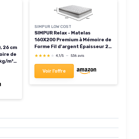
SIMPUR LOW COST
SIMPUR Relax - Matelas
160X200 Premium à Mémoire de
Forme Fil d'argent Épaisseur 25
, 26 cm
cm Silver® - aux propriétés
oire de
★★★★★
★★★★★
4,1/5
—
536 avis
antiseptiques, cicatrisantes et
kg/m³,
relaxantes 160 x 200 cm
e Mal
Voir l'offre
t
Adulte