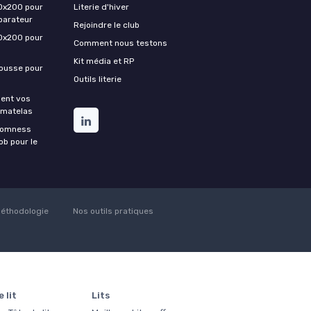
0x200 pour
Literie d'hiver
parateur
Rejoindre le club
0x200 pour
Comment nous testons
Kit média et RP
housse pour
Outils literie
ment vos
 matelas
Somness
ob pour le
éthodologie
Nos outils pratiques
 lit
Lits