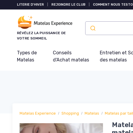
Panneau de gestion des cookies
LITERIE D'HIVER
|
REJOINDRE LE CLUB
|
COMMENT NOUS TESTO
RÉVÉLEZ LA PUISSANCE DE
VOTRE SOMMEIL
Types de
Conseils
Entretien et S
Matelas
d'Achat matelas
des matelas
Matelas Experience
Shopping
Matelas
Matelas par tail
Matela
matela