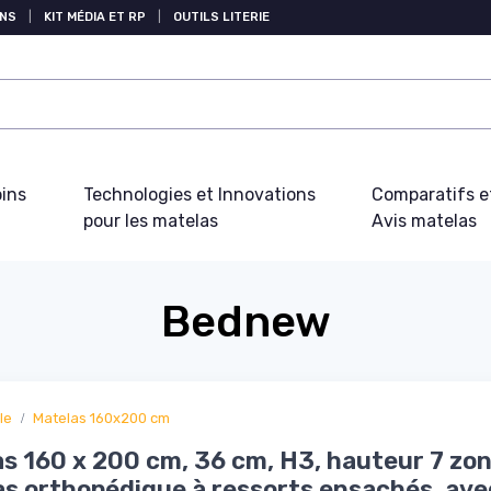
NS
|
KIT MÉDIA ET RP
|
OUTILS LITERIE
oins
Technologies et Innovations
Comparatifs e
pour les matelas
Avis matelas
Bednew
le
Matelas 160x200 cm
s 160 x 200 cm, 36 cm, H3, hauteur 7 zon
s orthopédique à ressorts ensachés, ave