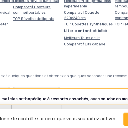
 mémoire
Meilleurs Réveils lumineux
Meilleurs Protège-matelas
Meilleur
imperméable
rembou
Comparatif Capteurs
rvical
sommeil portables
Comparatif Couette
Compara
220x240 cm
capito
TOP Réveils intelligents
ester
TOP Couettes synthétiques
TOP Têt
Literie enfant et bébé
Meilleurs Tours de lit
Comparatif Lits cabane
pondez à quelques questions et obtenez en quelques secondes une recomma
❄️
tte ?
Notre sélection hiver
 donne le contrôle sur ceux que vous souhaitez activer