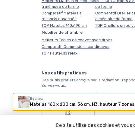
Meilleurs Matelas en mousse
Meilleurs Oreillers à
à mémoire de forme
de forme
Comparatif Matelas à
Comparatif Oreiller ce
ressorts ensachés
à mémoire de forme
TOP Matelas 140x190 cm
TOP Oreillers en poly
Mobilier de chambre
Meilleurs Tables de chevet avec tiroirs
Comparatif Commodes scandinaves
TOP Fauteuils relax
Nos outils pratiques
Des outils gratuits conçus par la rédaction : ré
Servez-vous.
🛏️
🪶
Bednew
Quel matelas vous faut-
Quelle taille de coue
il ?
Ce site utilise des cookies et vous
Tous les outils →