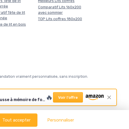
s Tête de lit
Meilleurs Lits coffres
rrée
Comparatif Lits 160x200
tif Tête de lit
avec sommier
nnée
TOP Lits coffres 180x200
e de lit en bois
ndation vraiment personnalisée, sans inscription.
🔥
Voir l'offre
Matelas 160 x 200 cm, 36 cm, H3, hauteur 7 zones, matelas orthopédique à ressorts ensachés, avec couche en mousse à mémoire de forme confortable, certifié Oeko-Tex, 101 nuits Bleu & Blanc 160x200x36 cm
Tout accepter
Personnaliser