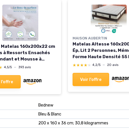
MAISON AUBERTIN
Matelas Altesse 160x200
 Matelas 160x200x22 cm
Ép, Lit 2 Personnes, Mém
s à Ressorts Ensachés
Forme Haute Densité 55 
ndant et Mousse à
Accueil Ferme, Soulage L
e De Forme, Dureté
★★★★★
★★★★★
4,2/5
—
20 avis
★
★
4,5/5
—
393 avis
de Dos, Soutien Ferme e
e, Durable, Soutien
Orthopédique, Chambre 
, Respirant
Voir l'offre
 l'offre
160 x 200 cm Blanc
00x22) 160x200x22
‎Bednew
‎Bleu & Blanc
‎200 x 160 x 36 cm; 30,8 kilogrammes