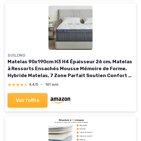
SUILONG
Matelas 90x190cm H3 H4 Épaisseur 26 cm, Matelas
à Ressorts Ensachés Mousse Mémoire de Forme,
Hybride Matelas, 7 Zone Parfait Soutien Confort -
Certifié Oeko-Tex 90x190cm-26cm
★★★★★
★★★★★
4,4/5
—
161 avis
Voir l'offre