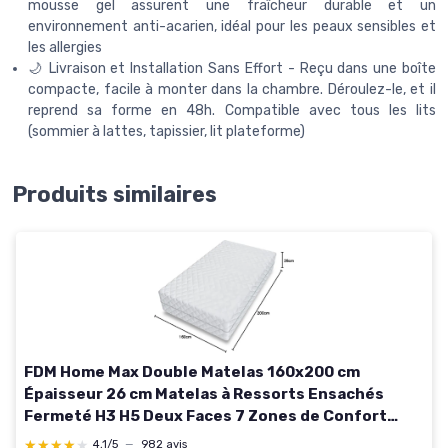
mousse gel assurent une fraîcheur durable et un
environnement anti-acarien, idéal pour les peaux sensibles et
les allergies
🌙 Livraison et Installation Sans Effort - Reçu dans une boîte
compacte, facile à monter dans la chambre. Déroulez-le, et il
reprend sa forme en 48h. Compatible avec tous les lits
(sommier à lattes, tapissier, lit plateforme)
Produits similaires
FDM Home Max Double Matelas 160x200 cm
Épaisseur 26 cm Matelas à Ressorts Ensachés
Fermeté H3 H5 Deux Faces 7 Zones de Confort
Couche de Coco Housse Lavable Oeko-TEX
★★★★★
★★★★★
4,1/5
—
982 avis