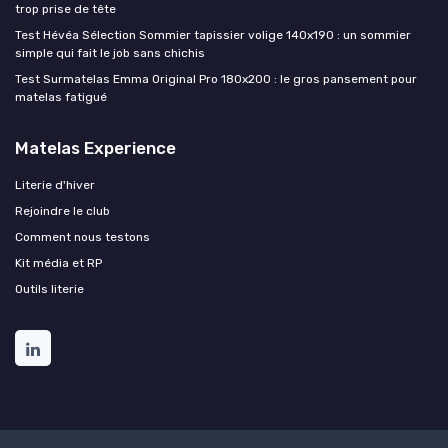
trop prise de tête
Test Hévéa Sélection Sommier tapissier volige 140x190 : un sommier
simple qui fait le job sans chichis
Test Surmatelas Emma Original Pro 180x200 : le gros pansement pour
matelas fatigué
Matelas Experience
Literie d'hiver
Rejoindre le club
Comment nous testons
Kit média et RP
Outils literie