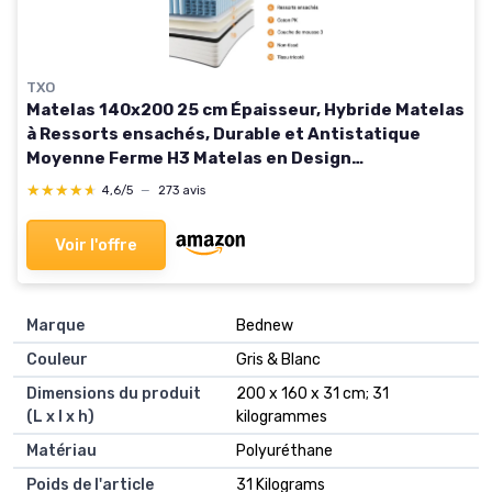
TXO
Matelas 140x200 25 cm Épaisseur, Hybride Matelas
à Ressorts ensachés, Durable et Antistatique
Moyenne Ferme H3 Matelas en Design
Ergonomique Soutien en 7 Zones, Certifié Oeko-
★★★★★
★★★★★
4,6/5
—
273 avis
Tex 140 x 200 cm
Voir l'offre
Marque
‎Bednew
Couleur
‎Gris & Blanc
Dimensions du produit
‎200 x 160 x 31 cm; 31
(L x l x h)
kilogrammes
Matériau
‎Polyuréthane
Poids de l'article
‎31 Kilograms