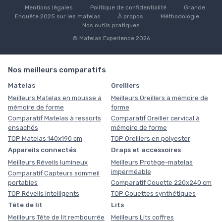
Mentions légales
Politique de confidentialité
Grande
Enquête 2025 sur les matelas
À propos
Méthodologie
Nos outils pratiques
© Matelas Experience 2026
Nos meilleurs comparatifs
Matelas
Oreillers
Meilleurs Matelas en mousse à
Meilleurs Oreillers à mémoire de
mémoire de forme
forme
Comparatif Matelas à ressorts
Comparatif Oreiller cervical à
ensachés
mémoire de forme
TOP Matelas 140x190 cm
TOP Oreillers en polyester
Appareils connectés
Draps et accessoires
Meilleurs Réveils lumineux
Meilleurs Protège-matelas
imperméable
Comparatif Capteurs sommeil
portables
Comparatif Couette 220x240 cm
TOP Réveils intelligents
TOP Couettes synthétiques
Tête de lit
Lits
Meilleurs Tête de lit rembourrée
Meilleurs Lits coffres