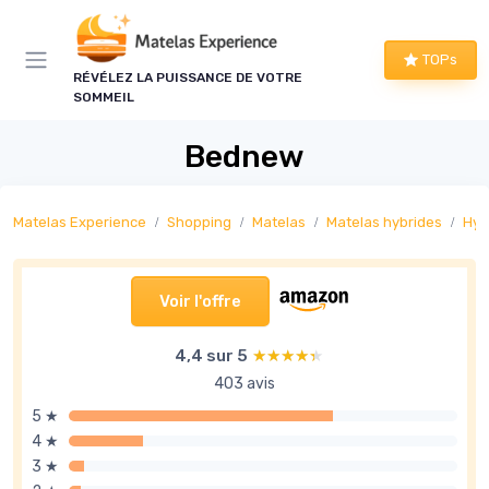
Panneau de gestion des cookies
TOPs
RÉVÉLEZ LA PUISSANCE DE VOTRE
SOMMEIL
Bednew
Matelas Experience
Shopping
Matelas
Matelas hybrides
Hyb
Voir l'offre
4,4 sur 5
★★★★★
★★★★★
403 avis
5 ★
4 ★
3 ★