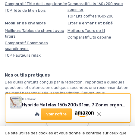
Comparatif Tête de lit capitonnée
Comparatif Lits 160x200 avec
sommier
TOP Tête de lit en bois
TOP Lits coffres 180x200
Mobilier de chambre
Literie enfant et bébé
Meilleurs Tables de chevet avec
Meilleurs Tours de lit
tiroirs
Comparatif Lits cabane
Comparatif Commodes
scandinaves
TOP Fauteuils relax
Nos outils pratiques
Des outils gratuits conçus par la rédaction : répondez à quelques
questions et obtenez en quelques secondes une recommandation
vraiment personnalisée, sans inscription. Servez-vous.
Bednew
Hybride Matelas 160x200x31cm, 7 Zones ergonomiques, 31cm Épaisseur, Ressorts Ensachés, Matelas Mousse à Mémoire de Forme, Soutien Parfait, Fermeté Moyenne et Respirable, 101 Nuits Gris & Blanc 160x200x31 cm
🛏️
🪶
❄️
🔥
Voir l'offre
Quel matelas vous
Quelle taille de
Notre sélection
faut-il ?
couette ?
hiver
Tous les outils →
Ce site utilise des cookies et vous donne le contrôle sur ceux que