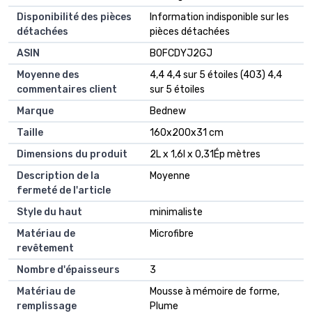
Disponibilité des pièces
‎Information indisponible sur les
détachées
pièces détachées
ASIN
B0FCDYJ2GJ
Moyenne des
4,4 4,4 sur 5 étoiles (403) 4,4
commentaires client
sur 5 étoiles
Marque
Bednew
Taille
160x200x31 cm
Dimensions du produit
2L x 1,6l x 0,31Ép mètres
Description de la
Moyenne
fermeté de l'article
Style du haut
minimaliste
Matériau de
Microfibre
revêtement
Nombre d'épaisseurs
3
Matériau de
Mousse à mémoire de forme,
remplissage
Plume