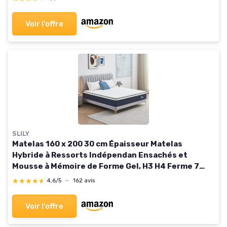
Hypoallergénique H3 et H5, hauteur 26 cm 160 x
200 cm
Voir l'offre
SLILY
Matelas 160 x 200 30 cm Épaisseur Matelas
Hybride à Ressorts Indépendan Ensachés et
Mousse à Mémoire de Forme Gel, H3 H4 Ferme 7
Zones Confort Respirant pour Adulte, Oeko-tex
★★★★★
★★★★★
4,6/5
—
162 avis
160x200x30CM
Voir l'offre