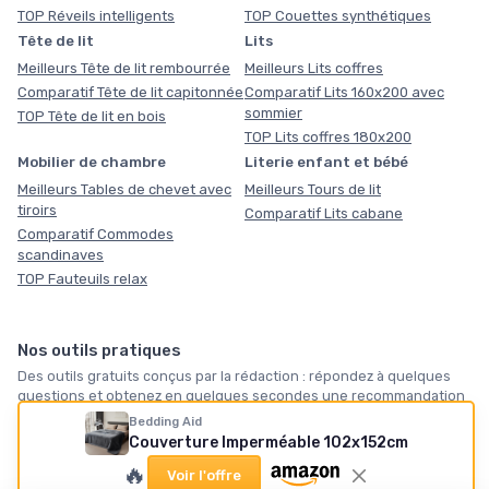
TOP Réveils intelligents
TOP Couettes synthétiques
Tête de lit
Lits
Meilleurs Tête de lit rembourrée
Meilleurs Lits coffres
Comparatif Tête de lit capitonnée
Comparatif Lits 160x200 avec
sommier
TOP Tête de lit en bois
TOP Lits coffres 180x200
Mobilier de chambre
Literie enfant et bébé
Meilleurs Tables de chevet avec
Meilleurs Tours de lit
tiroirs
Comparatif Lits cabane
Comparatif Commodes
scandinaves
TOP Fauteuils relax
Nos outils pratiques
Des outils gratuits conçus par la rédaction : répondez à quelques
questions et obtenez en quelques secondes une recommandation
vraiment personnalisée, sans inscription. Servez-vous.
Bedding Aid
Couverture Imperméable 102x152cm
🛏️
🪶
❄️
🔥
Voir l'offre