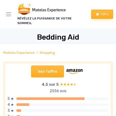
Panneau de gestion des cookies
TOPs
RÉVÉLEZ LA PUISSANCE DE VOTRE
SOMMEIL
Bedding Aid
Matelas Experience
Shopping
Voir l'offre
4,5 sur 5
★★★★★
★★★★★
2556 avis
5 ★
4 ★
3 ★