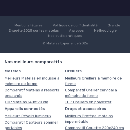
Mentions légales
Politique de confidentialité
Grande
Enquête 2025 sur les matelas
À propos
Méthodologie
Nos outils pratiques
© Matelas Experience 2026
Nos meilleurs comparatifs
Matelas
Oreillers
Meilleurs Matelas en mousse à
Meilleurs Oreillers à mémoire de
mémoire de forme
forme
Comparatif Matelas à ressorts
Comparatif Oreiller cervical à
ensachés
mémoire de forme
TOP Matelas 140x190 cm
TOP Oreillers en polyester
Appareils connectés
Draps et accessoires
Meilleurs Réveils lumineux
Meilleurs Protège-matelas
imperméable
Comparatif Capteurs sommeil
portables
Comparatif Couette 220x240 cm