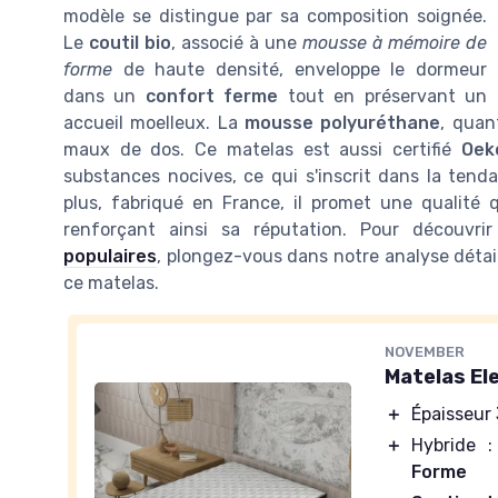
modèle se distingue par sa composition soignée.
Le
coutil bio
, associé à une
mousse à mémoire de
forme
de haute densité, enveloppe le dormeur
dans un
confort ferme
tout en préservant un
accueil moelleux. La
mousse polyuréthane
, quan
maux de dos. Ce matelas est aussi certifié
Oek
substances nocives, ce qui s'inscrit dans la tend
plus, fabriqué en France, il promet une qualité
renforçant ainsi sa réputation. Pour découvr
populaires
, plongez-vous dans notre analyse détail
ce matelas.
NOVEMBER
Matelas E
＋
Épaisseur
＋
Hybride 
Forme