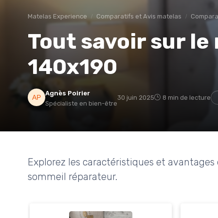
Matelas Experience
Comparatifs et Avis matelas
Compara
Tout savoir sur l
140x190
Agnès Poirier
30 juin 2025
8 min de lecture
Spécialiste en bien-être
Explorez les caractéristiques et avantag
sommeil réparateur.