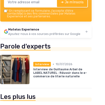
➔ Je m'inscris
*
En remplissant ce formulaire, j’accepte d’être
contacté(e) à des fins commerciales par Matelas
Experience et ses partenaires.
Matelas Experience
Ajoutez-nous à vos sources préférées sur Google
Parole d'experts
•
10/07/2026
Interview
Interview de Guillaume Arbel de
LABEL NATUREL : Réussir dans le e-
commerce de literie naturelle
Les plus lus