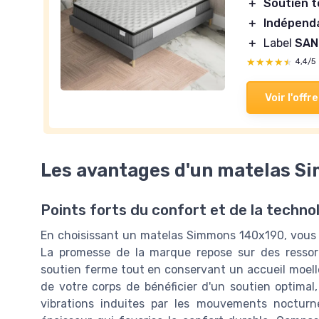
＋
Soutien t
＋
Indépend
＋
Label
SAN
★★★★★
★★★★★
4,4/5
Voir l'offre
Les avantages d'un matelas S
Points forts du confort et de la techno
En choisissant un matelas Simmons 140x190, vous mi
La promesse de la marque repose sur des ressor
soutien ferme tout en conservant un accueil moell
de votre corps de bénéficier d'un soutien optimal, 
vibrations induites par les mouvements noctur