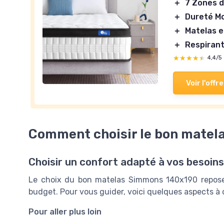
＋
7 Zones 
＋
Dureté M
＋
Matelas 
＋
Respiran
★★★★★
★★★★★
4,4/5
Voir l'offre
Comment choisir le bon matel
Choisir un confort adapté à vos besoins
Le choix du bon matelas Simmons 140x190 repose su
budget. Pour vous guider, voici quelques aspects à 
Pour aller plus loin