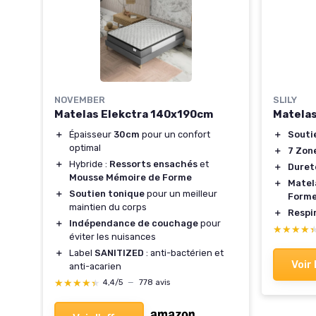
NOVEMBER
SLILY
Matelas Elekctra 140x190cm
Matela
＋
Épaisseur
30cm
pour un confort
＋
Souti
optimal
＋
7 Zon
＋
Hybride :
Ressorts ensachés
et
rt
＋
Duret
Mousse Mémoire de Forme
＋
Matel
＋
Soutien tonique
pour un meilleur
en
Form
maintien du corps
＋
Respi
＋
Indépendance de couchage
pour
★★★★
★★★★
éviter les nuisances
＋
Label
SANITIZED
: anti-bactérien et
Voir 
anti-acarien
★★★★★
★★★★★
4,4/5
—
778 avis