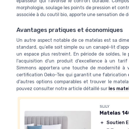
épaisseur qui favorise le confort durable. Compo
morphologie, soulage les points de pression et cont
associée à du coutil bio, apporte une sensation de 
Avantages pratiques et économiques
Un autre aspect notable de ce matelas est sa dime
standard, qu’elle soit simple ou un canapé-lit d'app
un espace plus restreint. En période de soldes, le 
l'acquisition d'un produit d'excellence à un tarif
Simmons apportera une touche de modernité à vo
certification Oeko-Tex qui garantit une fabrication
d'autres options comparables et trouver le matel
pouvez consulter notre article détaillé sur
les mate
SLILY
Matelas 1
＋
Soutien 