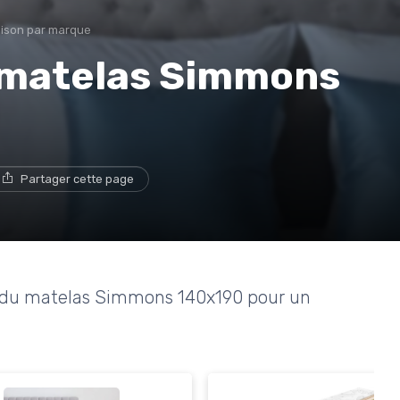
ison par marque
e matelas Simmons
Partager cette page
es du matelas Simmons 140x190 pour un