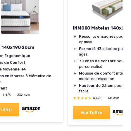
INMOKO Matelas 140x200
＋
Ressorts ensachés
pour un
optimal
s 140x190 26cm
＋
Fermeté H3
adaptée pour to
âges
en Ergonomique
＋
7 Zones de confort
pour un
es de Confort
personnalisé
é Moyenne H4
＋
Mousse de confort
intégré
as en Mousse à Mémoire de
meilleure relaxation
e
＋
Hauteur de 22 cm
pour un 
rant
facile
★
★
4,4/5
—
332 avis
★★★★★
★★★★★
4,6/5
—
48 avis
l'offre
Voir l'offre