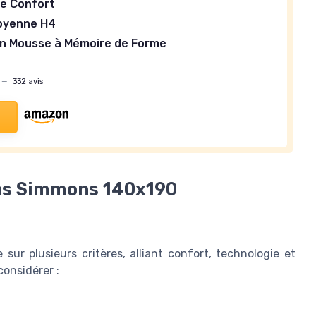
de Confort
oyenne H4
en Mousse à Mémoire de Forme
t
—
332 avis
as Simmons 140x190
r plusieurs critères, alliant confort, technologie et
considérer :