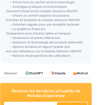
— Points forts du confort et de la technologie
— Avantages pratiques et économiques
Comment choisir le bon matelas Simmons 140x190
— Choisir un confort adapté à vos besoins
Entretien et durabilité du matelas Simmons 140x190
 cm
— Entretien régulier pour une durabilité optimale
— La qualité au fil des ans
 confort
SIESTON
NOV
Comparaison avec d'autres tailles et marques
Matelas Mémoire de Forme
Mat
— Dimensions et autres références
us les
— Epaisseur et technologie des produits alternatifs
140x190 cm
＋
— Options tarifaires et rapport qualité-prix
 soutien
＋
Épaisseur de
24 cm
Avis des utilisateurs sur le matelas Simmons 140x190
＋
＋
Mémoire de Forme
pour un confort
— Retours et perspectives des utilisateurs
e pour une
optimal
＋
＋
Ressorts
ensachés
pour un soutien
accès
précis
Résumer
ChatGPT
Claude
Mistral
＋
＋
Fabrication
Europe
＋
Soutien
ciblé
＋
Recevez les dernières actualités de
Voir l'offre
★★
★★
Matelas Experience