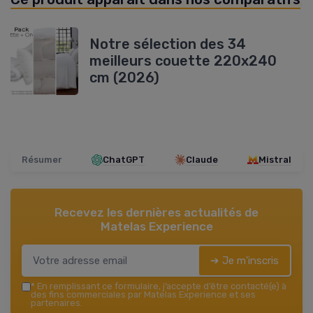
Notre sélection des 34
meilleurs couette 220x240
cm (2026)
Résumer
ChatGPT
Claude
Mistral
Recevez les dernières actualités de
Matelas Experience
➔ Je m'inscris
*
En remplissant ce formulaire, j’accepte d’être contacté(e) à
des fins commerciales par Matelas Experience et ses
partenaires.