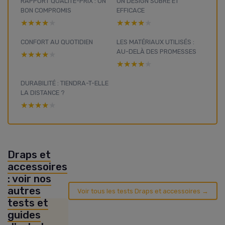
RAPPORT QUALITÉ-PRIX : UN
UN DESIGN SOBRE ET
BON COMPROMIS
EFFICACE
★★★★★
★★★★★
★★★★★
★★★★★
CONFORT AU QUOTIDIEN
LES MATÉRIAUX UTILISÉS :
AU-DELÀ DES PROMESSES
★★★★★
★★★★★
★★★★★
★★★★★
DURABILITÉ : TIENDRA-T-ELLE
LA DISTANCE ?
★★★★★
★★★★★
Draps et
accessoires
: voir nos
autres
Voir tous les tests Draps et accessoires →
tests et
guides