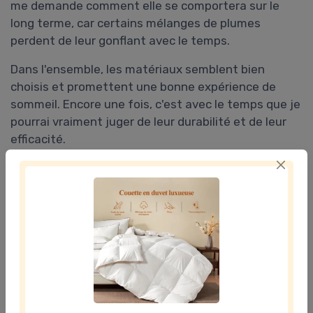
me demande comment elle se comportera sur le
long terme, car certains mélanges de plumes
perdent de leur gonflant avec le temps.
Dans l'ensemble, les matériaux semblent bien
choisis et promettent une bonne expérience de
sommeil. Encore une fois, c'est avec le temps que je
pourrai vraiment juger de leur durabilité et de leur
efficacité.