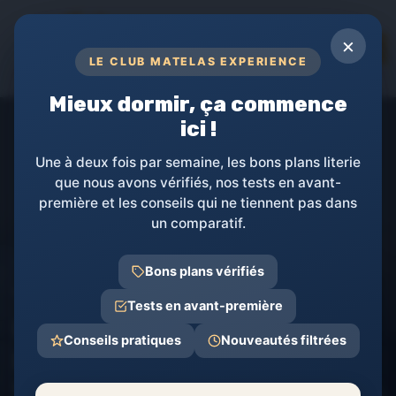
Panneau de gestion des cookies
×
TOPs
LE CLUB MATELAS EXPERIENCE
RÉVÉLEZ LA PUISSANCE DE VOTRE
SOMMEIL
Mieux dormir, ça commence
ici !
Une à deux fois par semaine, les bons plans literie
que nous avons vérifiés, nos tests en avant-
première et les conseils qui ne tiennent pas dans
un comparatif.
Matelas Experience
Comparatifs et Avis matelas
Tests de produi
Bons plans vérifiés
Test Couette pour Hotel de
Tests en avant-première
Luxe 50% Duvet : un bon allié
Conseils pratiques
Nouveautés filtrées
pour vos nuits à toutes
saisons