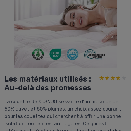
Les matériaux utilisés :
★★★★★
★★★★★
Au-delà des promesses
La couette de KUSNUG se vante d'un mélange de
50% duvet et 50% plumes, un choix assez courant
pour les couettes qui cherchent à offrir une bonne
isolation tout en restant légères. Ce qui est
intéressant, c'est que le produit met en avant des