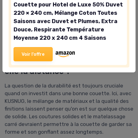
Couette pour Hotel de Luxe 50% Duvet
220 × 240 cm, Mélange Coton Toutes
Saisons avec Duvet et Plumes, Extra
Douce, Respirante Température
Moyenne 220 x 240 cm 4 Saisons
Voir l'offre
Durabilité : Tiendra-t-
★★★★★
★★★★★
elle la distance ?
La question de la durabilité est toujours cruciale
quand on investit dans une bonne couette. Ici, avec
KUSNUG, le mélange de matériaux et la qualité des
finitions laissent penser qu'on est sur quelque chose
de solide. Les coutures solides et le matelassage
carré devraient permettre à la couette de garder sa
forme et son gonflant assez longtemps.