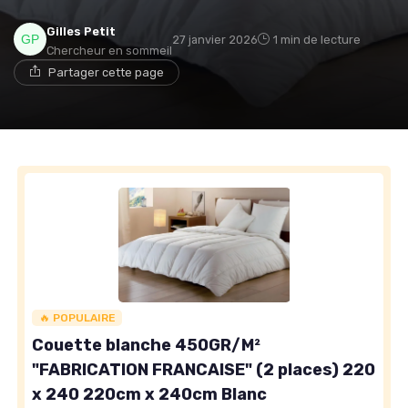
Gilles Petit
27 janvier 2026
1 min de lecture
Chercheur en sommeil
→ Je rejoins le club
Partager cette page
* En rejoignant le club, j'accepte de recevoir les emails
de Matelas Experience et les offres de ses partenaires.
Non merci, peut-être plus tard
🔥 POPULAIRE
Couette blanche 450GR/M²
"FABRICATION FRANCAISE" (2 places) 220
x 240 220cm x 240cm Blanc