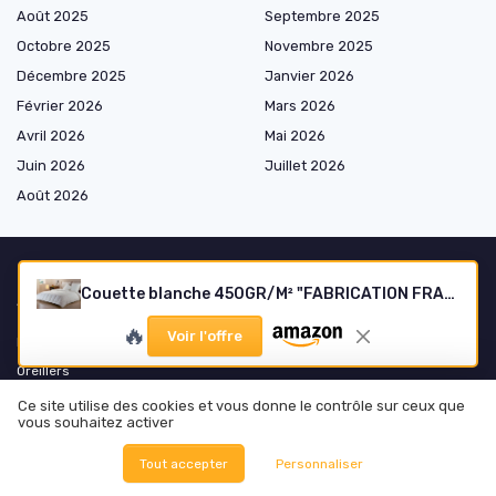
Août 2025
Septembre 2025
Octobre 2025
Novembre 2025
Décembre 2025
Janvier 2026
Février 2026
Mars 2026
Avril 2026
Mai 2026
Juin 2026
Juillet 2026
Août 2026
Couette blanche 450GR/M² "FABRICATION FRANCAISE" (2 places) 220 x 240 220cm x 240cm Blanc
Shopping
🔥
Voir l'offre
Matelas
Oreillers
Appareils connectés
Ce site utilise des cookies et vous donne le contrôle sur ceux que
vous souhaitez activer
Draps et accessoires
Tête de lit
Tout accepter
Personnaliser
Lits