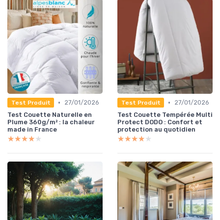
•
•
27/01/2026
27/01/2026
Test Produit
Test Produit
Test Couette Naturelle en
Test Couette Tempérée Multi
Plume 360g/m² : la chaleur
Protect DODO : Confort et
made in France
protection au quotidien
★★★★★
★★★★★
★★★★★
★★★★★