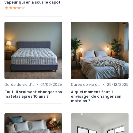
vapeur qui en a sous le capot
★★★★★
★★★★★
•
•
Durée de vie d'un matelas
01/08/2026
Durée de vie d'un matelas
28/12/2025
Faut-il vraiment changer son
À quel moment faut-il
matelas après 10 ans ?
envisager de changer son
matelas ?