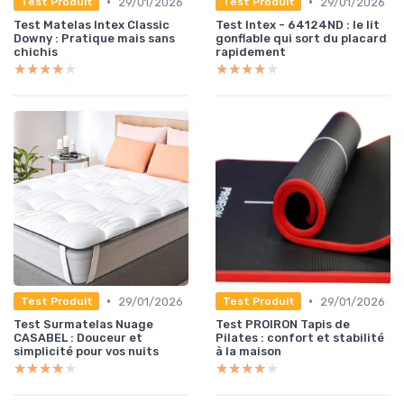
•
•
29/01/2026
29/01/2026
Test Produit
Test Produit
Test Matelas Intex Classic
Test Intex - 64124ND : le lit
Downy : Pratique mais sans
gonflable qui sort du placard
chichis
rapidement
★★★★★
★★★★★
★★★★★
★★★★★
•
•
29/01/2026
29/01/2026
Test Produit
Test Produit
Test Surmatelas Nuage
Test PROIRON Tapis de
CASABEL : Douceur et
Pilates : confort et stabilité
simplicité pour vos nuits
à la maison
★★★★★
★★★★★
★★★★★
★★★★★