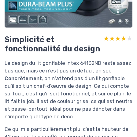
Simplicité et
★★★★★
★★★★★
fonctionnalité du design
Le design du lit gonflable Intex 64132ND reste assez
basique, mais ce n'est pas un défaut en soi.
Concrètement
, on n'attend pas d'un lit gonflable
qu'il soit un chef-d'œuvre de design. Ce qui compte
surtout, c'est qu'il soit fonctionnel, et sur ce plan, le
lit fait le job. Il est de couleur grise, ce qui est neutre
et passe-partout, idéal pour ne pas dénoter dans
n'importe quel type de déco.
Ce qui m'a particulièrement plu, c'est la hauteur de
42 cm une fois gonflé, qui permet de ne pas se