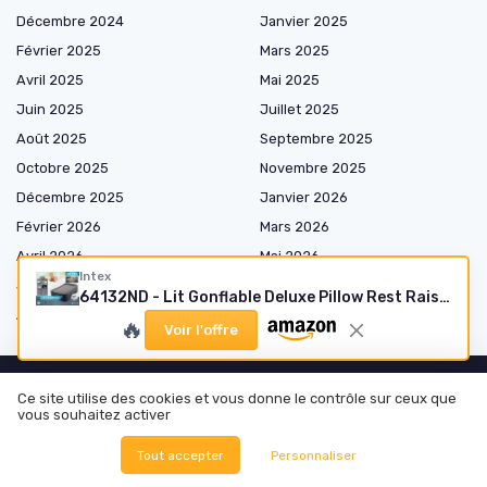
Décembre 2024
Janvier 2025
Février 2025
Mars 2025
Avril 2025
Mai 2025
Juin 2025
Juillet 2025
Août 2025
Septembre 2025
Octobre 2025
Novembre 2025
Décembre 2025
Janvier 2026
Février 2026
Mars 2026
Avril 2026
Mai 2026
Intex
Juin 2026
Juillet 2026
64132ND - Lit Gonflable Deluxe Pillow Rest Raised - Électrique 1 Pers
Août 2026
🔥
Voir l'offre
Ce site utilise des cookies et vous donne le contrôle sur ceux que
vous souhaitez activer
Shopping
Tout accepter
Personnaliser
Matelas