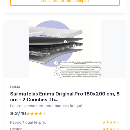
Lire le test produit complet
EMMA
Surmatelas Emma Original Pro 180x200 cm, 8
cm - 2 Couches Th...
Le gros pansement pour matelas fatigué
8.2/10
★★★★★
★★★★★
Rapport qualité-prix
★★★★★
★★★★★
Design
★★★★★
★★★★★