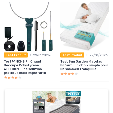
•
•
29/01/2026
29/01/2026
Test Produit
Test Produit
Test WINONS Fil Chaud
Test Sun Garden Matelas
Découpe Polystyrène
Enfant : un choix simple pour
WFC0001 : une solution
un sommeil tranquille
pratique mais imparfaite
★★★★★
★★★★★
★★★★★
★★★★★