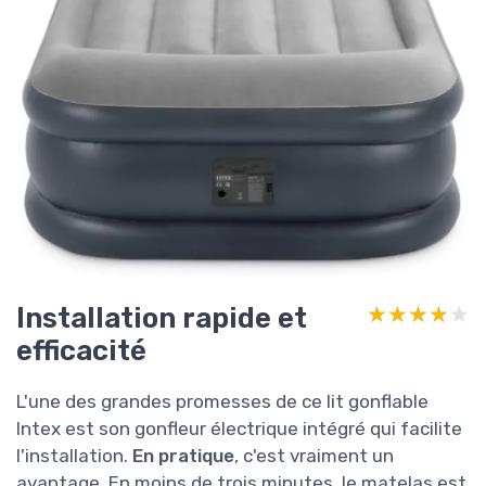
Installation rapide et
★★★★★
★★★★★
efficacité
L'une des grandes promesses de ce lit gonflable
Intex est son gonfleur électrique intégré qui facilite
l'installation.
En pratique
, c'est vraiment un
avantage. En moins de trois minutes, le matelas est