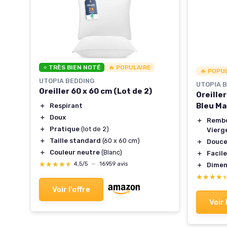
D®
⭐ TRÈS BIEN NOTÉ
🔥 POPULAIRE
🔥 POPU
n
UTOPIA BEDDING
UTOPIA 
Oreiller 60 x 60 cm (Lot de 2)
Oreille
Bleu Ma
＋
Respirant
ur
＋
Doux
＋
Rembo
＋
Pratique
(lot de 2)
Vierg
＋
Taille standard
(60 x 60 cm)
＋
Douce
＋
Couleur neutre
(Blanc)
＋
Facile
té
★★★★★
★★★★★
4,5/5
—
16959 avis
＋
Dimen
★★★★
★★★★
Voir l'offre
Voir 