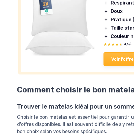
＋
Respiran
＋
Doux
＋
Pratique
(
＋
Taille st
＋
Couleur 
★★★★★
★★★★★
4,5/5
Voir l'offre
Comment choisir le bon matela
Trouver le matelas idéal pour un somme
Choisir le bon matelas est essentiel pour garantir 
d'offres disponibles, il est souvent difficile de s'y r
bon choix selon vos besoins spécifiques.