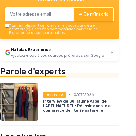
➔ Je m'inscris
*
En remplissant ce formulaire, j’accepte d’être
contacté(e) à des fins commerciales par Matelas
Experience et ses partenaires.
Matelas Experience
Ajoutez-nous à vos sources préférées sur Google
Parole d'experts
•
10/07/2026
Interview
Interview de Guillaume Arbel de
LABEL NATUREL : Réussir dans le e-
commerce de literie naturelle