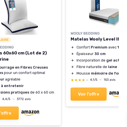
WOOLY BEDDING
Matelas Wooly Level II 1
LAIRE
＋
Confort
Premium
avec
13 c
BEDDING
rs 60x60 cm (Lot de 2)
＋
Épaisseur
30 cm
rine
＋
Incorporation de
gel actif
＋
Fibre naturelle de
laine
urrage en Fibres Creuses
es
pour un confort optimal
＋
Mousse
mémoire de forme
ur
agréable
★★★★★
★★★★★
4,1/5
—
153 avis
 à entretenir
sions pratiques
de 60 x 60 cm
Voir l'offre
★
★
4,4/5
—
3772 avis
l'offre