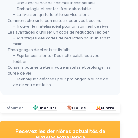
— Une expérience de sommeil incomparable
— Technologie et confort à prix abordable
— La livraison gratuite et le service client
Comment choisir le bon matelas pour vos besoins
BETT1
— Trouver le matelas idéal pour un sommeil de rêve
Bett1 Surmatelas BODYGUARD®
Les avantages d'utiliser un code de réduction Tediber
140x200 cm
— Avantages des codes de réduction pour un achat
⭐ 
40x190
malin
＋
Mousse Haute Résilience
pour un
UTO
Témoignages de clients satisfaits
confort optimal
ouches
Ore
— Expriences clients : Des nuits paisibles avec
＋
Respirant
pour une meilleure
Tediber
régulation de la température
＋
Conseils pour entretenir votre matelas et prolonger sa
＋
Zones de Couchage
adaptées pour
＋
durée de vie
un soutien ciblé
＋
— Techniques efficaces pour prolonger la durée de
＋
4 cm d'épaisseur
pour un confort
vie de votre matelas
＋
accru
＋
＋
Certifié
Oeko TEX
pour une sécurité
★★
★★
des matériaux
Résumer
ChatGPT
Claude
Mistral
★★★★★
★★★★★
4,4/5
—
223 avis
Voir l'offre
Recevez les dernières actualités de
Matelas Experience