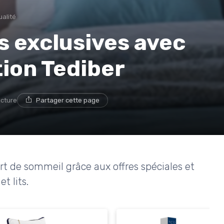
ualité
es exclusives avec
ion Tediber
ecture
Partager cette page
 de sommeil grâce aux offres spéciales et
t lits.