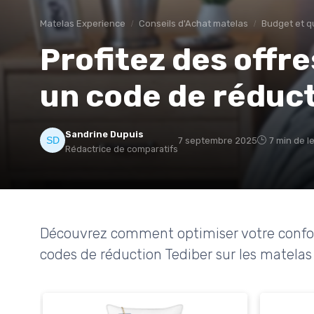
Matelas Experience
Conseils d'Achat matelas
Budget et q
Profitez des offr
un code de réduct
Sandrine Dupuis
7 septembre 2025
7 min de l
Rédactrice de comparatifs
Découvrez comment optimiser votre confort
codes de réduction Tediber sur les matelas e