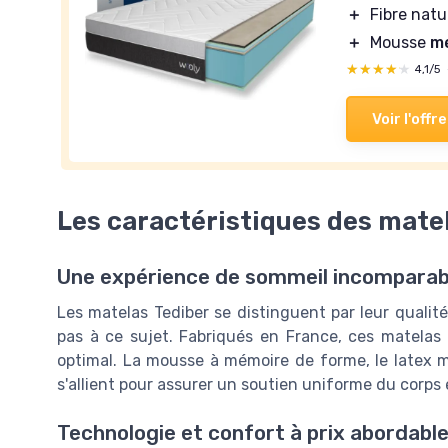
＋
Fibre natu
＋
Mousse
m
★★★★★
★★★★★
4,1/5
Voir l'offre
Les caractéristiques des mate
Une expérience de sommeil incomparab
Les matelas Tediber se distinguent par leur qualité
pas à ce sujet. Fabriqués en France, ces matelas 
optimal. La mousse à mémoire de forme, le latex 
s'allient pour assurer un soutien uniforme du corps e
Technologie et confort à prix abordabl