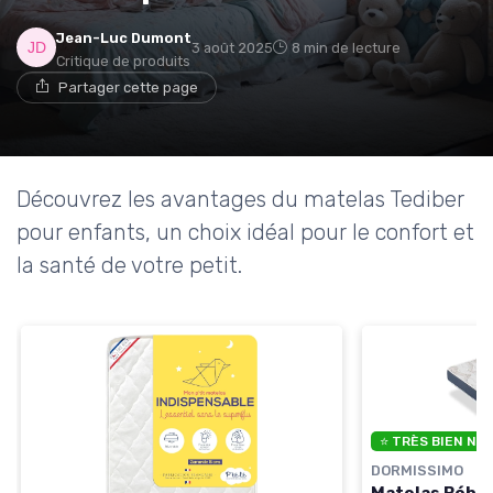
Jean-Luc Dumont
3 août 2025
8 min de lecture
Critique de produits
→ Je rejoins le club
Partager cette page
* En rejoignant le club, j'accepte de recevoir les emails
de Matelas Experience et les offres de ses partenaires.
Découvrez les avantages du matelas Tediber
Non merci, peut-être plus tard
pour enfants, un choix idéal pour le confort et
la santé de votre petit.
⭐ TRÈS BIEN NO
DORMISSIMO
Matelas Bébé