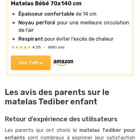
Matelas Bébé 70x140 cm
＋
Épaisseur confortable
de 14 cm
＋
Noyau perforé
pour une meilleure circulation
de l'air
＋
Respirant
pour éviter l'excès de chaleur
★★★★★
★★★★★
4,7/5
—
6580 avis
Voir l'offre
Les avis des parents sur le
matelas Tediber enfant
Retour d'expérience des utilisateurs
Les parents qui ont choisi le
matelas Tediber pour
enfants
sont nombreux à exprimer leur satisfaction