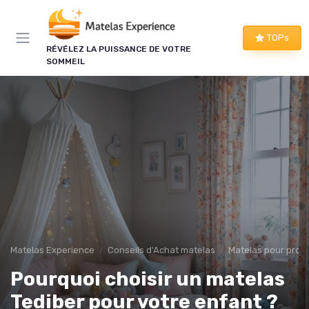
Panneau de gestion des cookies
×
TOPs
RÉVÉLEZ LA PUISSANCE DE VOTRE
LE CLUB MATELAS EXPERIENCE
SOMMEIL
Mieux dormir, ça commence
ici !
Une à deux fois par semaine, les bons plans literie
que nous avons vérifiés, nos tests en avant-
première et les conseils qui ne tiennent pas dans
un comparatif.
Bons plans vérifiés
Tests en avant-première
Matelas Experience
Conseils d'Achat matelas
Matelas pour prob
Conseils pratiques
Nouveautés filtrées
Pourquoi choisir un matelas
Tediber pour votre enfant ?