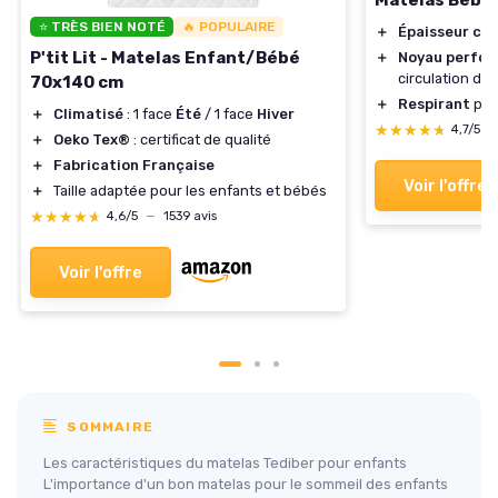
⭐ TRÈS BIEN NOTÉ
🔥 POPULAIRE
＋
Épaisseur co
P'tit Lit - Matelas Enfant/Bébé
＋
Noyau perfor
circulation de l
70x140 cm
＋
Respirant
pour
＋
Climatisé
: 1 face
Été
/ 1 face
Hiver
★★★★★
★★★★★
4,7/5
—
＋
Oeko Tex®
: certificat de qualité
＋
Fabrication Française
Voir l'offre
＋
Taille adaptée pour les enfants et bébés
★★★★★
★★★★★
4,6/5
—
1539 avis
Voir l'offre
SOMMAIRE
Les caractéristiques du matelas Tediber pour enfants
L'importance d'un bon matelas pour le sommeil des enfants