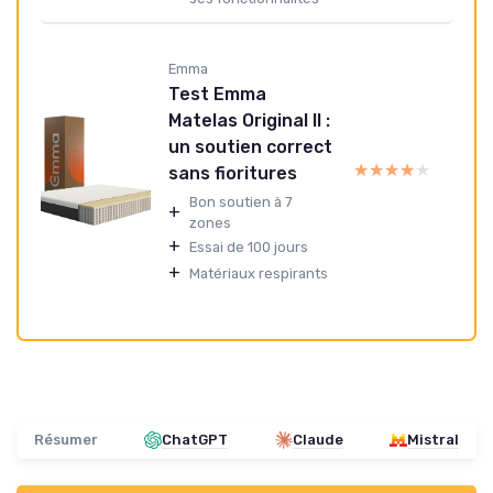
Emma
Test Emma
Matelas Original II :
un soutien correct
★★★★★
★★★★★
sans fioritures
Bon soutien à 7
+
zones
+
Essai de 100 jours
+
Matériaux respirants
Résumer
ChatGPT
Claude
Mistral