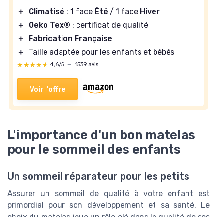
＋
Climatisé
: 1 face
Été
/ 1 face
Hiver
＋
Oeko Tex®
: certificat de qualité
＋
Fabrication Française
＋
Taille adaptée pour les enfants et bébés
★★★★★
★★★★★
4,6/5
—
1539 avis
Voir l'offre
L'importance d'un bon matelas
pour le sommeil des enfants
Un sommeil réparateur pour les petits
Assurer un sommeil de qualité à votre enfant est
primordial pour son développement et sa santé. Le
choix du matelas joue un rôle clé dans la qualité de ses