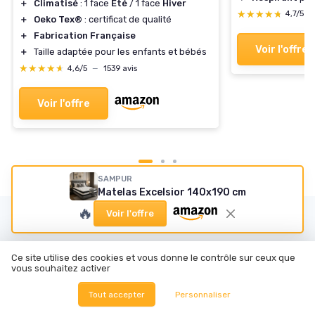
＋
Climatisé
: 1 face
Été
/ 1 face
Hiver
★★★★★
★★★★★
4,7/5
—
＋
Oeko Tex®
: certificat de qualité
＋
Fabrication Française
Voir l'offre
＋
Taille adaptée pour les enfants et bébés
★★★★★
★★★★★
4,6/5
—
1539 avis
Voir l'offre
SAMPUR
Matelas Excelsior 140x190 cm
🔥
Voir l'offre
Les articles par date
Janvier 2024
Février 2024
Ce site utilise des cookies et vous donne le contrôle sur ceux que
Mars 2024
Mai 2024
vous souhaitez activer
Juin 2024
Juillet 2024
Tout accepter
Personnaliser
Août 2024
Septembre 2024