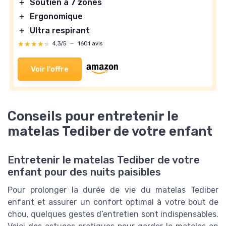
＋
Soutien à 7 zones
＋
Ergonomique
＋
Ultra respirant
★★★★★
★★★★★
4,3/5
—
1601 avis
Voir l'offre
Conseils pour entretenir le
matelas Tediber de votre enfant
Entretenir le matelas Tediber de votre
enfant pour des nuits paisibles
Pour prolonger la durée de vie du matelas Tediber
enfant et assurer un confort optimal à votre bout de
chou, quelques gestes d’entretien sont indispensables.