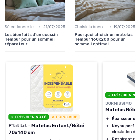
•
•
Sélectionner le niveau de fermeté
21/07/2025
Choisir la bonne taille
19/07/2025
Les bienfaits d'un coussin
Pourquoi choisir un matelas
Tempur pour un sommeil
Tempur 160x200 pour un
réparateur
sommeil optimal
⭐ TRÈS BIEN NO
DORMISSIMO
Matelas Bébé
⭐ TRÈS BIEN NOTÉ
🔥 POPULAIRE
＋
Épaisseur co
P'tit Lit - Matelas Enfant/Bébé
＋
Noyau perfor
circulation de l
70x140 cm
＋
Respirant
pour