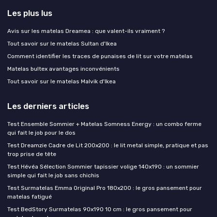
Les plus lus
Avis sur les matelas Dreamea : que valent-ils vraiment ?
Tout savoir sur le matelas Sultan d'Ikea
Comment identifier les traces de punaises de lit sur votre matelas
Matelas bultex avantages inconvénients
Tout savoir sur le matelas Malvik d'Ikea
Les derniers articles
Test Ensemble Sommier + Matelas Somness Energy : un combo ferme
qui fait le job pour le dos
Test Dreamzie Cadre de Lit 200x200 : le lit metal simple, pratique et pas
trop prise de tête
Test Hévéa Sélection Sommier tapissier volige 140x190 : un sommier
simple qui fait le job sans chichis
Test Surmatelas Emma Original Pro 180x200 : le gros pansement pour
matelas fatigué
Test BedStory Surmatelas 90x190 10 cm : le gros pansement pour