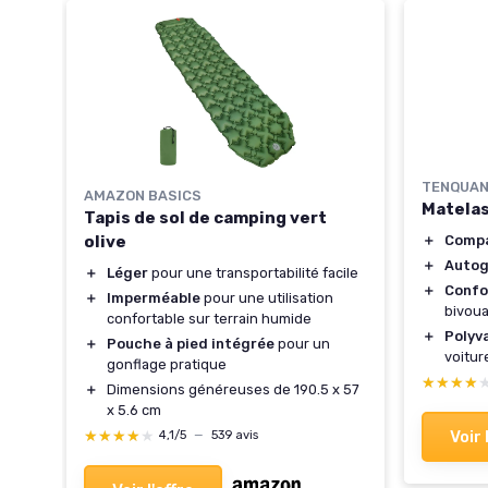
2cm
TENQUA
AMAZON BASICS
Matelas
Tapis de sol de camping vert
t
＋
Comp
olive
＋
Autog
＋
Léger
pour une transportabilité facile
acile
＋
Confo
＋
Imperméable
pour une utilisation
bivou
ité
confortable sur terrain humide
＋
Polyv
＋
Pouche à pied intégrée
pour un
voitur
gonflage pratique
★★★★
★★★★
＋
Dimensions généreuses de 190.5 x 57
x 5.6 cm
Voir 
★★★★★
★★★★★
4,1/5
—
539 avis