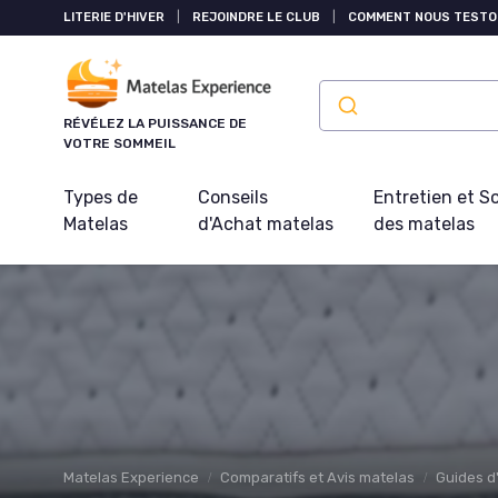
Panneau de gestion des cookies
LITERIE D'HIVER
|
REJOINDRE LE CLUB
|
COMMENT NOUS TESTO
RÉVÉLEZ LA PUISSANCE DE
VOTRE SOMMEIL
Types de
Conseils
Entretien et S
Matelas
d'Achat matelas
des matelas
Matelas Experience
Comparatifs et Avis matelas
Guides d