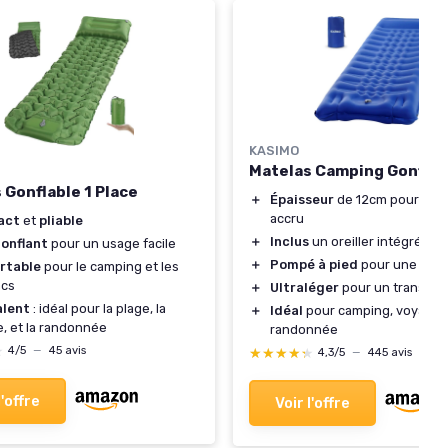
KASIMO
Matelas Camping Gonflab
N
 Gonflable 1 Place
＋
Épaisseur
de 12cm pour un c
accru
act
et
pliable
＋
Inclus
un oreiller intégré
onflant
pour un usage facile
＋
Pompé à pied
pour une inflat
rtable
pour le camping et les
acs
＋
Ultraléger
pour un transport 
alent
: idéal pour la plage, la
＋
Idéal
pour camping, voyage 
e, et la randonnée
randonnée
★
★
4/5
—
45 avis
★★★★★
★★★★★
4,3/5
—
445 avis
l'offre
Voir l'offre