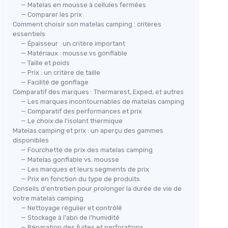
— Matelas en mousse à cellules fermées
— Comparer les prix
Comment choisir son matelas camping : critères
essentiels
— Épaisseur : un critère important
— Matériaux : mousse vs gonflable
— Taille et poids
— Prix : un critère de taille
— Facilité de gonflage
le 12cm
TEN
AMAZON BASICS
Comparatif des marques : Thermarest, Exped, et autres
Mat
Tapis de sol de camping vert
onfort
— Les marques incontournables de matelas camping
— Comparatif des performances et prix
＋
olive
— Le choix de l'isolant thermique
＋
＋
Léger
pour une transportabilité facile
Matelas camping et prix : un aperçu des gammes
ion facile
＋
＋
Imperméable
pour une utilisation
disponibles
facilité
confortable sur terrain humide
— Fourchette de prix des matelas camping
＋
et
— Matelas gonflable vs. mousse
＋
Pouche à pied intégrée
pour un
— Les marques et leurs segments de prix
gonflage pratique
★★
★★
— Prix en fonction du type de produits
＋
Dimensions généreuses de 190.5 x 57
Conseils d'entretien pour prolonger la durée de vie de
x 5.6 cm
votre matelas camping
★★★★★
★★★★★
4,1/5
—
539 avis
— Nettoyage régulier et contrôlé
— Stockage à l'abri de l'humidité
— Réparation des fuites et perforations