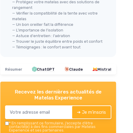
— Protégez votre matelas avec des solutions de
rangement
— Vérifier la compatibilité de la tente avec votre
matelas
— Un bon oreiller fait la différence
— L'importance de l'isolation
— Astuce d'entretien : l'aération
— Trouver le juste équilibre entre poids et confort
— Témoignages : le confort avant tout
Résumer
ChatGPT
Claude
Mistral
Recevez les dernières actualités de
Matelas Experience
➔ Je m'inscris
*
En remplissant ce formulaire, j’accepte d’être
contacté(e) à des fins commerciales par Matelas
Experience et ses partenaires.