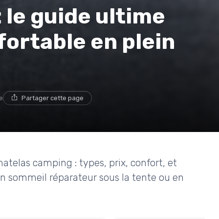
 le guide ultime
fortable en plein
e
Partager cette page
matelas camping : types, prix, confort, et
'un sommeil réparateur sous la tente ou en