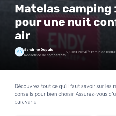
Matelas camping :
pour une nuit con
air
Sandrine Dupuis
3 juillet 2024
19 min de lectur
Rédactrice de comparatifs
Découvrez tout ce qu'il faut savoir sur les 
conseils pour bien choisir. Assurez-vous d
caravane.