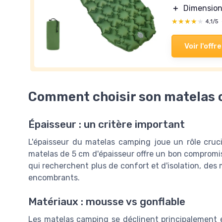
＋
Dimension
★★★★★
★★★★★
4,1/5
Voir l'offre
Comment choisir son matelas c
Épaisseur : un critère important
L'épaisseur du matelas camping joue un rôle crucia
matelas de 5 cm d'épaisseur offre un bon compromis 
qui recherchent plus de confort et d'isolation, des
encombrants.
Matériaux : mousse vs gonflable
Les matelas camping se déclinent principalement 