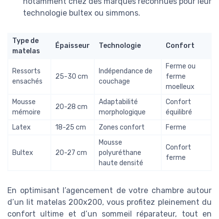
notamment chez des marques reconnues pour leur
technologie bultex ou simmons.
Type de
Épaisseur
Technologie
Confort
matelas
Ferme ou
Ressorts
Indépendance de
25-30 cm
ferme
ensachés
couchage
moelleux
Mousse
Adaptabilité
Confort
20-28 cm
mémoire
morphologique
équilibré
Latex
18-25 cm
Zones confort
Ferme
Mousse
Confort
Bultex
20-27 cm
polyuréthane
ferme
haute densité
En optimisant l’agencement de votre chambre autour
d’un lit matelas 200x200, vous profitez pleinement du
confort ultime et d’un sommeil réparateur, tout en