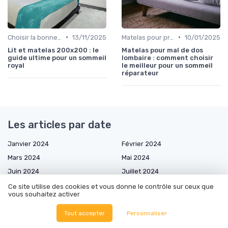
•
•
Choisir la bonne taille
13/11/2025
Matelas pour problèmes de dos
10/01/2025
Lit et matelas 200x200 : le
Matelas pour mal de dos
guide ultime pour un sommeil
lombaire : comment choisir
royal
le meilleur pour un sommeil
réparateur
Les articles par date
Janvier 2024
Février 2024
Mars 2024
Mai 2024
Juin 2024
Juillet 2024
Août 2024
Septembre 2024
Ce site utilise des cookies et vous donne le contrôle sur ceux que
vous souhaitez activer
Octobre 2024
Novembre 2024
Décembre 2024
Janvier 2025
Tout accepter
Personnaliser
Février 2025
Mars 2025