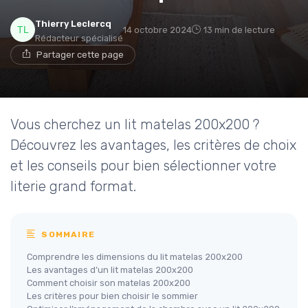
Thierry Leclercq
14 octobre 2024
13 min de lecture
Rédacteur spécialisé
Partager cette page
→ Je rejoins le club
* En rejoignant le club, j'accepte de recevoir les emails
de Matelas Experience et les offres de ses partenaires.
Vous cherchez un lit matelas 200x200 ?
Découvrez les avantages, les critères de choix
et les conseils pour bien sélectionner votre
literie grand format.
SOMMAIRE
Comprendre les dimensions du lit matelas 200x200
Les avantages d’un lit matelas 200x200
Comment choisir son matelas 200x200
Les critères pour bien choisir le sommier