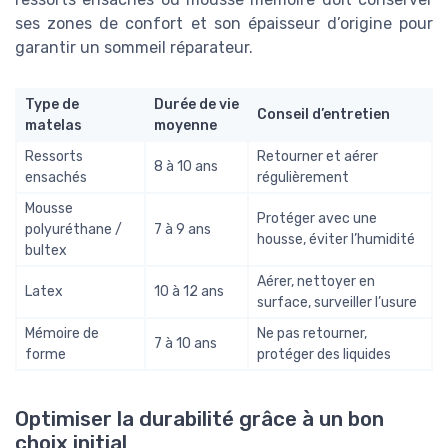
ses zones de confort et son épaisseur d’origine pour
garantir un sommeil réparateur.
Type de
Durée de vie
Conseil d’entretien
matelas
moyenne
Ressorts
Retourner et aérer
8 à 10 ans
ensachés
régulièrement
Mousse
Protéger avec une
polyuréthane /
7 à 9 ans
housse, éviter l’humidité
bultex
Aérer, nettoyer en
Latex
10 à 12 ans
surface, surveiller l’usure
Mémoire de
Ne pas retourner,
7 à 10 ans
forme
protéger des liquides
Optimiser la durabilité grâce à un bon
choix initial