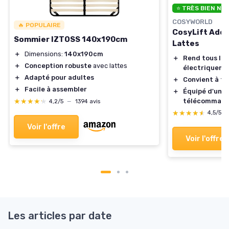
⭐ TRÈS BIEN NO
COSYWORLD
🔥 POPULAIRE
CosyLift Add-
Sommier IZTOSS 140x190cm
Lattes
＋
Dimensions:
140x190cm
＋
Rend tous les 
＋
Conception robuste
avec lattes
électriqueme
＋
Adapté pour adultes
＋
Convient à tou
＋
Facile à assembler
＋
Équipé d'un m
télécomman
★★★★★
★★★★★
4,2/5
—
1394 avis
★★★★★
★★★★★
4,5/5
Voir l'offre
Voir l'offre
Les articles par date