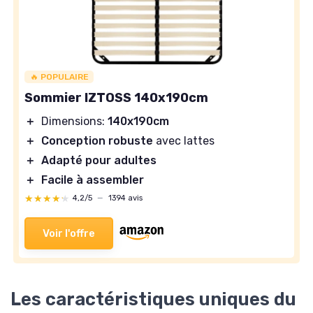
🔥 POPULAIRE
Sommier IZTOSS 140x190cm
＋
Dimensions:
140x190cm
＋
Conception robuste
avec lattes
＋
Adapté pour adultes
＋
Facile à assembler
★★★★★
★★★★★
4,2/5
—
1394 avis
Voir l'offre
Les caractéristiques uniques du