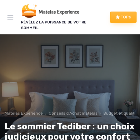
Panneau de gestion des cookies
×
TOPs
LE CLUB MATELAS EXPERIENCE
RÉVÉLEZ LA PUISSANCE DE VOTRE
SOMMEIL
Mieux dormir, ça commence
ici !
Une à deux fois par semaine, les bons plans literie
que nous avons vérifiés, nos tests en avant-
première et les conseils qui ne tiennent pas dans
un comparatif.
Bons plans vérifiés
Tests en avant-première
Matelas Experience
Conseils d'Achat matelas
Budget et qualité
Conseils pratiques
Nouveautés filtrées
Le sommier Tediber : un choix
judicieux pour votre confort