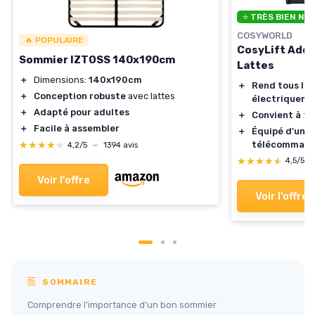
⭐ TRÈS BIEN NO
COSYWORLD
🔥 POPULAIRE
CosyLift Add-
Sommier IZTOSS 140x190cm
Lattes
＋
Dimensions:
140x190cm
＋
Rend tous les 
＋
Conception robuste
avec lattes
électriqueme
＋
Adapté pour adultes
＋
Convient à tou
＋
Facile à assembler
＋
Équipé d'un m
télécomman
★★★★★
★★★★★
4,2/5
—
1394 avis
★★★★★
★★★★★
4,5/5
Voir l'offre
Voir l'offre
SOMMAIRE
Comprendre l'importance d'un bon sommier