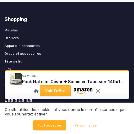
Shopping
Matelas
Oreillers
Appareils connectés
Draps et accessoires
Tête de lit
Lits
SAMPUR
Mobilier de chambre
Pack Matelas César + Sommier Tapissier 140x190 cm
Literie enfant et bébé
🔥
Voir l'offre
Les plus lus
Ce site utilise des cookies et vous donne le contrôle sur ceux que
Avis sur les matelas Dreamea : que valent-ils vraiment ?
vous souhaitez activer
Tout savoir sur le matelas Sultan d'Ikea
Tout accepter
Personnaliser
Comment identifier les traces de punaises de lit sur votre matelas