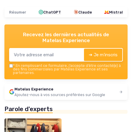
Résumer
ChatGPT
Claude
Mistral
Recevez les dernières actualités de
Matelas Experience
➔ Je m'inscris
*
En remplissant ce formulaire, j’accepte d’être contacté(e) à
des fins commerciales par Matelas Experience et ses
partenaires.
Matelas Experience
Ajoutez-nous à vos sources préférées sur Google
Parole d'experts