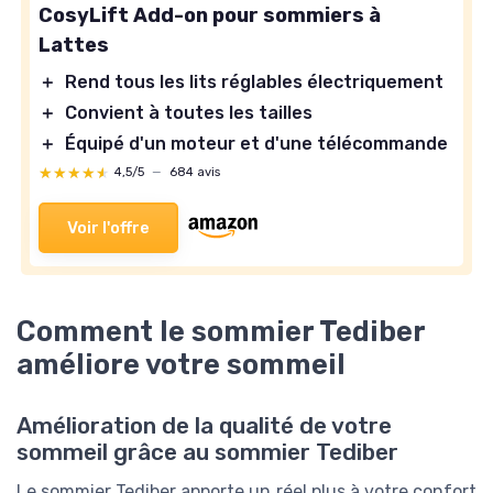
CosyLift Add-on pour sommiers à
Lattes
＋
Rend tous les lits réglables électriquement
＋
Convient à toutes les tailles
＋
Équipé d'un moteur et d'une télécommande
★★★★★
★★★★★
4,5/5
—
684 avis
Voir l'offre
Comment le sommier Tediber
améliore votre sommeil
Amélioration de la qualité de votre
sommeil grâce au sommier Tediber
Le sommier Tediber apporte un réel plus à votre confort