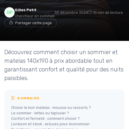
Gilles Petit
30 décembre 2024
10 min de lecture
Chercheur en sommeil
Partager cette page
Découvrez comment choisir un sommier et
matelas 140x190 à prix abordable tout en
garantissant confort et qualité pour des nuits
paisibles.
SOMMAIRE
Choisir le bon matelas : mousse ou ressorts ?
Le sommier : lattes ou tapissier ?
Confort et fermeté : comment choisir ?
Livraison et stock : astuces pour économiser