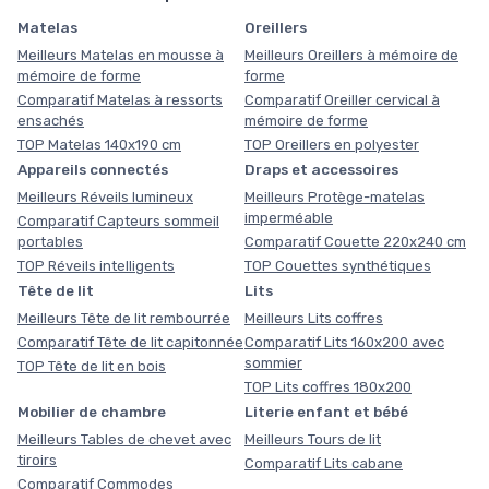
Matelas
Oreillers
Meilleurs Matelas en mousse à
Meilleurs Oreillers à mémoire de
mémoire de forme
forme
Comparatif Matelas à ressorts
Comparatif Oreiller cervical à
ensachés
mémoire de forme
TOP Matelas 140x190 cm
TOP Oreillers en polyester
Appareils connectés
Draps et accessoires
Meilleurs Réveils lumineux
Meilleurs Protège-matelas
imperméable
Comparatif Capteurs sommeil
portables
Comparatif Couette 220x240 cm
TOP Réveils intelligents
TOP Couettes synthétiques
Tête de lit
Lits
Meilleurs Tête de lit rembourrée
Meilleurs Lits coffres
Comparatif Tête de lit capitonnée
Comparatif Lits 160x200 avec
sommier
TOP Tête de lit en bois
TOP Lits coffres 180x200
Mobilier de chambre
Literie enfant et bébé
Meilleurs Tables de chevet avec
Meilleurs Tours de lit
tiroirs
Comparatif Lits cabane
Comparatif Commodes