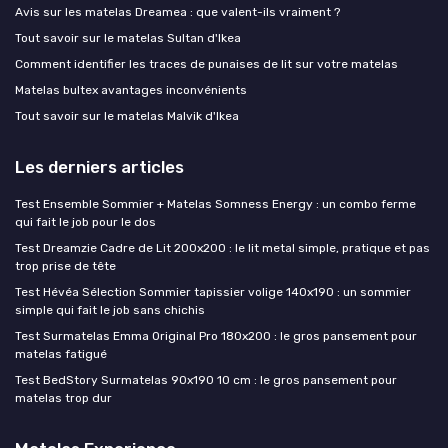
Avis sur les matelas Dreamea : que valent-ils vraiment ?
Tout savoir sur le matelas Sultan d'Ikea
Comment identifier les traces de punaises de lit sur votre matelas
Matelas bultex avantages inconvénients
Tout savoir sur le matelas Malvik d'Ikea
Les derniers articles
Test Ensemble Sommier + Matelas Somness Energy : un combo ferme
qui fait le job pour le dos
Test Dreamzie Cadre de Lit 200x200 : le lit metal simple, pratique et pas
trop prise de tête
Test Hévéa Sélection Sommier tapissier volige 140x190 : un sommier
simple qui fait le job sans chichis
Test Surmatelas Emma Original Pro 180x200 : le gros pansement pour
matelas fatigué
Test BedStory Surmatelas 90x190 10 cm : le gros pansement pour
matelas trop dur