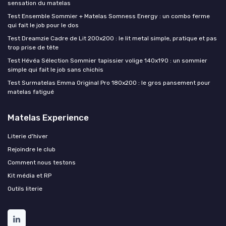
sensation du matelas
Test Ensemble Sommier + Matelas Somness Energy : un combo ferme
qui fait le job pour le dos
Test Dreamzie Cadre de Lit 200x200 : le lit metal simple, pratique et pas
trop prise de tête
Test Hévéa Sélection Sommier tapissier volige 140x190 : un sommier
simple qui fait le job sans chichis
Test Surmatelas Emma Original Pro 180x200 : le gros pansement pour
matelas fatigué
Matelas Experience
Literie d'hiver
Rejoindre le club
Comment nous testons
Kit média et RP
Outils literie