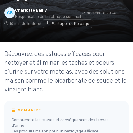
Charlotte Bailly
28 décembre 2024
Responsable de la rubrique sommeil
10 min de lecture
Partager cette page
→ Je rejoins le club
* En rejoignant le club, j'accepte de recevoir les emails
de Matelas Experience et les offres de ses partenaires.
Découvrez des astuces efficaces pour
nettoyer et éliminer les taches et odeurs
d'urine sur votre matelas, avec des solutions
maison comme le bicarbonate de soude et le
vinaigre blanc.
SOMMAIRE
Comprendre les causes et conséquences des taches
d'urine
Les produits maison pour un nettoyage efficace