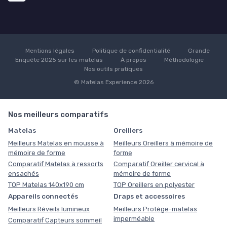
Mentions légales
Politique de confidentialité
Grande
Enquête 2025 sur les matelas
À propos
Méthodologie
Nos outils pratiques
© Matelas Experience 2026
Nos meilleurs comparatifs
Matelas
Oreillers
Meilleurs Matelas en mousse à
Meilleurs Oreillers à mémoire de
mémoire de forme
forme
Comparatif Matelas à ressorts
Comparatif Oreiller cervical à
ensachés
mémoire de forme
TOP Matelas 140x190 cm
TOP Oreillers en polyester
Appareils connectés
Draps et accessoires
Meilleurs Réveils lumineux
Meilleurs Protège-matelas
imperméable
Comparatif Capteurs sommeil