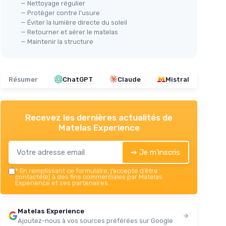
— Nettoyage régulier
— Protéger contre l'usure
— Éviter la lumière directe du soleil
— Retourner et aérer le matelas
— Maintenir la structure
Résumer
ChatGPT
Claude
Mistral
Recevez les dernières actualités de
Matelas Experience
➔ Je m'inscris
*
En remplissant ce formulaire, j’accepte d’être
contacté(e) à des fins commerciales par Matelas
Experience et ses partenaires.
Matelas Experience
Ajoutez-nous à vos sources préférées sur Google