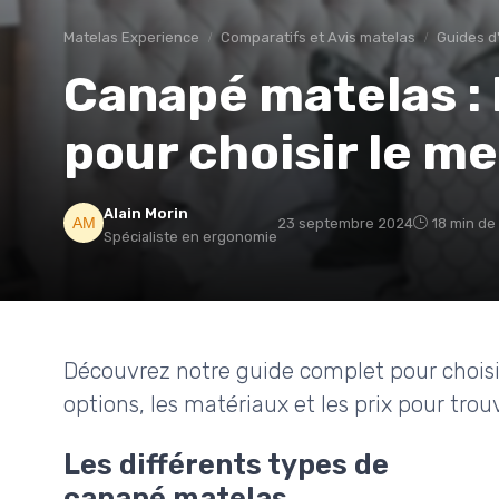
Matelas Experience
Comparatifs et Avis matelas
Guides d
Canapé matelas : 
pour choisir le m
Alain Morin
23 septembre 2024
18 min de
Spécialiste en ergonomie
Découvrez notre guide complet pour choisi
options, les matériaux et les prix pour trou
Les différents types de
canapé matelas