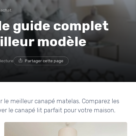
'achat
le guide complet
eilleur modèle
 lecture
Partager cette page
r le meilleur canapé matelas. Comparez les
ver le canapé lit parfait pour votre maison.