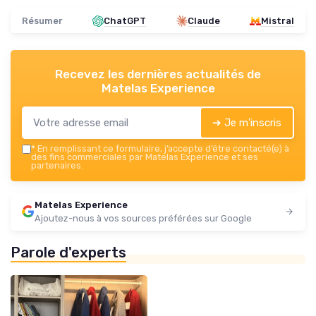
Résumer
ChatGPT
Claude
Mistral
Recevez les dernières actualités de
Matelas Experience
➔ Je m'inscris
*
En remplissant ce formulaire, j’accepte d’être contacté(e) à
des fins commerciales par Matelas Experience et ses
partenaires.
Matelas Experience
Ajoutez-nous à vos sources préférées sur Google
Parole d'experts