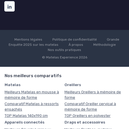
Mentions légales
Politique de confidentialité
Grande
Enquête 2025 sur les matelas
À propos
Méthodologie
Nos outils pratiques
© Matelas Experience 2026
Nos meilleurs comparatifs
Matelas
Oreillers
Meilleurs Matelas en mousse à
Meilleurs Oreillers à mémoire de
mémoire de forme
forme
Comparatif Matelas à ressorts
Comparatif Oreiller cervical à
ensachés
mémoire de forme
TOP Matelas 140x190 cm
TOP Oreillers en polyester
Appareils connectés
Draps et accessoires