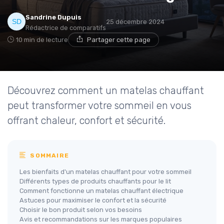
Sandrine Dupuis
25 décembre 2024
Rédactrice de comparatifs
10 min de lecture
Partager cette page
Découvrez comment un matelas chauffant
peut transformer votre sommeil en vous
offrant chaleur, confort et sécurité.
SOMMAIRE
Les bienfaits d'un matelas chauffant pour votre sommeil
Différents types de produits chauffants pour le lit
Comment fonctionne un matelas chauffant électrique
Astuces pour maximiser le confort et la sécurité
Choisir le bon produit selon vos besoins
Avis et recommandations sur les marques populaires