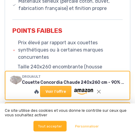
Matériaux sérieux (percale coton, duvet,
fabrication française) et finition propre
POINTS FAIBLES
Prix élevé par rapport aux couettes
synthétiques ou à certaines marques
concurrentes
Taille 240x260 encombrante (housse
spécifique obligatoire, machine de grande
DROUAULT
capacité pour le lavage)
Couette Concordia Chaude 240x260 cm - 90% duvet de canard
🔥
Voir l'offre
Ce site utilise des cookies et vous donne le contrôle sur ceux que
CONCLUSION
vous souhaitez activer
NOTE DE LA RÉDACTION
Tout accepter
Personnaliser