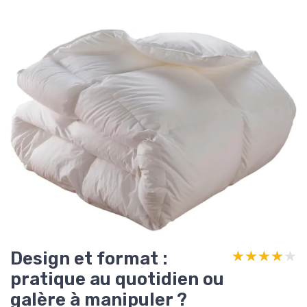
Design et format :
★★★★★
★★★★★
pratique au quotidien ou
galère à manipuler ?