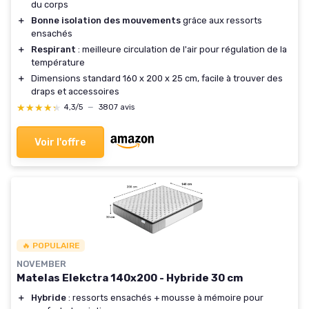
du corps
＋
Bonne isolation des mouvements
grâce aux ressorts
ensachés
＋
Respirant
: meilleure circulation de l'air pour régulation de la
température
＋
Dimensions standard 160 x 200 x 25 cm, facile à trouver des
draps et accessoires
★★★★★
★★★★★
4,3/5
—
3807 avis
Voir l'offre
🔥 POPULAIRE
NOVEMBER
Matelas Elekctra 140x200 - Hybride 30 cm
＋
Hybride
: ressorts ensachés + mousse à mémoire pour