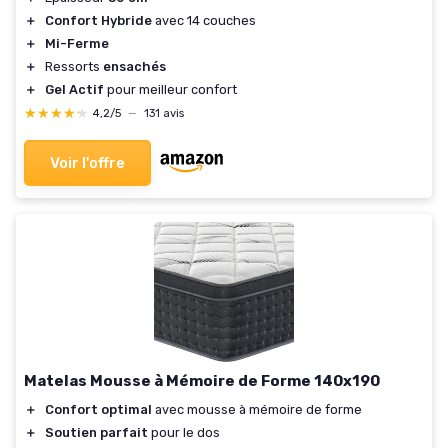
＋
Confort Hybride
avec 14 couches
＋
Mi-Ferme
＋
Ressorts
ensachés
＋
Gel Actif
pour meilleur confort
★★★★★
★★★★★
4,2/5
—
131 avis
Voir l'offre
Matelas Mousse à Mémoire de Forme 140x190
＋
Confort optimal
avec mousse à mémoire de forme
＋
Soutien parfait
pour le dos