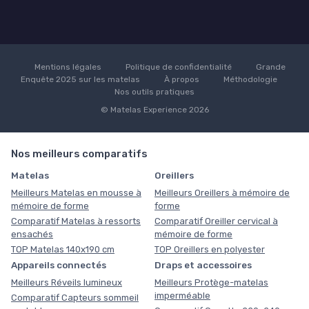
Mentions légales
Politique de confidentialité
Grande
Enquête 2025 sur les matelas
À propos
Méthodologie
Nos outils pratiques
© Matelas Experience 2026
Nos meilleurs comparatifs
Matelas
Oreillers
Meilleurs Matelas en mousse à
Meilleurs Oreillers à mémoire de
mémoire de forme
forme
Comparatif Matelas à ressorts
Comparatif Oreiller cervical à
ensachés
mémoire de forme
TOP Matelas 140x190 cm
TOP Oreillers en polyester
Appareils connectés
Draps et accessoires
Meilleurs Réveils lumineux
Meilleurs Protège-matelas
imperméable
Comparatif Capteurs sommeil