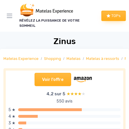
Panneau de gestion des cookies
TOPs
RÉVÉLEZ LA PUISSANCE DE VOTRE
SOMMEIL
Zinus
Matelas Experience
Shopping
Matelas
Matelas à ressorts
Ma
Voir l'offre
4,2 sur 5
★★★★★
★★★★★
550 avis
5 ★
4 ★
3 ★