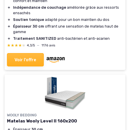
confort et maintien
＋
Indépendance de couchage
améliorée grâce aux ressorts
ensachés
＋
Soutien tonique
adapté pour un bon maintien du dos
＋
Épaisseur 30 cm
offrant une sensation de matelas haut de
gamme
＋
Traitement SANITIZED
anti-bactérien et anti-acarien
★★★★★
★★★★★
4,3/5
—
1176 avis
Voir l'offre
WOOLY BEDDING
Matelas Wooly Level II 160x200
＋
Épaisseur
30 cm