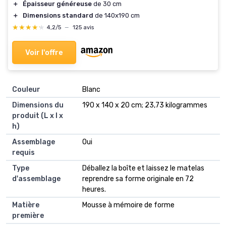
＋
Épaisseur généreuse
de 30 cm
＋
Dimensions standard
de 140x190 cm
★★★★★
★★★★★
4,2/5
—
125 avis
Voir l'offre
Couleur
‎Blanc
Dimensions du
‎190 x 140 x 20 cm; 23,73 kilogrammes
produit (L x l x
h)
Assemblage
‎Oui
requis
Type
‎Déballez la boîte et laissez le matelas
d'assemblage
reprendre sa forme originale en 72
heures.
Matière
‎Mousse à mémoire de forme
première