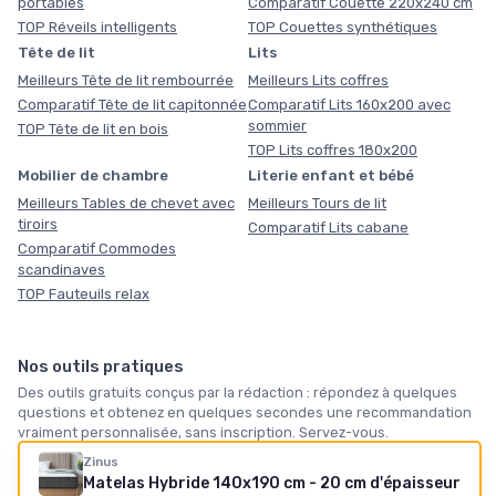
portables
Comparatif Couette 220x240 cm
TOP Réveils intelligents
TOP Couettes synthétiques
Tête de lit
Lits
Meilleurs Tête de lit rembourrée
Meilleurs Lits coffres
Comparatif Tête de lit capitonnée
Comparatif Lits 160x200 avec
sommier
TOP Tête de lit en bois
TOP Lits coffres 180x200
Mobilier de chambre
Literie enfant et bébé
Meilleurs Tables de chevet avec
Meilleurs Tours de lit
tiroirs
Comparatif Lits cabane
Comparatif Commodes
scandinaves
TOP Fauteuils relax
Nos outils pratiques
Des outils gratuits conçus par la rédaction : répondez à quelques
questions et obtenez en quelques secondes une recommandation
vraiment personnalisée, sans inscription. Servez-vous.
Zinus
🛏️
🪶
❄️
Matelas Hybride 140x190 cm - 20 cm d'épaisseur