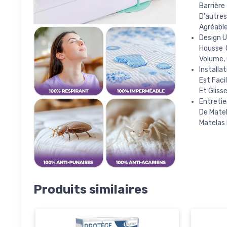
Barrièr
D'autre
Agréable
Design U
Housse 
Volume, 
Installa
Est Faci
Et Gliss
Entretie
De Matel
Matelas 
Produits similaires