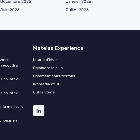
Décembre 2025
Janvier 2026
Juin 2026
Juillet 2026
Matelas Experience
 votre
Literie d'hiver
e résoudra
Rejoindre le club
Comment nous testons
s en latex
Kit média et RP
Outils literie
s en latex
 la meilleure
choisir en