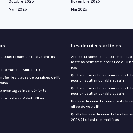
Octobre 2025
Novembre 2025
Avril 2026
Mai 2026
lus
Les derniers articles
matelas Dreamea : que valent-ils
Apnée du sommeil et literie : ce que
matelas peut améliorer et ce qu'il n
pas
ur le matelas Sultan d'Ikea
Quel sommier choisir pour un matela
ifier les traces de punaises de lit
pour un soutien durable et sain
telas
Quel sommier choisir pour un matela
ex avantages inconvénients
pour un soutien durable et sain
ur le matelas Malvik d'Ikea
Housse de couette : comment choisir
alliée de votre lit
Quelle housse de couette tendance 
2026 ? Le test des matières