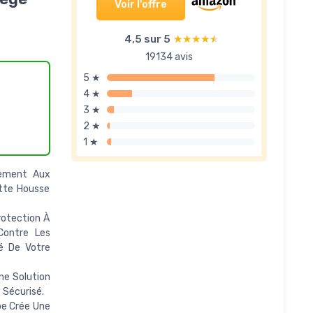
Voir l'offre
4,5 sur 5
★★★★★
★★★★★
19134 avis
5 ★
4 ★
3 ★
2 ★
1 ★
tement Aux
tte Housse
rotection À
Contre Les
té De Votre
ne Solution
 Sécurisé.
pe Crée Une