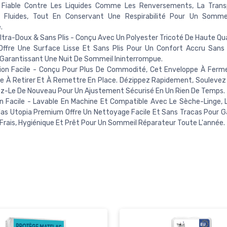
e Fiable Contre Les Liquides Comme Les Renversements, La Transp
s Fluides, Tout En Conservant Une Respirabilité Pour Un Sommei
.
ltra-Doux & Sans Plis - Conçu Avec Un Polyester Tricoté De Haute Qua
Offre Une Surface Lisse Et Sans Plis Pour Un Confort Accru Sans
Garantissant Une Nuit De Sommeil Ininterrompue.
tion Facile - Conçu Pour Plus De Commodité, Cet Enveloppe À Ferme
le À Retirer Et À Remettre En Place. Dézippez Rapidement, Soulevez
ez-Le De Nouveau Pour Un Ajustement Sécurisé En Un Rien De Temps.
n Facile - Lavable En Machine Et Compatible Avec Le Sèche-Linge, 
as Utopia Premium Offre Un Nettoyage Facile Et Sans Tracas Pour G
Frais, Hygiénique Et Prêt Pour Un Sommeil Réparateur Toute L'année.