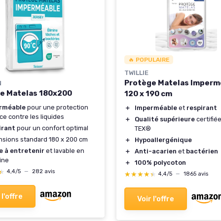
🔥 POPULAIRE
TWILLIE
Protège Matelas Imperm
N
e Matelas 180x200
120 x 190 cm
rméable
pour une protection
＋
Imperméable
et
respirant
ace contre les liquides
＋
Qualité supérieure
certifié
irant
pour un confort optimal
TEX®
sions standard 180 x 200 cm
＋
Hypoallergénique
e à entretenir
et lavable en
＋
Anti-acarien
et
bactérien
ine
＋
100% polycoton
★
★
4,4/5
—
282 avis
★★★★★
★★★★★
4,4/5
—
1865 avis
 l'offre
Voir l'offre