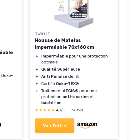
TWILLIE
Housse de Matelas
Imperméable 70x160 cm
éable
＋
Imperméable
pour une protection
optimale
＋
Qualité Supérieure
e Oeko-
＋
Anti Punaise de lit
＋
Certifié
Oeko-TEX®
＋
Traitement
AEGIS®
pour une
protection
anti-acarien
et
bactérien
★★★★★
★★★★★
4,7/5
—
37 avis
Voir l'offre