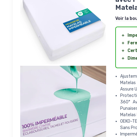
Matel
Voir la bo
＋
Imp
＋
Ferm
＋
Cert
＋
Dim
Ajustem
Matelas
Assure U
Protect
360° Av
Punaise
Matelas 
OEKO-TE
Sans Pro
Imperméa