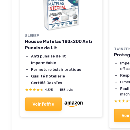
SLEEEP
Housse Matelas 180x200 Anti
Punaise de Lit
TWINZE
Proteg
＋
Anti punaise de lit
＋
Imperméable
＋
Impe
effic
＋
Fermeture éclair pratique
＋
Resp
＋
Qualité hôtellerie
＋
Dimen
＋
Certifié OekoTex
＋
Facil
★★★★★
★★★★★
4,5/5
—
188 avis
mach
★★★★
★★★★
Voir l'offre
Voir