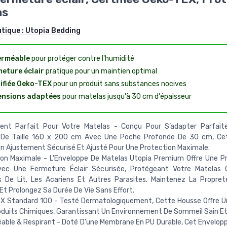
as
utique :
Utopia Bedding
erméable
pour protéger contre l'humidité
eture éclair
pratique pour un maintien optimal
ifiée Oeko-TEX
pour un produit sans substances nocives
ensions adaptées
pour matelas jusqu'à 30 cm d'épaisseur
ent Parfait Pour Votre Matelas - Conçu Pour S’adapter Parfai
 De Taille 160 x 200 cm Avec Une Poche Profonde De 30 cm, Ce
n Ajustement Sécurisé Et Ajusté Pour Une Protection Maximale.
ion Maximale - L'Enveloppe De Matelas Utopia Premium Offre Une P
ec Une Fermeture Éclair Sécurisée, Protégeant Votre Matelas 
s De Lit, Les Acariens Et Autres Parasites. Maintenez La Propre
Et Prolongez Sa Durée De Vie Sans Effort.
X Standard 100 - Testé Dermatologiquement, Cette Housse Offre U
duits Chimiques, Garantissant Un Environnement De Sommeil Sain Et
ble & Respirant - Doté D'une Membrane En PU Durable, Cet Envelop