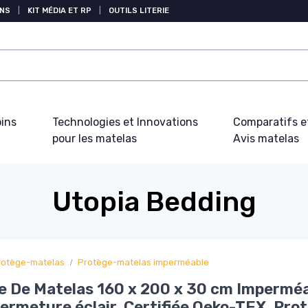
NS
|
KIT MÉDIA ET RP
|
OUTILS LITERIE
oins
Technologies et Innovations
Comparatifs e
pour les matelas
Avis matelas
Utopia Bedding
rotège-matelas
Protège-matelas imperméable
 De Matelas 160 x 200 x 30 cm Impermé
ermeture éclair, Certifiée Oeko-TEX, Pro