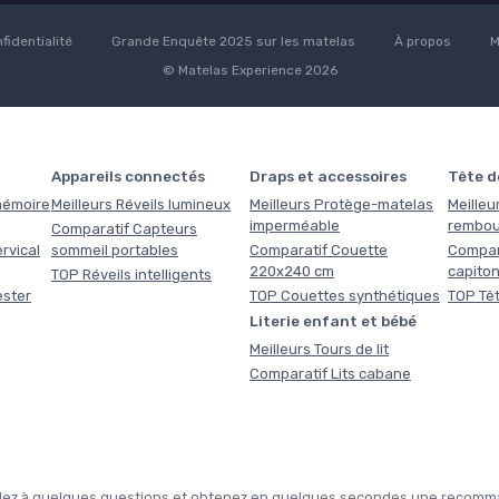
fidentialité
Grande Enquête 2025 sur les matelas
À propos
M
© Matelas Experience 2026
Appareils connectés
Draps et accessoires
Tête de
 mémoire
Meilleurs Réveils lumineux
Meilleurs Protège-matelas
Meilleur
imperméable
rembou
Comparatif Capteurs
rvical
sommeil portables
Comparatif Couette
Compara
220x240 cm
capito
TOP Réveils intelligents
ester
TOP Couettes synthétiques
TOP Têt
Literie enfant et bébé
Meilleurs Tours de lit
Comparatif Lits cabane
pondez à quelques questions et obtenez en quelques secondes une recomma