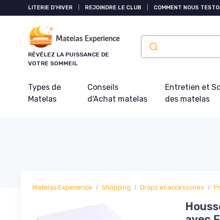
Panneau de gestion des cookies
LITERIE D'HIVER
|
REJOINDRE LE CLUB
|
COMMENT NOUS TESTO
RÉVÉLEZ LA PUISSANCE DE
VOTRE SOMMEIL
Types de
Conseils
Entretien et S
Matelas
d'Achat matelas
des matelas
Matelas Experience
Shopping
Draps et accessoires
P
Housse
avec F