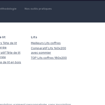
éthodologie
Nos outils pratiques
 lit
Lits
s Tête de lit
Meilleurs Lits coffres
rrée
Comparatif Lits 160x200
tif Tête de lit
avec sommier
nnée
TOP Lits coffres 180x200
e de lit en bois
ndation vraiment personnalisée, sans inscription.