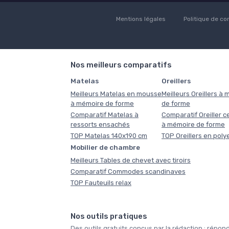
Mentions légales
Politique de con
Nos meilleurs comparatifs
Matelas
Oreillers
Meilleurs Matelas en mousse
Meilleurs Oreillers à
à mémoire de forme
de forme
Comparatif Matelas à
Comparatif Oreiller ce
ressorts ensachés
à mémoire de forme
TOP Matelas 140x190 cm
TOP Oreillers en poly
Mobilier de chambre
Meilleurs Tables de chevet avec tiroirs
Comparatif Commodes scandinaves
TOP Fauteuils relax
Nos outils pratiques
Des outils gratuits conçus par la rédaction : ré