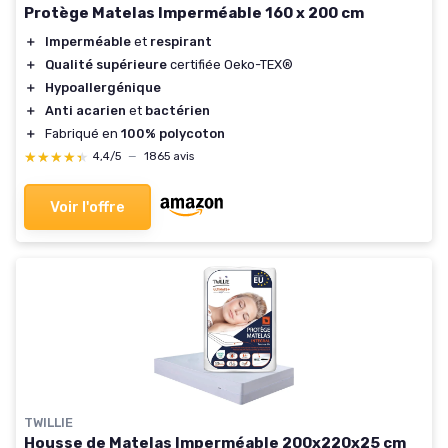
Protège Matelas Imperméable 160 x 200 cm
＋
Imperméable
et
respirant
＋
Qualité supérieure
certifiée Oeko-TEX®
＋
Hypoallergénique
＋
Anti acarien
et
bactérien
＋
Fabriqué en
100% polycoton
★★★★★
★★★★★
4,4/5
—
1865 avis
Voir l'offre
TWILLIE
Housse de Matelas Imperméable 200x220x25 cm