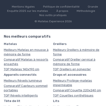
Mentions légales
Politique de confidentialité
Grande
Enquête 2025 sur les matelas
À propos
Méthodologie
Nos outils pratiques
© Matelas Experience 2026
Nos meilleurs comparatifs
Matelas
Oreillers
Meilleurs Matelas en mousse à
Meilleurs Oreillers à mémoire de
mémoire de forme
forme
Comparatif Matelas à ressorts
Comparatif Oreiller cervical à
ensachés
mémoire de forme
TOP Matelas 140x190 cm
TOP Oreillers en polyester
Appareils connectés
Draps et accessoires
Meilleurs Réveils lumineux
Meilleurs Protège-matelas
imperméable
Comparatif Capteurs sommeil
portables
Comparatif Couette 220x240 cm
TOP Réveils intelligents
TOP Couettes synthétiques
Tête de lit
Lits