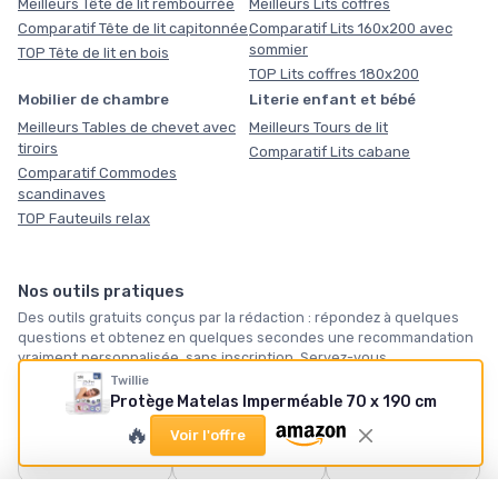
Meilleurs Tête de lit rembourrée
Meilleurs Lits coffres
Comparatif Tête de lit capitonnée
Comparatif Lits 160x200 avec
sommier
TOP Tête de lit en bois
TOP Lits coffres 180x200
Mobilier de chambre
Literie enfant et bébé
Meilleurs Tables de chevet avec
Meilleurs Tours de lit
tiroirs
Comparatif Lits cabane
Comparatif Commodes
scandinaves
TOP Fauteuils relax
Nos outils pratiques
Des outils gratuits conçus par la rédaction : répondez à quelques
questions et obtenez en quelques secondes une recommandation
vraiment personnalisée, sans inscription. Servez-vous.
Twillie
Protège Matelas Imperméable 70 x 190 cm
🛏️
🪶
❄️
🔥
Voir l'offre
Quel matelas vous
Quelle taille de
Notre sélection
faut-il ?
couette ?
hiver