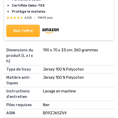
＋
Certifiée Oeko-TEX
＋
Protège le matelas
★★★★★
★★★★★
4,5/5
—
19474 avis
Voir l'offre
Dimensions du
‎190 x 70 x 33 cm; 360 grammes
produit (L x l x
h)
Type de tissu
‎Jersey 100 % Polycoton
Matière anti-
‎Jersey 100 % Polycoton
tiques
Instructions
‎Lavage en machine
d'entretien
Piles requises
‎Non
ASIN
B09ZJ65ZVV