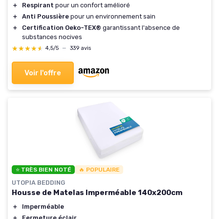
＋
Respirant
pour un confort amélioré
＋
Anti Poussière
pour un environnement sain
＋
Certification Oeko-TEX®
garantissant l'absence de
substances nocives
★★★★★
★★★★★
4,5/5
—
339 avis
Voir l'offre
⭐ TRÈS BIEN NOTÉ
🔥 POPULAIRE
UTOPIA BEDDING
Housse de Matelas Imperméable 140x200cm
＋
Imperméable
＋
Fermeture éclair