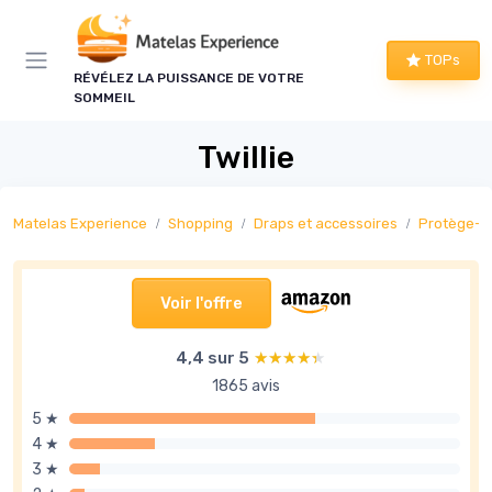
Panneau de gestion des cookies
TOPs
RÉVÉLEZ LA PUISSANCE DE VOTRE
SOMMEIL
Twillie
Matelas Experience
Shopping
Draps et accessoires
Protège-m
Voir l'offre
4,4 sur 5
★★★★★
★★★★★
1865 avis
5 ★
4 ★
3 ★