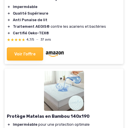
＋
Imperméable
＋
Qualité Supérieure
＋
Anti Punaise de lit
＋
Traitement AEGIS®
contre les acariens et bactéries
＋
Certifié Oeko-TEX®
★★★★★
★★★★★
4,7/5
—
37 avis
Voir l'offre
Protège Matelas en Bambou 140x190
＋
Imperméable
pour une protection optimale