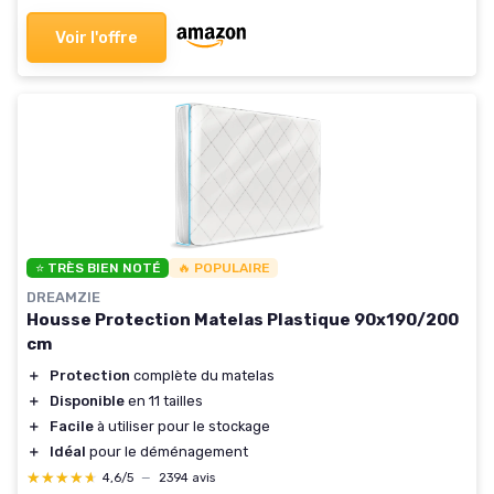
Voir l'offre
⭐ TRÈS BIEN NOTÉ
🔥 POPULAIRE
DREAMZIE
Housse Protection Matelas Plastique 90x190/200
cm
＋
Protection
complète du matelas
＋
Disponible
en 11 tailles
＋
Facile
à utiliser pour le stockage
＋
Idéal
pour le déménagement
★★★★★
★★★★★
4,6/5
—
2394 avis