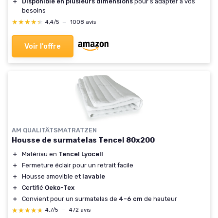
＋
Disponible en plusieurs dimensions
pour s'adapter à vos
besoins
★★★★★
★★★★★
4,4/5
—
1008 avis
Voir l'offre
AM QUALITÄTSMATRATZEN
Housse de surmatelas Tencel 80x200
＋
Matériau en
Tencel Lyocell
＋
Fermeture éclair pour un retrait facile
＋
Housse amovible et
lavable
＋
Certifié
Oeko-Tex
＋
Convient pour un surmatelas de
4-6 cm
de hauteur
★★★★★
★★★★★
4,7/5
—
472 avis