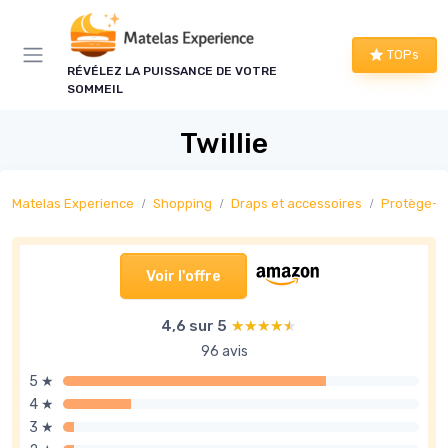
Panneau de gestion des cookies
TOPs
RÉVÉLEZ LA PUISSANCE DE VOTRE
SOMMEIL
Twillie
Matelas Experience
Shopping
Draps et accessoires
Protège-m
Voir l'offre
4,6 sur 5
★★★★★
★★★★★
96 avis
5 ★
4 ★
3 ★