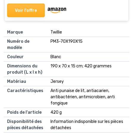
Voir l'offre
Marque
‎Twillie
Numéro de
‎PM3-70X190X15
modèle
Couleur
‎Blanc
Dimensions du
‎190 x 70 x 15 cm; 420 grammes
produit (L x l x h)
Matériau
‎Jersey
Caractéristiques
‎Anti punaise de lit, antiacarien,
antibactérien, antimicrobien, anti
fongique
Poids de l'article
‎420 g
Disponibilité des
‎Information indisponible sur les pièces
pièces détachées
détachées