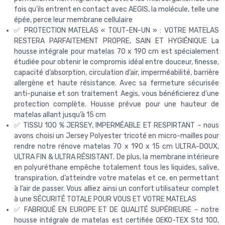
fois qu’ils entrent en contact avec AEGIS, la molécule, telle une
épée, perce leur membrane cellulaire
✅ PROTECTION MATELAS « TOUT-EN-UN » : VOTRE MATELAS
RESTERA PARFAITEMENT PROPRE, SAIN ET HYGIÉNIQUE La
housse intégrale pour matelas 70 x 190 cm est spécialement
étudiée pour obtenir le compromis idéal entre douceur, finesse,
capacité d’absorption, circulation d’air, imperméabilité, barrière
allergène et haute résistance. Avec sa fermeture sécurisée
anti-punaise et son traitement Aegis, vous bénéficierez d’une
protection complète. Housse prévue pour une hauteur de
matelas allant jusqu’à 15 cm
✅ TISSU 100 % JERSEY, IMPERMÉABLE ET RESPIRTANT – nous
avons choisi un Jersey Polyester tricoté en micro-mailles pour
rendre notre rénove matelas 70 x 190 x 15 cm ULTRA-DOUX,
ULTRA FIN & ULTRA RÉSISTANT. De plus, la membrane intérieure
en polyuréthane empêche totalement tous les liquides, salive,
transpiration, d’atteindre votre matelas et ce, en permettant
à l’air de passer. Vous alliez ainsi un confort utilisateur complet
à une SÉCURITÉ TOTALE POUR VOUS ET VOTRE MATELAS
✅ FABRIQUÉ EN EUROPE ET DE QUALITÉ SUPÉRIEURE – notre
housse intégrale de matelas est certifiée OEKO-TEX Std 100,