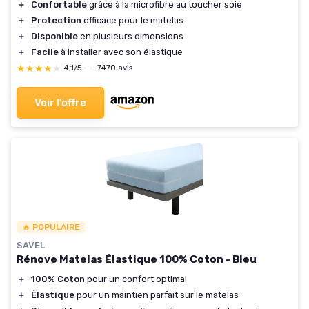
＋
Confortable
grâce à la microfibre au toucher soie
＋
Protection
efficace pour le matelas
＋
Disponible
en plusieurs dimensions
＋
Facile
à installer avec son élastique
★★★★★
★★★★★
4,1/5
—
7470 avis
Voir l'offre
🔥 POPULAIRE
SAVEL
Rénove Matelas Élastique 100% Coton - Bleu
＋
100% Coton
pour un confort optimal
＋
Élastique
pour un maintien parfait sur le matelas