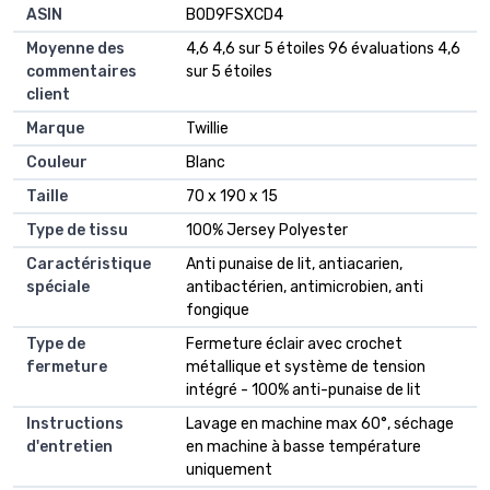
ASIN
B0D9FSXCD4
Moyenne des
4,6 4,6 sur 5 étoiles 96 évaluations 4,6
commentaires
sur 5 étoiles
client
Marque
Twillie
Couleur
Blanc
Taille
70 x 190 x 15
Type de tissu
100% Jersey Polyester
Caractéristique
Anti punaise de lit, antiacarien,
spéciale
antibactérien, antimicrobien, anti
fongique
Type de
Fermeture éclair avec crochet
fermeture
métallique et système de tension
intégré - 100% anti-punaise de lit
Instructions
Lavage en machine max 60°, séchage
d'entretien
en machine à basse température
uniquement