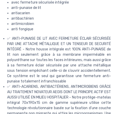
avec fermeture sécurisée intégrée
anti-punaise de lit
antiacarien
antibactérien
antimicrobien
anti fongique
✅ ANTI-PUNAISE DE LIT AVEC FERMETURE ÉCLAIR SÉCURISÉE
PAR UNE ATTACHE MÉTALLIQUE ET UN TENSEUR DE SECURITÉ
INTÉGRÉ - Notre housse intégrale est 100% ANTI-PUNAISE de
lit non seulement grâce à sa membrane imperméable en
polyuréthane sur toutes les faces intérieures, mais aussi grâce
à sa fermeture éclair sécurisée par une attache métallique
sous tension empêchant celle-ci de s’ouvrir accidentellement.
Ce système est le seul qui garantisse une fermeture anti-
punaise totalement infranchissable
✅ ANTI-ACARIENS, ANTIBACTÉRIENS, ANTIMICROBIENS GRÂCE
AU TRAITEMENT NOVATEUR AEGIS DONT LE PRINCIPE ACTIF EST
AUSSI UTILISÉ EN MILIEU HOSPITALIER - Notre protège-matelas
intégral 70x190x15 cm de gamme supérieure utilise cette
technologie révolutionnaire basée sur la fixation d’une couche
permanente non migrante qui attire les microorganismes. Une