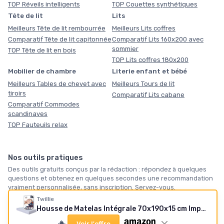
TOP Réveils intelligents
TOP Couettes synthétiques
Tête de lit
Lits
Meilleurs Tête de lit rembourrée
Meilleurs Lits coffres
Comparatif Tête de lit capitonnée
Comparatif Lits 160x200 avec
sommier
TOP Tête de lit en bois
TOP Lits coffres 180x200
Mobilier de chambre
Literie enfant et bébé
Meilleurs Tables de chevet avec
Meilleurs Tours de lit
tiroirs
Comparatif Lits cabane
Comparatif Commodes
scandinaves
TOP Fauteuils relax
Nos outils pratiques
Des outils gratuits conçus par la rédaction : répondez à quelques
questions et obtenez en quelques secondes une recommandation
vraiment personnalisée, sans inscription. Servez-vous.
Twillie
🛏️
🪶
❄️
Housse de Matelas Intégrale 70x190x15 cm Imperméable
🔥
Quel matelas vous
Quelle taille de
Notre sélection
Voir l'offre