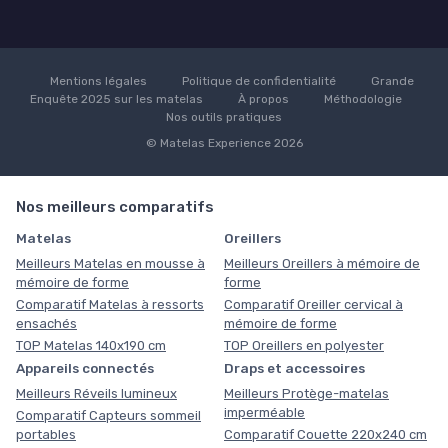
Mentions légales
Politique de confidentialité
Grande
Enquête 2025 sur les matelas
À propos
Méthodologie
Nos outils pratiques
© Matelas Experience 2026
Nos meilleurs comparatifs
Matelas
Oreillers
Meilleurs Matelas en mousse à
Meilleurs Oreillers à mémoire de
mémoire de forme
forme
Comparatif Matelas à ressorts
Comparatif Oreiller cervical à
ensachés
mémoire de forme
TOP Matelas 140x190 cm
TOP Oreillers en polyester
Appareils connectés
Draps et accessoires
Meilleurs Réveils lumineux
Meilleurs Protège-matelas
imperméable
Comparatif Capteurs sommeil
portables
Comparatif Couette 220x240 cm