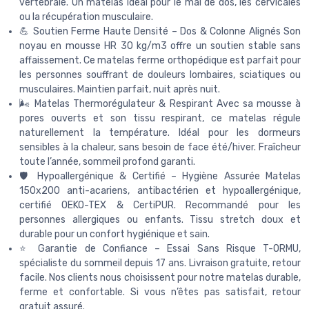
vertébrale. Un matelas idéal pour le mal de dos, les cervicales
ou la récupération musculaire.
💪 Soutien Ferme Haute Densité – Dos & Colonne Alignés Son
noyau en mousse HR 30 kg/m3 offre un soutien stable sans
affaissement. Ce matelas ferme orthopédique est parfait pour
les personnes souffrant de douleurs lombaires, sciatiques ou
musculaires. Maintien parfait, nuit après nuit.
🌬️ Matelas Thermorégulateur & Respirant Avec sa mousse à
pores ouverts et son tissu respirant, ce matelas régule
naturellement la température. Idéal pour les dormeurs
sensibles à la chaleur, sans besoin de face été/hiver. Fraîcheur
toute l’année, sommeil profond garanti.
🛡️ Hypoallergénique & Certifié – Hygiène Assurée Matelas
150x200 anti-acariens, antibactérien et hypoallergénique,
certifié OEKO-TEX & CertiPUR. Recommandé pour les
personnes allergiques ou enfants. Tissu stretch doux et
durable pour un confort hygiénique et sain.
⭐ Garantie de Confiance – Essai Sans Risque T-ORMU,
spécialiste du sommeil depuis 17 ans. Livraison gratuite, retour
facile. Nos clients nous choisissent pour notre matelas durable,
ferme et confortable. Si vous n’êtes pas satisfait, retour
gratuit assuré.