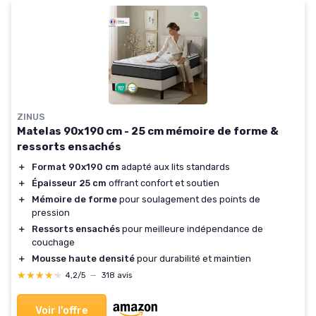
ZINUS
Matelas 90x190 cm - 25 cm mémoire de forme &
ressorts ensachés
＋
Format 90x190 cm
adapté aux lits standards
＋
Épaisseur 25 cm
offrant confort et soutien
＋
Mémoire de forme
pour soulagement des points de
pression
＋
Ressorts ensachés
pour meilleure indépendance de
couchage
＋
Mousse haute densité
pour durabilité et maintien
★★★★★
★★★★★
4,2/5
—
318 avis
Voir l'offre