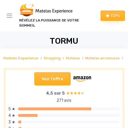
Panneau de gestion des cookies
TOPs
RÉVÉLEZ LA PUISSANCE DE VOTRE
SOMMEIL
TORMU
Matelas Experience
Shopping
Matelas
Matelas en mousse
M
Voir l'offre
4,5 sur 5
★★★★★
★★★★★
271 avis
5 ★
4 ★
3 ★