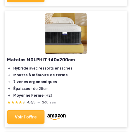
Matelas MOLPHIT 140x200cm
＋
Hybride
avec ressorts ensachés
＋
Mousse à mémoire de forme
＋
7 zones ergonomiques
＋
Épaisseur
de 25cm
＋
Moyenne Ferme
(H2)
★★★★★
★★★★★
4,3/5
—
260 avis
Voir l'offre