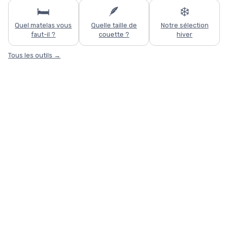
🛏️
🪶
❄️
Quel matelas vous
Quelle taille de
Notre sélection
faut-il ?
couette ?
hiver
Tous les outils →