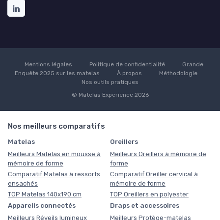
Mentions légales
Politique de confidentialité
Grande
Enquête 2025 sur les matelas
À propos
Méthodologie
Nos outils pratiques
© Matelas Experience 2026
Nos meilleurs comparatifs
Matelas
Oreillers
Meilleurs Matelas en mousse à
Meilleurs Oreillers à mémoire de
mémoire de forme
forme
Comparatif Matelas à ressorts
Comparatif Oreiller cervical à
ensachés
mémoire de forme
TOP Matelas 140x190 cm
TOP Oreillers en polyester
Appareils connectés
Draps et accessoires
Meilleurs Réveils lumineux
Meilleurs Protège-matelas