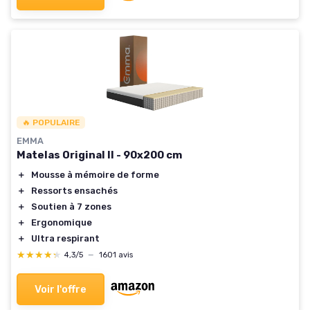
🔥 POPULAIRE
EMMA
Matelas Original II - 90x200 cm
＋
Mousse à mémoire de forme
＋
Ressorts ensachés
＋
Soutien à 7 zones
＋
Ergonomique
＋
Ultra respirant
★★★★★
★★★★★
4,3/5
—
1601 avis
Voir l'offre