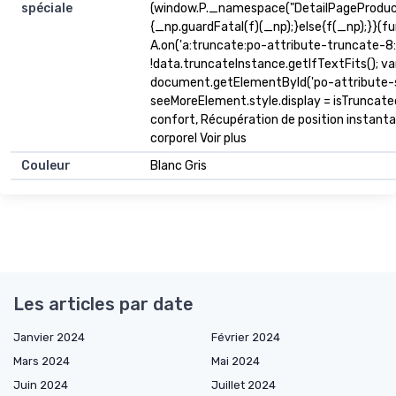
spéciale
(window.P._namespace("DetailPageProduc
{_np.guardFatal(f)(_np);}else{f(_np);}}(fu
A.on('a:truncate:po-attribute-truncate-8:u
!data.truncateInstance.getIfTextFits(); v
document.getElementById('po-attribute-s
seeMoreElement.style.display = isTruncated ? '
confort, Récupération de position instantan
corporel Voir plus
Couleur
Blanc Gris
Les articles par date
Janvier 2024
Février 2024
Mars 2024
Mai 2024
Juin 2024
Juillet 2024