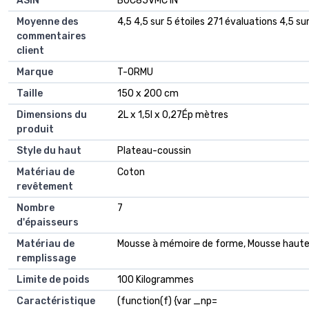
ASIN
B0C85VMC1N
Moyenne des
4,5 4,5 sur 5 étoiles 271 évaluations 4,5 sur
commentaires
client
Marque
T-ORMU
Taille
150 x 200 cm
Dimensions du
2L x 1,5l x 0,27Ép mètres
produit
Style du haut
Plateau-coussin
Matériau de
Coton
revêtement
Nombre
7
d'épaisseurs
Matériau de
Mousse à mémoire de forme, Mousse haute 
remplissage
Limite de poids
100 Kilogrammes
Caractéristique
(function(f) {var _np=