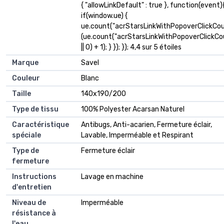
{ "allowLinkDefault" : true }, function(event)
if(window.ue) {
ue.count("acrStarsLinkWithPopoverClickCou
(ue.count("acrStarsLinkWithPopoverClickCo
|| 0) + 1); } }); }); 4,4 sur 5 étoiles
Marque
Savel
Couleur
Blanc
Taille
140x190/200
Type de tissu
100% Polyester Acarsan Naturel
Caractéristique
Antibugs, Anti-acarien, Fermeture éclair,
spéciale
Lavable, Imperméable et Respirant
Type de
Fermeture éclair
fermeture
Instructions
Lavage en machine
d'entretien
Niveau de
Imperméable
résistance à
l'eau