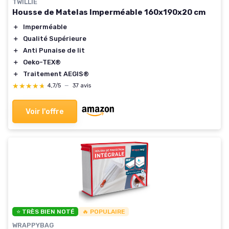
TWILLIE
Housse de Matelas Imperméable 160x190x20 cm
＋
Imperméable
＋
Qualité Supérieure
＋
Anti Punaise de lit
＋
Oeko-TEX®
＋
Traitement AEGIS®
★★★★★
★★★★★
4,7/5
—
37 avis
Voir l'offre
⭐ TRÈS BIEN NOTÉ
🔥 POPULAIRE
WRAPPYBAG