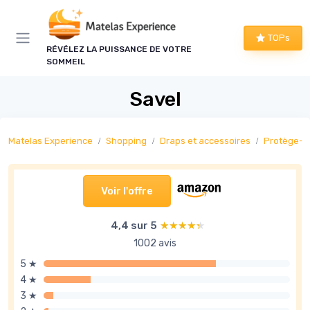
Panneau de gestion des cookies
TOPs
RÉVÉLEZ LA PUISSANCE DE VOTRE
SOMMEIL
Savel
Matelas Experience
Shopping
Draps et accessoires
Protège-m
Voir l'offre
4,4 sur 5
★★★★★
★★★★★
1002 avis
5 ★
4 ★
3 ★