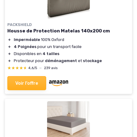
PACKSHIELD
Housse de Protection Matelas 140x200 cm
＋
Imperméable
100% Oxford
＋
4 Poignées
pour un transport facile
＋
Disponibles en
4 tailles
＋
Protecteur pour
déménagement
et
stockage
★★★★★
★★★★★
4,6/5
—
239 avis
Voir l'offre