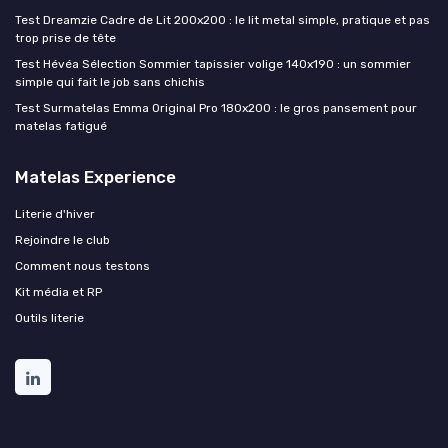
Test Dreamzie Cadre de Lit 200x200 : le lit metal simple, pratique et pas
trop prise de tête
Test Hévéa Sélection Sommier tapissier volige 140x190 : un sommier
simple qui fait le job sans chichis
Test Surmatelas Emma Original Pro 180x200 : le gros pansement pour
matelas fatigué
Matelas Experience
Literie d'hiver
Rejoindre le club
Comment nous testons
Kit média et RP
Outils literie