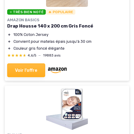
⭐ TRÈS BIEN NOTÉ
🔥 POPULAIRE
AMAZON BASICS
Drap Housse 140 x 200 cm Gris Foncé
＋
100% Coton Jersey
＋
Convient pour matelas épais jusqu'à 30 cm
＋
Couleur gris foncé élégante
★★★★★
★★★★★
4,6/5
—
19883 avis
Voir l'offre