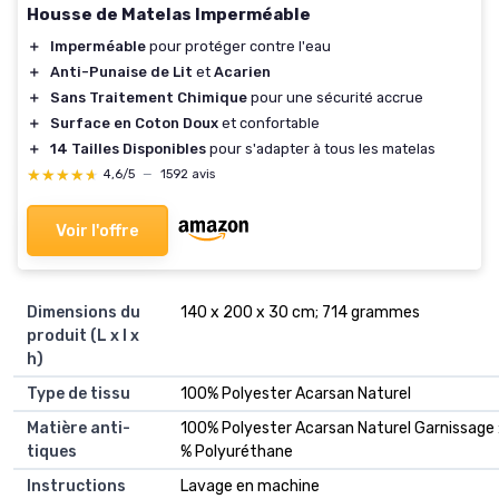
Housse de Matelas Imperméable
＋
Imperméable
pour protéger contre l'eau
＋
Anti-Punaise de Lit
et
Acarien
＋
Sans Traitement Chimique
pour une sécurité accrue
＋
Surface en Coton Doux
et confortable
＋
14 Tailles Disponibles
pour s'adapter à tous les matelas
★★★★★
★★★★★
4,6/5
—
1592 avis
Voir l'offre
Dimensions du
‎140 x 200 x 30 cm; 714 grammes
produit (L x l x
h)
Type de tissu
‎100% Polyester Acarsan Naturel
Matière anti-
‎100% Polyester Acarsan Naturel Garnissage 
tiques
% Polyuréthane
Instructions
‎Lavage en machine