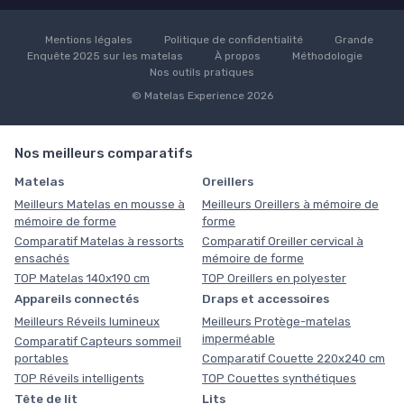
Mentions légales
Politique de confidentialité
Grande
Enquête 2025 sur les matelas
À propos
Méthodologie
Nos outils pratiques
© Matelas Experience 2026
Nos meilleurs comparatifs
Matelas
Oreillers
Meilleurs Matelas en mousse à
Meilleurs Oreillers à mémoire de
mémoire de forme
forme
Comparatif Matelas à ressorts
Comparatif Oreiller cervical à
ensachés
mémoire de forme
TOP Matelas 140x190 cm
TOP Oreillers en polyester
Appareils connectés
Draps et accessoires
Meilleurs Réveils lumineux
Meilleurs Protège-matelas
imperméable
Comparatif Capteurs sommeil
portables
Comparatif Couette 220x240 cm
TOP Réveils intelligents
TOP Couettes synthétiques
Tête de lit
Lits