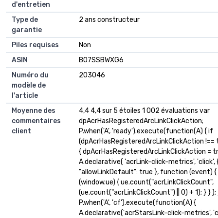
d'entretien
Type de
‎2 ans constructeur
garantie
Piles requises
‎Non
ASIN
B07SSBWXG6
Numéro du
203046
modèle de
l'article
Moyenne des
4,4 4,4 sur 5 étoiles 1 002 évaluations var
commentaires
dpAcrHasRegisteredArcLinkClickAction;
client
P.when('A', 'ready').execute(function(A) { if
(dpAcrHasRegisteredArcLinkClickAction !== 
{ dpAcrHasRegisteredArcLinkClickAction = t
A.declarative( 'acrLink-click-metrics', 'click', 
"allowLinkDefault": true }, function (event) { 
(window.ue) { ue.count("acrLinkClickCount",
(ue.count("acrLinkClickCount") || 0) + 1); } } ); }
P.when('A', 'cf').execute(function(A) {
A.declarative('acrStarsLink-click-metrics', 'cl