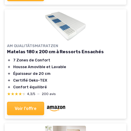
AM QUALITÄTSMATRATZEN
Matelas 180 x 200 cm à Ressorts Ensachés
＋
7 Zones de Confort
＋
Housse Amovible et Lavable
＋
Épaisseur de 20 cm
＋
Certifié Oeko-TEX
＋
Confort équilibré
★★★★★
★★★★★
4,3/5
—
200 avis
Voir l'offre