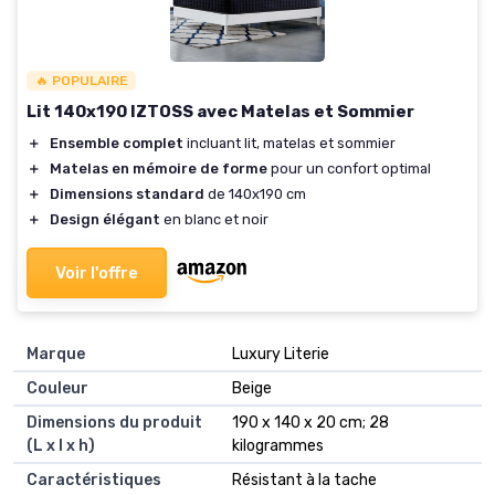
🔥 POPULAIRE
Lit 140x190 IZTOSS avec Matelas et Sommier
＋
Ensemble complet
incluant lit, matelas et sommier
＋
Matelas en mémoire de forme
pour un confort optimal
＋
Dimensions standard
de 140x190 cm
＋
Design élégant
en blanc et noir
Voir l'offre
Marque
‎Luxury Literie
Couleur
‎Beige
Dimensions du produit
‎190 x 140 x 20 cm; 28
(L x l x h)
kilogrammes
Caractéristiques
‎Résistant à la tache