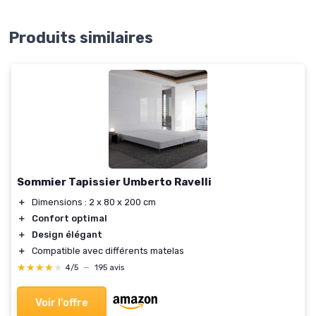
Produits similaires
Sommier Tapissier Umberto Ravelli
＋
Dimensions : 2 x 80 x 200 cm
＋
Confort optimal
＋
Design élégant
＋
Compatible avec différents matelas
★★★★★
★★★★★
4/5
—
195 avis
Voir l'offre