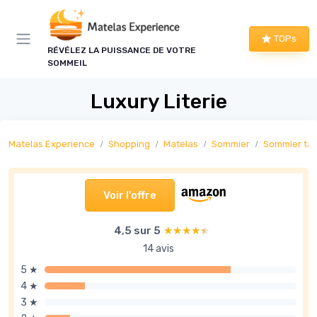
Panneau de gestion des cookies
TOPs
RÉVÉLEZ LA PUISSANCE DE VOTRE
SOMMEIL
Luxury Literie
Matelas Experience
Shopping
Matelas
Sommier
Sommier tap
Voir l'offre
4,5 sur 5
★★★★★
★★★★★
14 avis
5 ★
4 ★
3 ★