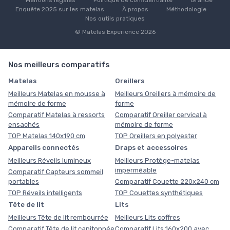
Mentions légales
Politique de confidentialité
Grande
Enquête 2025 sur les matelas
À propos
Méthodologie
Nos outils pratiques
© Matelas Experience 2026
Nos meilleurs comparatifs
Matelas
Oreillers
Meilleurs Matelas en mousse à
Meilleurs Oreillers à mémoire de
mémoire de forme
forme
Comparatif Matelas à ressorts
Comparatif Oreiller cervical à
ensachés
mémoire de forme
TOP Matelas 140x190 cm
TOP Oreillers en polyester
Appareils connectés
Draps et accessoires
Meilleurs Réveils lumineux
Meilleurs Protège-matelas
imperméable
Comparatif Capteurs sommeil
portables
Comparatif Couette 220x240 cm
TOP Réveils intelligents
TOP Couettes synthétiques
Tête de lit
Lits
Meilleurs Tête de lit rembourrée
Meilleurs Lits coffres
Comparatif Tête de lit capitonnée
Comparatif Lits 160x200 avec