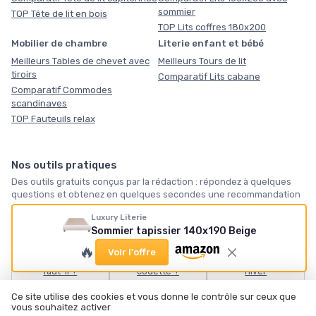
sommier
TOP Tête de lit en bois
TOP Lits coffres 180x200
Mobilier de chambre
Literie enfant et bébé
Meilleurs Tables de chevet avec
Meilleurs Tours de lit
tiroirs
Comparatif Lits cabane
Comparatif Commodes
scandinaves
TOP Fauteuils relax
Nos outils pratiques
Des outils gratuits conçus par la rédaction : répondez à quelques
questions et obtenez en quelques secondes une recommandation
vraiment personnalisée, sans inscription. Servez-vous.
Luxury Literie
Sommier tapissier 140x190 Beige
🛏️
🪶
❄️
🔥
Voir l'offre
Quel matelas vous
Quelle taille de
Notre sélection
faut-il ?
couette ?
hiver
Ce site utilise des cookies et vous donne le contrôle sur ceux que
Tous les outils →
vous souhaitez activer