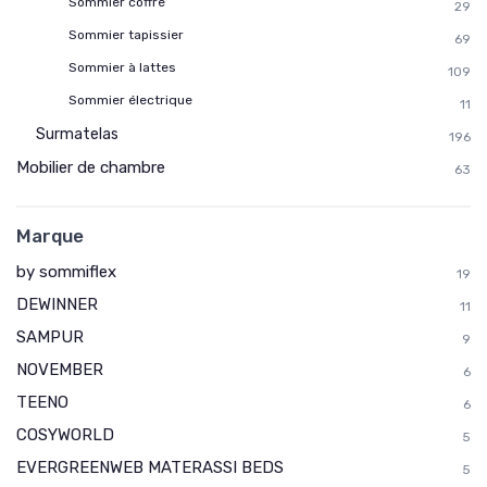
Sommier coffre
29
Sommier tapissier
69
Sommier à lattes
109
Sommier électrique
11
Surmatelas
196
Mobilier de chambre
63
Marque
by sommiflex
19
DEWINNER
11
SAMPUR
9
NOVEMBER
6
TEENO
6
COSYWORLD
5
EVERGREENWEB MATERASSI BEDS
5