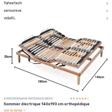
Yaheetech
5
sensoreve
5
vidaXL
5
EVERGREENWEB MATERASSI BEDS
4.4
☆☆☆☆☆
★★★★★
Sommier électrique 140x190 cm orthopédique
Voir le détail