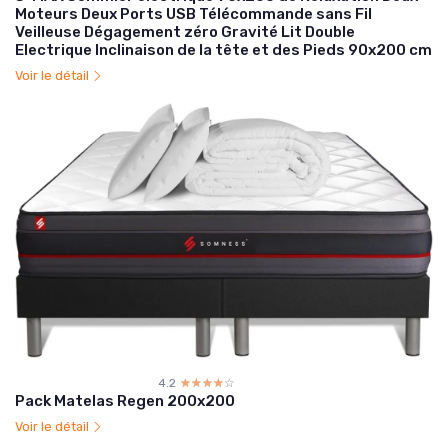
Moteurs Deux Ports USB Télécommande sans Fil
Veilleuse Dégagement zéro Gravité Lit Double
Electrique Inclinaison de la tête et des Pieds 90x200 cm
Voir le détail
4.2
☆☆☆☆☆
★★★★★
Pack Matelas Regen 200x200
Voir le détail