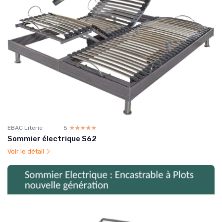
EBAC Literie
5
☆☆☆☆☆
★★★★★
Sommier électrique S62
Voir le détail