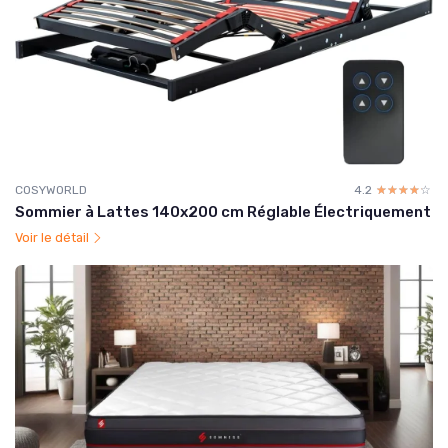
COSYWORLD
4.2
☆☆☆☆☆
★★★★★
Sommier à Lattes 140x200 cm Réglable Électriquement
Voir le détail