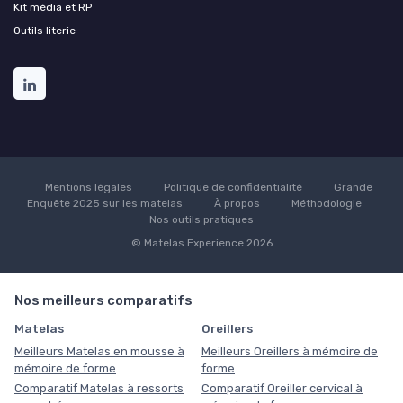
Kit média et RP
Outils literie
Mentions légales
Politique de confidentialité
Grande
Enquête 2025 sur les matelas
À propos
Méthodologie
Nos outils pratiques
© Matelas Experience 2026
Nos meilleurs comparatifs
Matelas
Oreillers
Meilleurs Matelas en mousse à
Meilleurs Oreillers à mémoire de
mémoire de forme
forme
Comparatif Matelas à ressorts
Comparatif Oreiller cervical à