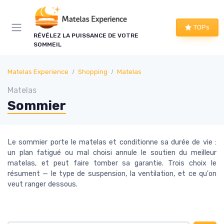
Panneau de gestion des cookies
×
TOPs
LE CLUB MATELAS EXPERIENCE
RÉVÉLEZ LA PUISSANCE DE VOTRE
SOMMEIL
Mieux dormir, ça commence
ici !
Matelas Experience
Shopping
Matelas
Matelas
Une à deux fois par semaine, les bons plans literie
Sommier
que nous avons vérifiés, nos tests en avant-
première et les conseils qui ne tiennent pas dans
un comparatif.
Le sommier porte le matelas et conditionne sa durée de vie :
un plan fatigué ou mal choisi annule le soutien du meilleur
Bons plans vérifiés
matelas, et peut faire tomber sa garantie. Trois choix le
Tests en avant-première
résument — le type de suspension, la ventilation, et ce qu'on
veut ranger dessous.
Conseils pratiques
Nouveautés filtrées