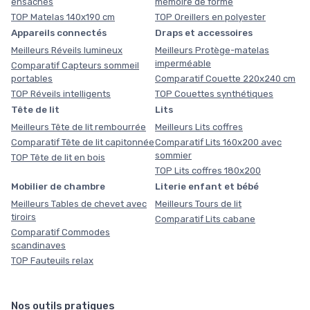
ensachés
mémoire de forme
TOP Matelas 140x190 cm
TOP Oreillers en polyester
Appareils connectés
Draps et accessoires
Meilleurs Réveils lumineux
Meilleurs Protège-matelas
imperméable
Comparatif Capteurs sommeil
portables
Comparatif Couette 220x240 cm
TOP Réveils intelligents
TOP Couettes synthétiques
Tête de lit
Lits
Meilleurs Tête de lit rembourrée
Meilleurs Lits coffres
Comparatif Tête de lit capitonnée
Comparatif Lits 160x200 avec
sommier
TOP Tête de lit en bois
TOP Lits coffres 180x200
Mobilier de chambre
Literie enfant et bébé
Meilleurs Tables de chevet avec
Meilleurs Tours de lit
tiroirs
Comparatif Lits cabane
Comparatif Commodes
scandinaves
TOP Fauteuils relax
Nos outils pratiques