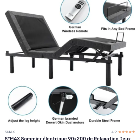
SMAX
4.9
☆☆☆☆☆
★★★★★
S*MAX Sommier électrique 90x200 de Relaxation Deux