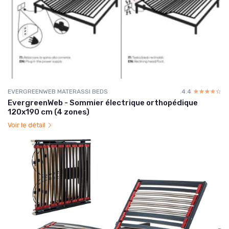
EVERGREENWEB MATERASSI BEDS
4.4
☆☆☆☆☆
★★★★★
EvergreenWeb - Sommier électrique orthopédique
120x190 cm (4 zones)
Voir le détail