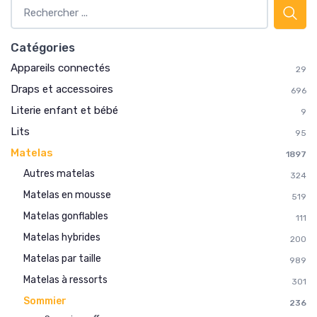
Catégories
→ Je rejoins le club
Appareils connectés
29
Draps et accessoires
696
* En rejoignant le club, j'accepte de recevoir les emails
de Matelas Experience et les offres de ses partenaires.
Literie enfant et bébé
9
Lits
95
Non merci, peut-être plus tard
Matelas
1897
Autres matelas
324
Matelas en mousse
519
Matelas gonflables
111
Matelas hybrides
200
Matelas par taille
989
Matelas à ressorts
301
Sommier
236