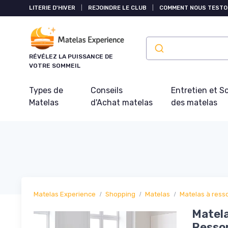
Panneau de gestion des cookies
LITERIE D'HIVER
|
REJOINDRE LE CLUB
|
COMMENT NOUS TESTO
RÉVÉLEZ LA PUISSANCE DE
VOTRE SOMMEIL
Types de
Conseils
Entretien et S
Matelas
d'Achat matelas
des matelas
Matelas Experience
Shopping
Matelas
Matelas à ress
Matela
Ressor