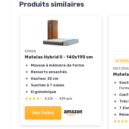
Produits similaires
EMMA
Matelas Hybrid II - 140x190 cm
🔥 POP
＋
Mousse à mémoire de forme
NATURA
＋
Ressorts ensachés
Matela
＋
Hauteur 25 cm
＋
Sout
＋
Soutien à 7 zones
Form
＋
Ergonomique
＋
Conf
★★★★★
★★★★★
4,2/5
—
439 avis
＋
Très
＋
7 Zo
Voir l'offre
＋
Réve
★★★★
★★★★