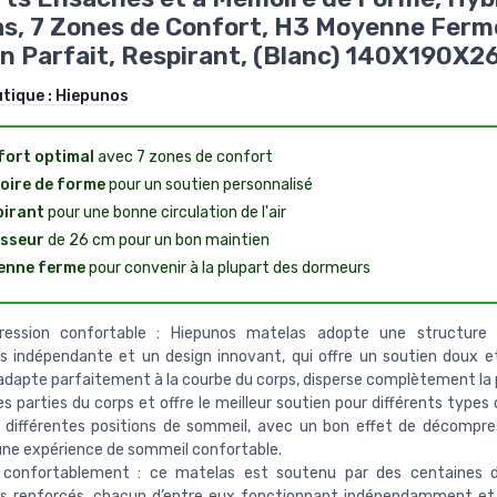
s, 7 Zones de Confort, H3 Moyenne Ferm
n Parfait, Respirant, (Blanc) 140X190X2
utique :
Hiepunos
ort optimal
avec 7 zones de confort
ire de forme
pour un soutien personnalisé
pirant
pour une bonne circulation de l'air
isseur
de 26 cm pour un bon maintien
enne ferme
pour convenir à la plupart des dormeurs
ession confortable : Hiepunos matelas adopte une structure 
 indépendante et un design innovant, qui offre un soutien doux e
’adapte parfaitement à la courbe du corps, disperse complètement la 
es parties du corps et offre le meilleur soutien pour différents types
 différentes positions de sommeil, avec un bon effet de décompre
une expérience de sommeil confortable.
confortablement : ce matelas est soutenu par des centaines d
s renforcés, chacun d’entre eux fonctionnant indépendamment et 