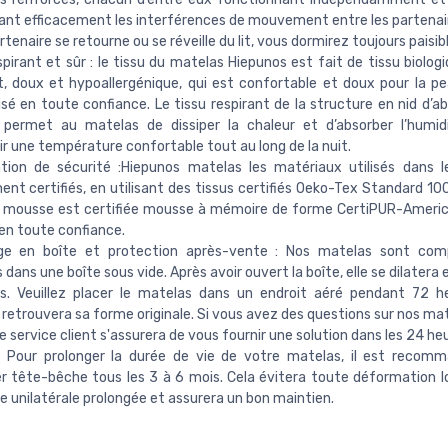
t efficacement les interférences de mouvement entre les partenair
rtenaire se retourne ou se réveille du lit, vous dormirez toujours paisi
spirant et sûr : le tissu du matelas Hiepunos est fait de tissu biolog
t, doux et hypoallergénique, qui est confortable et doux pour la p
lisé en toute confiance. Le tissu respirant de la structure en nid d’abe
 permet au matelas de dissiper la chaleur et d’absorber l’humid
r une température confortable tout au long de la nuit.
ation de sécurité :Hiepunos matelas les matériaux utilisés dans 
ent certifiés, en utilisant des tissus certifiés Oeko-Tex Standard 10
e mousse est certifiée mousse à mémoire de forme CertiPUR-Ameri
r en toute confiance.
ge en boîte et protection après-vente : Nos matelas sont com
 dans une boîte sous vide. Après avoir ouvert la boîte, elle se dilatera
s. Veuillez placer le matelas dans un endroit aéré pendant 72 h
retrouvera sa forme originale. Si vous avez des questions sur nos mat
e service client s'assurera de vous fournir une solution dans les 24 he
 : Pour prolonger la durée de vie de votre matelas, il est recom
r tête-bêche tous les 3 à 6 mois. Cela évitera toute déformation l
e unilatérale prolongée et assurera un bon maintien.