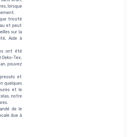
es, lorsque
blement.
ique tricoté
eau et peut
illes sur la
ité, Aide à
les ont été
0 Oeko-Tex,
can. pouvez
pressés et
 en quelques
eures et le
elas, notre
ures.
mandé de le
ocale due à