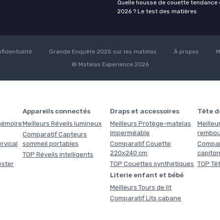
Quelle housse de couette tendance 
2026 ? Le test des matières
fidentialité
Grande Enquête 2025 sur les matelas
À propos
M
© Matelas Experience 2026
Appareils connectés
Draps et accessoires
Tête de
 mémoire
Meilleurs Réveils lumineux
Meilleurs Protège-matelas
Meilleur
imperméable
rembou
Comparatif Capteurs
rvical
sommeil portables
Comparatif Couette
Compara
220x240 cm
capito
TOP Réveils intelligents
ester
TOP Couettes synthétiques
TOP Têt
Literie enfant et bébé
Meilleurs Tours de lit
Comparatif Lits cabane