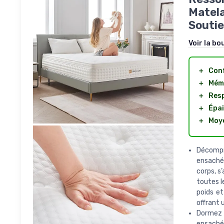
Matela
Soutie
Voir la bo
＋
Conf
＋
Mémo
＋
Res
＋
Épa
＋
Moy
Décompr
ensachés
corps, s
toutes l
poids et
offrant 
Dormez 
ensaché