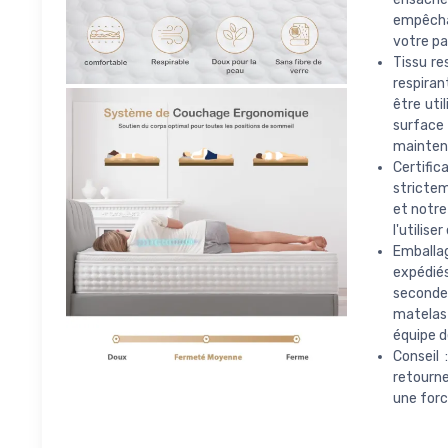
empêchan
votre pa
Tissu re
respiran
être uti
surface
mainteni
Certific
strictem
et notr
l'utilise
Emballa
expédiés
seconde
matelas 
équipe d
Conseil
retourne
une forc