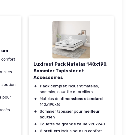
0 cm
 confort
Luxirest Pack Matelas 140x190,
Sommier Tapissier et
ous les
Accessoires
 soutien
＋
Pack complet
incluant matelas,
sommier, couette et oreillers
e pour
＋
Matelas de
dimensions standard
140x190x16
accès
＋
Sommier tapissier pour
meilleur
soutien
＋
Couette de
grande taille
220x240
＋
2 oreillers
inclus pour un confort