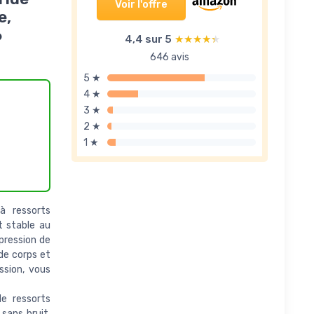
Voir l'offre
e,
6
4,4 sur 5
★★★★★
★★★★★
646 avis
5 ★
4 ★
3 ★
2 ★
1 ★
à ressorts
t stable au
pression de
 de corps et
ssion, vous
e ressorts
sans bruit,