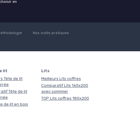
choisir en
éthodologie
Nos outils pratiques
 lit
Lits
s Tête de lit
Meilleurs Lits coffres
rrée
Comparatif Lits 160x200
tif Tête de lit
avec sommier
nnée
TOP Lits coffres 180x200
e de lit en bois