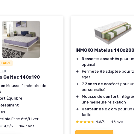
INMOKO Matelas 140x20
＋
Ressorts ensachés
pour un
ULAIRE
optimal
LEX
＋
Fermeté H3
adaptée pour t
s Geltec 140x190
âges
＋
7 Zones de confort
pour un
ien
Mousse à mémoire de
personnalisé
e
＋
Mousse de confort
intégré
ort
Équilibré
une meilleure relaxation
 Respirant
＋
Hauteur de 22 cm
pour un 
nes
facile
rsible
Face été/Hiver
★★★★★
★★★★★
4,6/5
—
48 avis
★
★
4,2/5
—
1467 avis