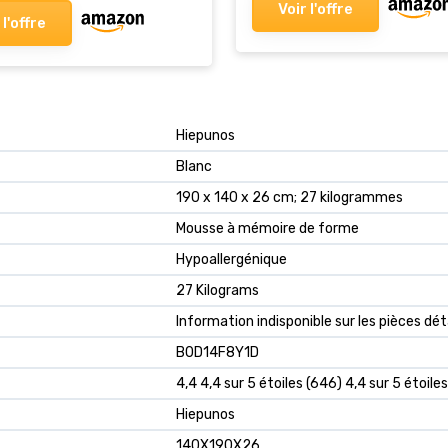
Voir l'offre
 l'offre
‎Hiepunos
‎Blanc
‎190 x 140 x 26 cm; 27 kilogrammes
‎Mousse à mémoire de forme
‎Hypoallergénique
‎27 Kilograms
‎Information indisponible sur les pièces d
B0D14F8Y1D
4,4 4,4 sur 5 étoiles (646) 4,4 sur 5 étoiles
Hiepunos
140X190X26