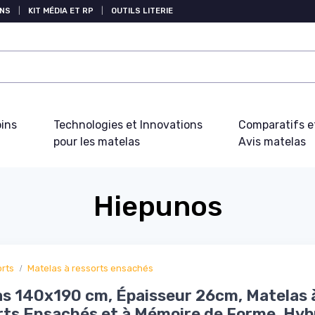
NS
|
KIT MÉDIA ET RP
|
OUTILS LITERIE
oins
Technologies et Innovations
Comparatifs e
pour les matelas
Avis matelas
Hiepunos
orts
Matelas à ressorts ensachés
s 140x190 cm, Épaisseur 26cm, Matelas 
ts Ensachés et à Mémoire de Forme, Hyb