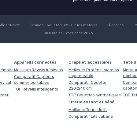
pansement pour matelas trop dur
fidentialité
Grande Enquête 2025 sur les matelas
À propos
M
© Matelas Experience 2026
Appareils connectés
Draps et accessoires
Tête de
 mémoire
Meilleurs Réveils lumineux
Meilleurs Protège-matelas
Meilleur
imperméable
rembou
Comparatif Capteurs
rvical
sommeil portables
Comparatif Couette
Compara
220x240 cm
capito
TOP Réveils intelligents
ester
TOP Couettes synthétiques
TOP Têt
Literie enfant et bébé
Meilleurs Tours de lit
Comparatif Lits cabane