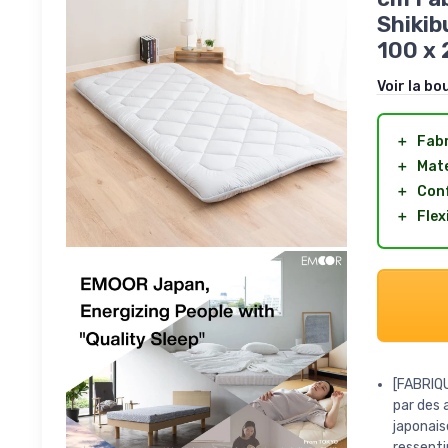
Shikib
100 x 
Voir la bo
＋
Fabr
＋
Mate
＋
Conf
＋
Flex
[FABRIQ
par des 
japonai
ressentir