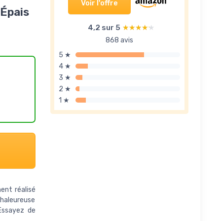
Voir l'offre
-Épais
4,2 sur 5
★★★★★
★★★★★
868 avis
5 ★
4 ★
3 ★
2 ★
1 ★
ent réalisé
 chaleureuse
 Essayez de