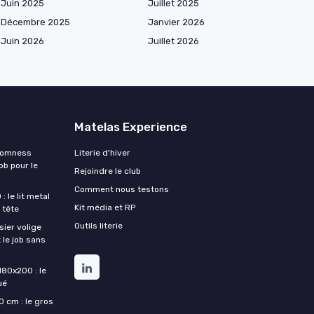
Juin 2025
Juillet 2025
Décembre 2025
Janvier 2026
Juin 2026
Juillet 2026
Matelas Experience
Somness
Literie d'hiver
ob pour le
Rejoindre le club
Comment nous testons
 le lit metal
Kit média et RP
 tête
Outils literie
ier volige
 le job sans
180x200 : le
ué
 cm : le gros