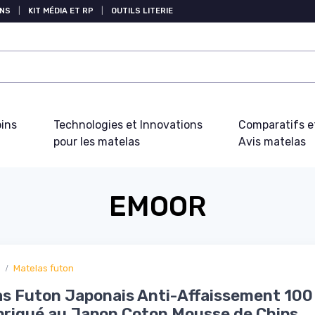
NS
|
KIT MÉDIA ET RP
|
OUTILS LITERIE
oins
Technologies et Innovations
Comparatifs e
pour les matelas
Avis matelas
EMOOR
Matelas futon
s Futon Japonais Anti-Affaissement 100
riqué au Japon Coton Mousse de Chips,