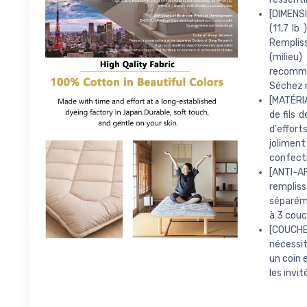
[DIMENSI
(11,7 lb
Rempliss
(milieu
recomman
Séchez ré
[MATÉRI
de fils 
d'effort
jolimen
confecti
[ANTI-A
rempliss
séparéme
à 3 couc
[COUCHE
nécessit
un coin 
les invi