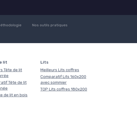
éthodologie
Nos outils pratiques
 lit
Lits
s Tête de lit
Meilleurs Lits coffres
rrée
Comparatif Lits 160x200
tif Tête de lit
avec sommier
nnée
TOP Lits coffres 180x200
e de lit en bois