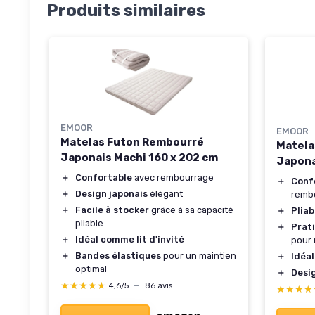
Produits similaires
EMOOR
EMOOR
Matelas Futon Rembourré
Matela
Japonais Machi 160 x 202 cm
Japona
＋
Confortable
avec rembourrage
＋
Conf
＋
Design japonais
élégant
remb
＋
Facile à stocker
grâce à sa capacité
＋
Pliab
pliable
＋
Prat
＋
Idéal comme lit d'invité
pour 
＋
Bandes élastiques
pour un maintien
＋
Idéal
optimal
＋
Desi
★★★★★
★★★★★
4,6/5
—
86 avis
★★★★
★★★★