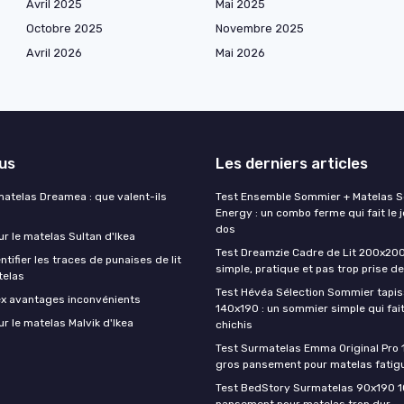
Avril 2025
Mai 2025
Octobre 2025
Novembre 2025
Avril 2026
Mai 2026
lus
Les derniers articles
matelas Dreamea : que valent-ils
Test Ensemble Sommier + Matelas 
Energy : un combo ferme qui fait le j
dos
ur le matelas Sultan d'Ikea
Test Dreamzie Cadre de Lit 200x200 :
ifier les traces de punaises de lit
simple, pratique et pas trop prise de
telas
Test Hévéa Sélection Sommier tapiss
ex avantages inconvénients
140x190 : un sommier simple qui fait
ur le matelas Malvik d'Ikea
chichis
Test Surmatelas Emma Original Pro 
gros pansement pour matelas fatig
Test BedStory Surmatelas 90x190 10