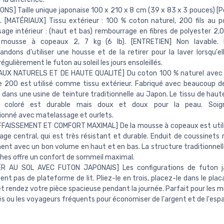
ONS] Taille unique japonaise 100 x 210 x 8 cm (39 x 83 x 3 pouces) [P
 ). [MATÉRIAUX] Tissu extérieur : 100 % coton naturel, 200 fils au p
age intérieur : (haut et bas) rembourrage en fibres de polyester 2,0 
) mousse à copeaux 2, 7 kg (6 lb). [ENTRETIEN] Non lavable.
dons d'utiliser une housse et de la retirer pour la laver lorsqu'ell
gulièrement le futon au soleil les jours ensoleillés.
AUX NATURELS ET DE HAUTE QUALITÉ] Du coton 100 % naturel avec
de 200 est utilisé comme tissu extérieur. Fabriqué avec beaucoup 
s dans une usine de teinture traditionnelle au Japon. Le tissu de haut
t coloré est durable mais doux et doux pour la peau. Soi
onné avec matelassage et ourlets.
FFAISSEMENT ET COMFORT MAXIMAL] De la mousse à copeaux est utili
age central, qui est très résistant et durable. Enduit de coussinets
nt avec un bon volume en haut et en bas. La structure traditionnell
hes offre un confort de sommeil maximal.
R AU SOL AVEC FUTON JAPONAIS] Les configurations de futon j
ent pas de plateforme de lit. Pliez-le en trois, placez-le dans le pla
et rendez votre pièce spacieuse pendant la journée. Parfait pour les m
tés ou les voyageurs fréquents pour économiser de l'argent et de l'esp