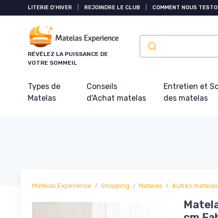
Panneau de gestion des cookies
LITERIE D'HIVER
|
REJOINDRE LE CLUB
|
COMMENT NOUS TESTO
RÉVÉLEZ LA PUISSANCE DE
VOTRE SOMMEIL
Types de
Conseils
Entretien et S
Matelas
d'Achat matelas
des matelas
Matelas Experience
Shopping
Matelas
Autres matelas
Matela
cm Fab