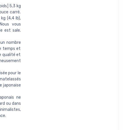
oids] 5,3 kg
ouce carré.
kg (4,4 lb),
 Nous vous
e est sale.
 un nombre
de temps et
e qualité et
gneusement
sée pour le
 matelassés
e japonaise
aponais ne
card ou dans
inimalistes,
ace.