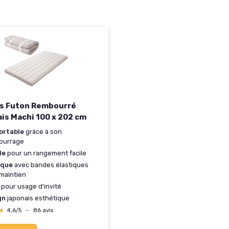
s Futon Rembourré
is Machi 100 x 202 cm
ortable
grâce à son
ourrage
le
pour un rangement facile
ique
avec bandes élastiques
maintien
pour usage d'invité
gn
japonais esthétique
★
★
4,6/5
—
86 avis