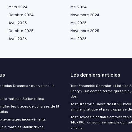
Mars 2024
Mai 2024
Octobre 2024
Novembre 2024
Avril 2025
Mai 2025
Octobre 2025
Novembre 2025
Avril 2026
Mai 2026
lus
Les derniers articles
matelas Dreamea : que valent-ils
Test Ensemble Sommier + Matelas 
Energy : un combo ferme qui fait le j
dos
ur le matelas Sultan d'Ikea
Test Dreamzie Cadre de Lit 200x200 :
ifier les traces de punaises de lit
simple, pratique et pas trop prise de
telas
Test Hévéa Sélection Sommier tapiss
ex avantages inconvénients
140x190 : un sommier simple qui fait
ur le matelas Malvik d'Ikea
chichis