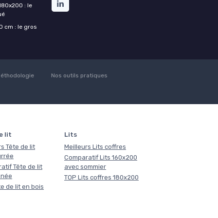
180x200 : le
ué
 cm : le gros
éthodologie
Nos outils pratiques
 lit
Lits
s Tête de lit
Meilleurs Lits coffres
rrée
Comparatif Lits 160x200
tif Tête de lit
avec sommier
nnée
TOP Lits coffres 180x200
e de lit en bois