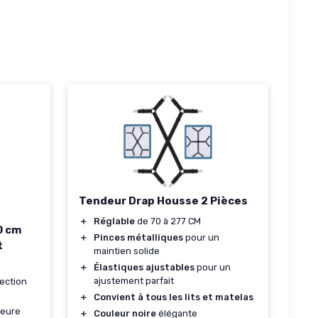
Tendeur Drap Housse 2 Pièces
＋
Réglable
de 70 à 277 CM
0 cm
＋
Pinces métalliques
pour un
t
maintien solide
＋
Élastiques ajustables
pour un
ajustement parfait
ection
＋
Convient à tous les lits et matelas
leure
＋
Couleur noire
élégante