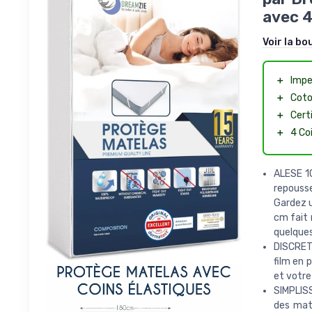
avec 4
Voir la bo
＋
Impe
＋
Coto
＋
Cert
＋
4 Co
ALESE 1
repousser
Gardez u
cm fait 
quelques
DISCRET
film en 
et votre
SIMPLISS
des mat