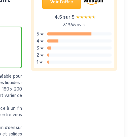
Voir l'offre
4,5 sur 5
★★★★★
★★★★★
31965 avis
5 ★
4 ★
3 ★
2 ★
1 ★
éable pour
s liquides :
. 180 x 200
nt varier de
ce à un fin
 entre vous
 d’oeil sur
et solides