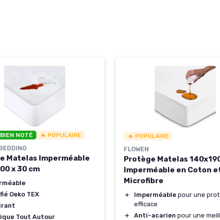
 BIEN NOTÉ
🔥 POPULAIRE
🔥 POPULAIRE
BEDDING
FLOWEN
e Matelas Imperméable
Protège Matelas 140x19
200 x 30 cm
Imperméable en Coton e
Microfibre
rméable
fié Oeko TEX
＋
Imperméable
pour une prot
efficace
irant
＋
Anti-acarien
pour une meil
tique Tout Autour