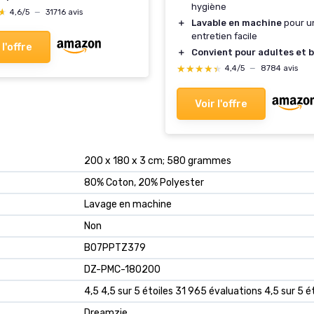
hygiène
★
★
4,6/5
—
31716 avis
＋
Lavable en machine
pour u
entretien facile
 l'offre
＋
Convient pour adultes et 
★★★★★
★★★★★
4,4/5
—
8784 avis
Voir l'offre
‎200 x 180 x 3 cm; 580 grammes
‎80% Coton, 20% Polyester
‎Lavage en machine
‎Non
B07PPTZ379
DZ-PMC-180200
4,5 4,5 sur 5 étoiles 31 965 évaluations 4,5 sur 5 é
Dreamzie