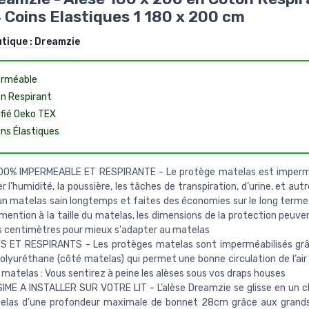
 Coins Elastiques 1 180 x 200 cm
utique :
Dreamzie
rméable
n Respirant
ifié Oeko TEX
ins Élastiques
00% IMPERMEABLE ET RESPIRANTE - Le protège matelas est imperm
 l’humidité, la poussière, les tâches de transpiration, d’urine, et autre
n matelas sain longtemps et faites des économies sur le long terme
mention à la taille du matelas, les dimensions de la protection peuve
 centimètres pour mieux s'adapter au matelas
S ET RESPIRANTS - Les protèges matelas sont imperméabilisés grâ
polyuréthane (côté matelas) qui permet une bonne circulation de l’air
 matelas : Vous sentirez à peine les alèses sous vos draps houses
IME A INSTALLER SUR VOTRE LIT - L’alèse Dreamzie se glisse en un clin
elas d’une profondeur maximale de bonnet 28cm grâce aux grands 