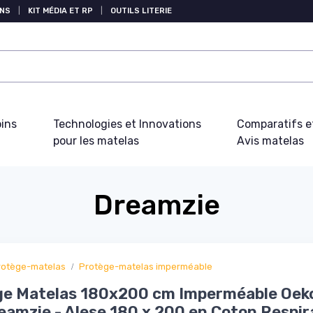
NS
|
KIT MÉDIA ET RP
|
OUTILS LITERIE
oins
Technologies et Innovations
Comparatifs e
pour les matelas
Avis matelas
Dreamzie
rotège-matelas
Protège-matelas imperméable
ge Matelas 180x200 cm Imperméable Oek
eamzie - Alese 180 x 200 en Coton Respir