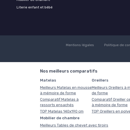
Literie enfant et bébé
Mentions légales
Politique de con
Nos meilleurs comparatifs
Matelas
Oreillers
Meilleurs Matelas en mousse
Meilleurs Oreillers à
à mémoire de forme
de forme
Comparatif Matelas à
Comparatif Oreiller ce
ressorts ensachés
à mémoire de forme
TOP Matelas 140x190 cm
TOP Oreillers en poly
Mobilier de chambre
Meilleurs Tables de chevet avec tiroirs