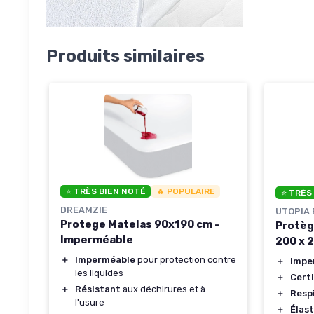
Produits similaires
⭐ TRÈS BIEN NOTÉ
🔥 POPULAIRE
⭐ TRÈS
DREAMZIE
UTOPIA 
Protege Matelas 90x190 cm -
Protèg
Imperméable
200 x 
＋
Imperméable
pour protection contre
＋
Impe
les liquides
＋
Certi
＋
Résistant
aux déchirures et à
＋
Resp
l'usure
＋
Élas