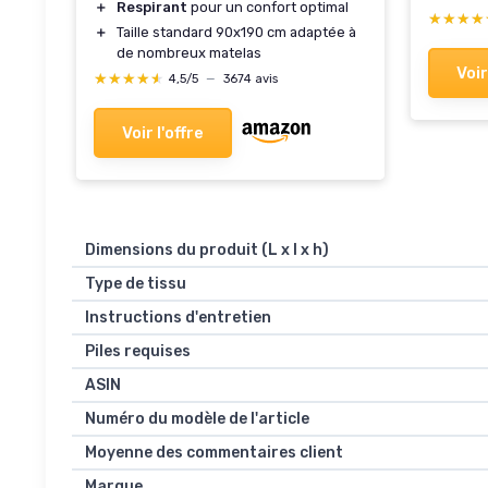
＋
Respirant
pour un confort optimal
★★★★
★★★★
＋
Taille standard 90x190 cm adaptée à
de nombreux matelas
Voir
★★★★★
★★★★★
4,5/5
—
3674 avis
Voir l'offre
Dimensions du produit (L x l x h)
Type de tissu
Instructions d'entretien
Piles requises
ASIN
Numéro du modèle de l'article
Moyenne des commentaires client
Marque