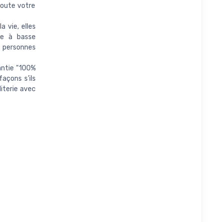
toute votre
 vie, elles
ge à basse
es personnes
antie “100%
açons s’ils
iterie avec