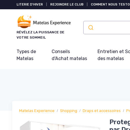
Panneau de gestion des cookies
LITERIE D'HIVER
|
REJOINDRE LE CLUB
|
COMMENT NOUS TESTO
RÉVÉLEZ LA PUISSANCE DE
VOTRE SOMMEIL
Types de
Conseils
Entretien et S
Matelas
d'Achat matelas
des matelas
Matelas Experience
Shopping
Draps et accessoires
P
Prote
par Dr