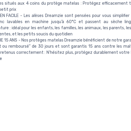
es situés aux 4 coins du protège matelas : Protégez efficacement 
petit prix
N FACILE - Les alèses Dreamzie sont pensées pour vous simplifier la
nc lavables en machine jusqu’à 60°C et passent au sèche lin
ure : idéal pour les enfants, les familles, les animaux, les parents, l
entes, et les petits soucis du quotidien
 15 ANS - Nos protèges matelas Dreamzie bénéficient de notre gar
t ou remboursé” de 30 jours et sont garantis 15 ans contre les malf
retenus correctement : N’hésitez plus, protégez durablement votre l
e