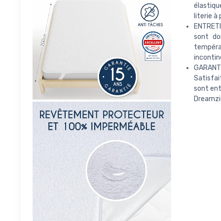
élastiqu
literie à 
ENTRETIE
sont do
températ
incontin
GARANTIE
Satisfai
sont ent
Dreamzi