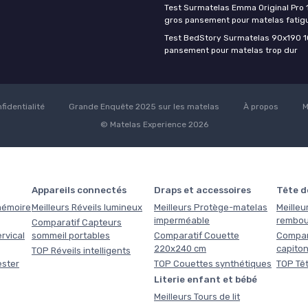
Test Surmatelas Emma Original Pro 
gros pansement pour matelas fatig
Test BedStory Surmatelas 90x190 10
pansement pour matelas trop dur
fidentialité
Grande Enquête 2025 sur les matelas
À propos
M
© Matelas Experience 2026
Appareils connectés
Draps et accessoires
Tête de
 mémoire
Meilleurs Réveils lumineux
Meilleurs Protège-matelas
Meilleur
imperméable
rembou
Comparatif Capteurs
rvical
sommeil portables
Comparatif Couette
Compara
220x240 cm
capito
TOP Réveils intelligents
ester
TOP Couettes synthétiques
TOP Têt
Literie enfant et bébé
Meilleurs Tours de lit