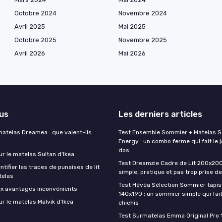
Octobre 2024
Novembre 2024
Avril 2025
Mai 2025
Octobre 2025
Novembre 2025
Avril 2026
Mai 2026
lus
Les derniers articles
matelas Dreamea : que valent-ils
Test Ensemble Sommier + Matelas 
Energy : un combo ferme qui fait le j
dos
ur le matelas Sultan d'Ikea
Test Dreamzie Cadre de Lit 200x200 :
ifier les traces de punaises de lit
simple, pratique et pas trop prise de
telas
Test Hévéa Sélection Sommier tapiss
ex avantages inconvénients
140x190 : un sommier simple qui fait
ur le matelas Malvik d'Ikea
chichis
Test Surmatelas Emma Original Pro 