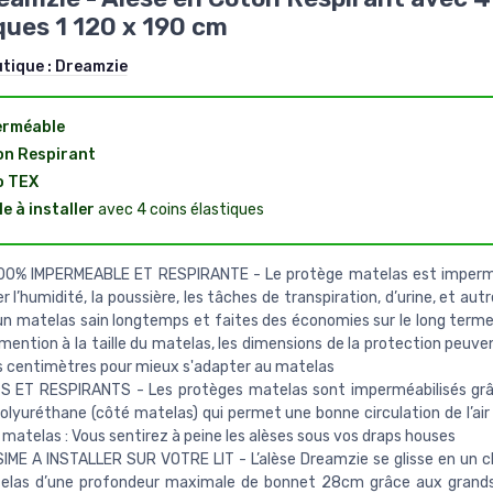
ques 1 120 x 190 cm
utique :
Dreamzie
erméable
n Respirant
o TEX
le à installer
avec 4 coins élastiques
00% IMPERMEABLE ET RESPIRANTE - Le protège matelas est imperm
 l’humidité, la poussière, les tâches de transpiration, d’urine, et autre
n matelas sain longtemps et faites des économies sur le long terme
mention à la taille du matelas, les dimensions de la protection peuve
 centimètres pour mieux s'adapter au matelas
S ET RESPIRANTS - Les protèges matelas sont imperméabilisés grâ
polyuréthane (côté matelas) qui permet une bonne circulation de l’air
 matelas : Vous sentirez à peine les alèses sous vos draps houses
IME A INSTALLER SUR VOTRE LIT - L’alèse Dreamzie se glisse en un clin
elas d’une profondeur maximale de bonnet 28cm grâce aux grands 