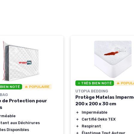
⭐ TRÈS BIEN NOTÉ
🔥 POPUL
 BIEN NOTÉ
🔥 POPULAIRE
UTOPIA BEDDING
BAG
Protège Matelas Imperm
 de Protection pour
200 x 200 x 30 cm
s
＋
Imperméable
rméable
＋
Certifié Oeko TEX
stant aux Déchirures
＋
Respirant
lles Disponibles
＋
Élastique Tout Autour