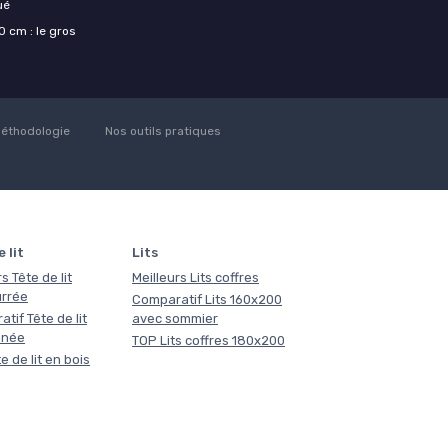
ué
 cm : le gros
éthodologie
Nos outils pratiques
 lit
Lits
s Tête de lit
Meilleurs Lits coffres
rrée
Comparatif Lits 160x200
tif Tête de lit
avec sommier
nnée
TOP Lits coffres 180x200
e de lit en bois