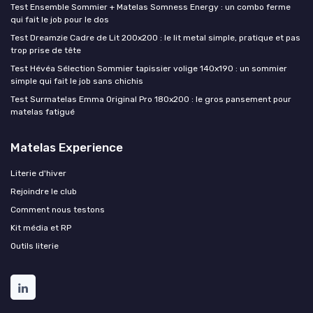
Test Ensemble Sommier + Matelas Somness Energy : un combo ferme
qui fait le job pour le dos
Test Dreamzie Cadre de Lit 200x200 : le lit metal simple, pratique et pas
trop prise de tête
Test Hévéa Sélection Sommier tapissier volige 140x190 : un sommier
simple qui fait le job sans chichis
Test Surmatelas Emma Original Pro 180x200 : le gros pansement pour
matelas fatigué
Matelas Experience
Literie d'hiver
Rejoindre le club
Comment nous testons
Kit média et RP
Outils literie