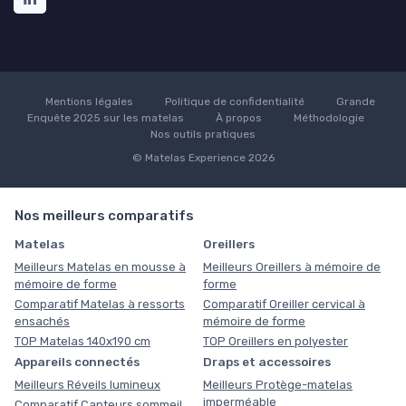
Mentions légales
Politique de confidentialité
Grande
Enquête 2025 sur les matelas
À propos
Méthodologie
Nos outils pratiques
© Matelas Experience 2026
Nos meilleurs comparatifs
Matelas
Oreillers
Meilleurs Matelas en mousse à
Meilleurs Oreillers à mémoire de
mémoire de forme
forme
Comparatif Matelas à ressorts
Comparatif Oreiller cervical à
ensachés
mémoire de forme
TOP Matelas 140x190 cm
TOP Oreillers en polyester
Appareils connectés
Draps et accessoires
Meilleurs Réveils lumineux
Meilleurs Protège-matelas
imperméable
Comparatif Capteurs sommeil