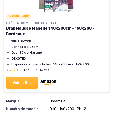
🔥 POPULAIRE
ETÉREA HIMMLISCHE QUALITÄT
Drap Housse Flanelle 140x200cm - 160x200 -
Bordeaux
＋
100% Coton
＋
Bonnet de 25cm
＋
Qualité de Marque
＋
OEKOTEX
＋
Disponible en deux tailles : 140x200cm et 160x200cm
★★★★★
★★★★★
4,3/5
—
1046 avis
Voir l'offre
Marque
‎Dreamzie
Numéro de modèle
‎DHC_160x200_Pk_2