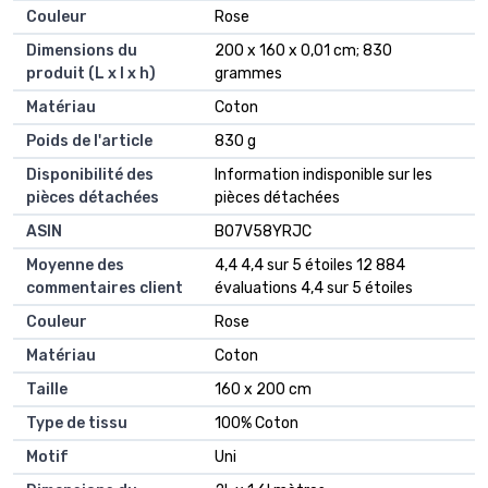
Couleur
‎Rose
Dimensions du
‎200 x 160 x 0,01 cm; 830
produit (L x l x h)
grammes
Matériau
‎Coton
Poids de l'article
‎830 g
Disponibilité des
‎Information indisponible sur les
pièces détachées
pièces détachées
ASIN
B07V58YRJC
Moyenne des
4,4 4,4 sur 5 étoiles 12 884
commentaires client
évaluations 4,4 sur 5 étoiles
Couleur
Rose
Matériau
Coton
Taille
160 x 200 cm
Type de tissu
100% Coton
Motif
Uni