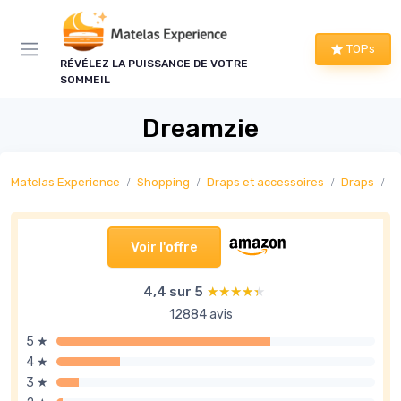
Panneau de gestion des cookies
TOPs
RÉVÉLEZ LA PUISSANCE DE VOTRE
SOMMEIL
Dreamzie
Matelas Experience
Shopping
Draps et accessoires
Draps
D
Voir l'offre
4,4 sur 5
★★★★★
★★★★★
12884 avis
5 ★
4 ★
3 ★