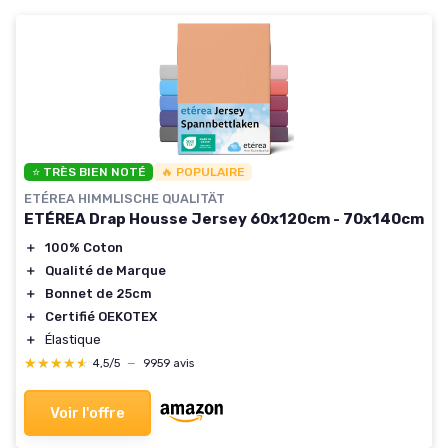
⭐ TRÈS BIEN NOTÉ
🔥 POPULAIRE
ETÉREA HIMMLISCHE QUALITÄT
ETÉREA Drap Housse Jersey 60x120cm - 70x140cm
＋
100% Coton
＋
Qualité de Marque
＋
Bonnet de 25cm
＋
Certifié OEKOTEX
＋
Élastique
★★★★★
★★★★★
4,5/5
—
9959 avis
Voir l'offre