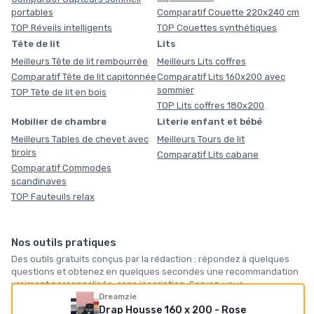
portables
Comparatif Couette 220x240 cm
TOP Réveils intelligents
TOP Couettes synthétiques
Tête de lit
Lits
Meilleurs Tête de lit rembourrée
Meilleurs Lits coffres
Comparatif Tête de lit capitonnée
Comparatif Lits 160x200 avec
sommier
TOP Tête de lit en bois
TOP Lits coffres 180x200
Mobilier de chambre
Literie enfant et bébé
Meilleurs Tables de chevet avec
Meilleurs Tours de lit
tiroirs
Comparatif Lits cabane
Comparatif Commodes
scandinaves
TOP Fauteuils relax
Nos outils pratiques
Des outils gratuits conçus par la rédaction : répondez à quelques
Dreamzie
questions et obtenez en quelques secondes une recommandation
Drap Housse 160 x 200 - Rose
vraiment personnalisée, sans inscription. Servez-vous.
🔥
Voir l'offre