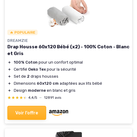
🔥 POPULAIRE
DREAMZIE
Drap Housse 60x120 Bébé (x2) - 100% Coton - Blanc
et Gris
＋
100% Coton
pour un confort optimal
＋
Certifié
Oeko Tex
pour la sécurité
＋
Set de
2
draps housses
＋
Dimensions
60x120 cm
adaptées aux lits bébé
＋
Design
moderne
en blanc et gris
★★★★★
★★★★★
4,4/5
—
12891 avis
Voir l'offre