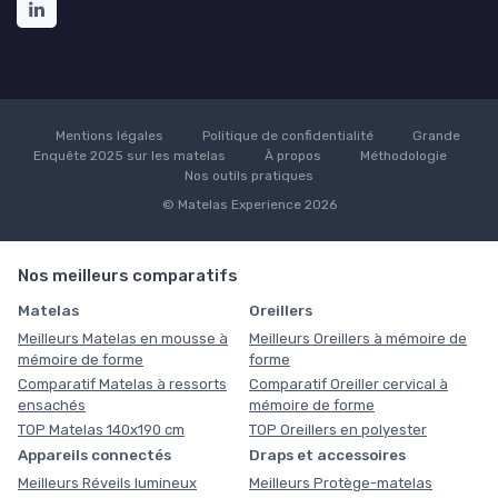
Mentions légales
Politique de confidentialité
Grande
Enquête 2025 sur les matelas
À propos
Méthodologie
Nos outils pratiques
© Matelas Experience 2026
Nos meilleurs comparatifs
Matelas
Oreillers
Meilleurs Matelas en mousse à
Meilleurs Oreillers à mémoire de
mémoire de forme
forme
Comparatif Matelas à ressorts
Comparatif Oreiller cervical à
ensachés
mémoire de forme
TOP Matelas 140x190 cm
TOP Oreillers en polyester
Appareils connectés
Draps et accessoires
Meilleurs Réveils lumineux
Meilleurs Protège-matelas