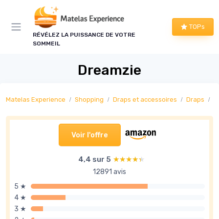
Panneau de gestion des cookies
TOPs
RÉVÉLEZ LA PUISSANCE DE VOTRE
SOMMEIL
Dreamzie
Matelas Experience
Shopping
Draps et accessoires
Draps
D
Voir l'offre
4,4 sur 5
★★★★★
★★★★★
12891 avis
5 ★
4 ★
3 ★