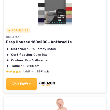
🔥 POPULAIRE
DREAMZIE
Drap Housse 180x200 - Anthracite
＋
Matériau
: 100% Jersey Coton
＋
Certification
: Oeko Tex
＋
Couleur
: Gris Anthracite
＋
Taille
: 180x200 cm
★★★★★
★★★★★
4,4/5
—
12891 avis
Voir l'offre