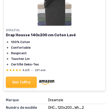
SOULFUL
Drap Housse 140x200 cm Coton Lavé
＋
100% Coton
＋
Confortable
＋
Respirant
＋
Toucher Lin
＋
Certifié Oeko-Tex
★★★★★
★★★★★
4,6/5
—
221 avis
Voir l'offre
Marque
‎Dreamzie
Numéro de modèle
‎DHC_120x200_Wh_2