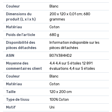
Couleur
‎Blanc
Dimensions du
‎200 x 120 x 0,01 cm; 680
produit (L x l x h)
grammes
Matériau
‎Coton
Poids de l'article
‎680 g
Disponibilité des
‎Information indisponible sur les
pièces détachées
pièces détachées
ASIN
B07V384HD2
Moyenne des
4,4 4,4 sur 5 étoiles 12 891
commentaires client
évaluations 4,4 sur 5 étoiles
Couleur
Blanc
Matériau
Coton
Taille
120 x 200 cm
Type de tissu
100% Coton
Motif
Uni