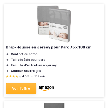
Drap-Housse en Jersey pour Parc 75 x 100 cm
＋
Confort
du coton
＋
Taille idéale
pour parc
＋
Facilité d'entretien
en jersey
＋
Couleur neutre
gris
★★★★★
★★★★★
4,3/5
—
189 avis
Voir l'offre