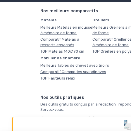
Nos meilleurs comparatifs
Matelas
Oreillers
Meilleurs Matelas en mousse
Meilleurs Oreillers à
à mémoire de forme
de forme
Comparatif Matelas à
Comparatif Oreiller ce
ressorts ensachés
à mémoire de forme
TOP Matelas 140x190 cm
TOP Oreillers en poly
Mobilier de chambre
Meilleurs Tables de chevet avec tiroirs
Comparatif Commodes scandinaves
TOP Fauteuils relax
Nos outils pratiques
Des outils gratuits conçus par la rédaction : ré
Servez-vous.
🛏️
🪶
Quel matelas vous faut-
Quelle taille de coue