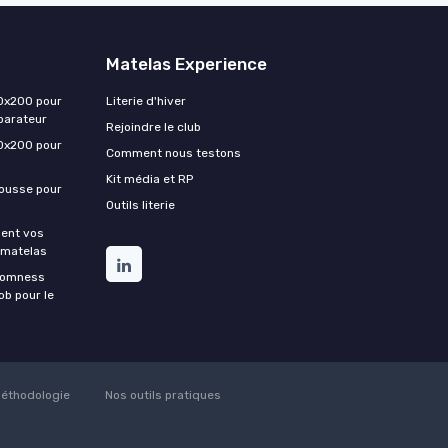
Matelas Experience
0x200 pour
Literie d'hiver
parateur
Rejoindre le club
0x200 pour
Comment nous testons
Kit média et RP
housse pour
Outils literie
ment vos
 matelas
Somness
ob pour le
éthodologie
Nos outils pratiques