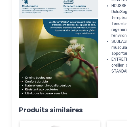
HOUSSE 
DolciSog
températ
Tencel s
régénér
l'enviro
SOULAGE
musculai
apportan
ENTRETIE
oreiller
STANDARD
Produits similaires