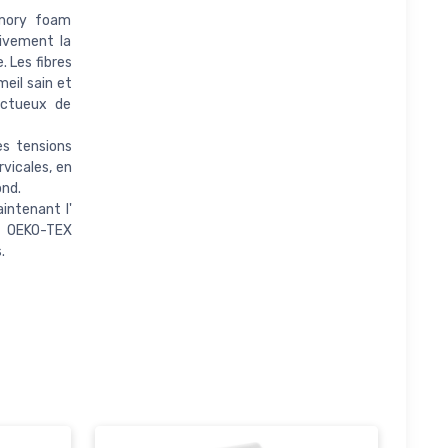
emory foam
tivement la
. Les fibres
meil sain et
pectueux de
s tensions
rvicales, en
ond.
intenant l'
ié OEKO-TEX
.