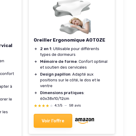
Oreiller Ergonomique AOTOZE
rvical
＋
2 en 1
: Utilisable pour différents
types de dormeurs
ien
＋
Mémoire de forme
: Confort optimal
et soutien des cervicales
confort
＋
Design papillon
: Adapté aux
positions sur le côté, le dos et le
ventre
apter à
＋
Dimensions pratiques
:
60x38x10/12cm
orer le
★★★★★
★★★★★
4,1/5
—
58 avis
r les
Voir l'offre