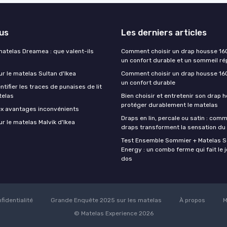
lus
Les derniers articles
matelas Dreamea : que valent-ils
Comment choisir un drap housse 16
un confort durable et un sommeil ré
ur le matelas Sultan d'Ikea
Comment choisir un drap housse 16
un confort durable
ifier les traces de punaises de lit
telas
Bien choisir et entretenir son drap 
protéger durablement le matelas
ex avantages inconvénients
Draps en lin, percale ou satin : com
ur le matelas Malvik d'Ikea
draps transforment la sensation du
Test Ensemble Sommier + Matelas 
Energy : un combo ferme qui fait le j
dos
fidentialité
Grande Enquête 2025 sur les matelas
À propos
M
© Matelas Experience 2026