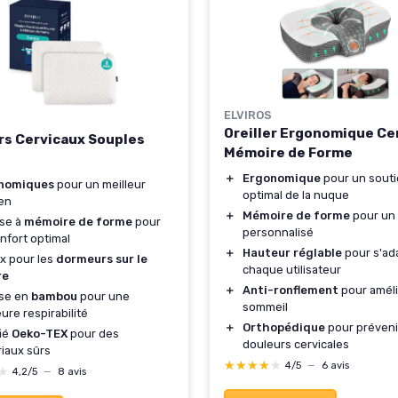
ELVIROS
Oreiller Ergonomique Ce
ers Cervicaux Souples
Mémoire de Forme
＋
Ergonomique
pour un sout
nomiques
pour un meilleur
optimal de la nuque
en
＋
Mémoire de forme
pour un 
se à
mémoire de forme
pour
personnalisé
nfort optimal
＋
Hauteur réglable
pour s'ad
x pour les
dormeurs sur le
chaque utilisateur
re
＋
Anti-ronflement
pour améli
se en
bambou
pour une
sommeil
eure respirabilité
＋
Orthopédique
pour préveni
fié
Oeko-TEX
pour des
douleurs cervicales
iaux sûrs
★★★★★
★★★★★
4/5
—
6 avis
★
★
4,2/5
—
8 avis