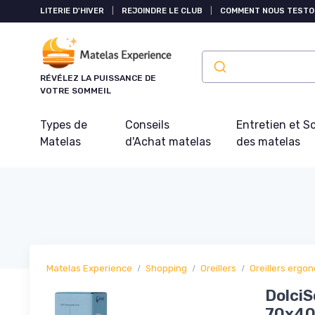
Panneau de gestion des cookies
LITERIE D'HIVER
|
REJOINDRE LE CLUB
|
COMMENT NOUS TESTO
RÉVÉLEZ LA PUISSANCE DE
VOTRE SOMMEIL
Types de
Conseils
Entretien et S
Matelas
d'Achat matelas
des matelas
Matelas Experience
Shopping
Oreillers
Oreillers ergo
DolciS
70x40x