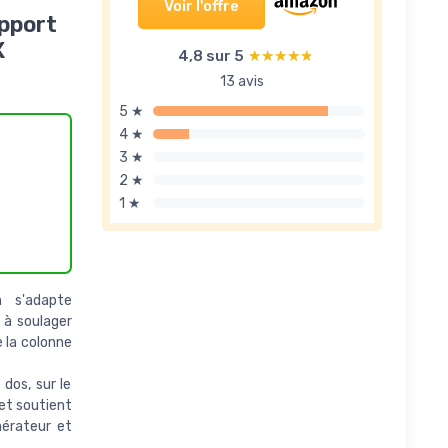
Voir l'offre
upport
X
4,8 sur 5
★★★★★
★★★★★
13 avis
5 ★
4 ★
3 ★
2 ★
1 ★
 s'adapte
 à soulager
e la colonne
dos, sur le
et soutient
nérateur et