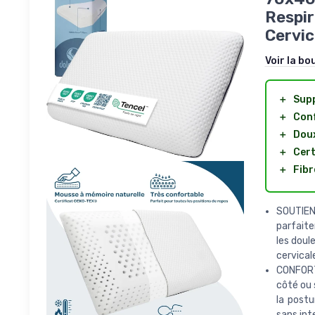
Respir
Cervic
Voir la bo
＋
Supp
＋
Conf
＋
Doux
＋
Cert
＋
Fibr
SOUTIE
parfaite
les doul
cervical
CONFORT
côté ou 
la post
sans int