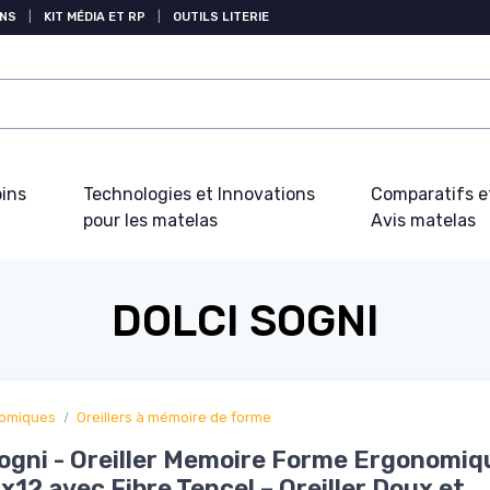
NS
|
KIT MÉDIA ET RP
|
OUTILS LITERIE
oins
Technologies et Innovations
Comparatifs e
pour les matelas
Avis matelas
DOLCI SOGNI
nomiques
Oreillers à mémoire de forme
ogni - Oreiller Memoire Forme Ergonomiq
12 avec Fibre Tencel – Oreiller Doux et