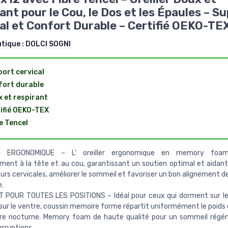
ant pour le Cou, le Dos et les Épaules – S
al et Confort Durable – Certifié OEKO-TE
utique :
DOLCI SOGNI
ort cervical
ort durable
 et respirant
ifié OEKO-TEX
e Tencel
N ERGONOMIQUE – L' oreiller ergonomique en memory foam
ment à la tête et au cou, garantissant un soutien optimal et aidant
eurs cervicales, améliorer le sommeil et favoriser un bon alignement d
e.
 POUR TOUTES LES POSITIONS – Idéal pour ceux qui dorment sur le 
sur le ventre, coussin memoire forme répartit uniformément le poids 
ure nocturne. Memory foam de haute qualité pour un sommeil régé
erruptions.