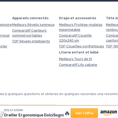
Appareils connectés
Draps et accessoires
Tête de
 mémoire
Meilleurs Réveils lumineux
Meilleurs Protège-matelas
Meilleur
imperméable
rembou
Comparatif Capteurs
rvical
sommeil portables
Comparatif Couette
Compara
220x240 cm
capito
TOP Réveils intelligents
ester
TOP Couettes synthétiques
TOP Têt
Literie enfant et bébé
Meilleurs Tours de lit
Comparatif Lits cabane
pondez à quelques questions et obtenez en quelques secondes une recomma
❄️
DOLCI SOGNI
🔥
Voir l'offre
Oreiller Ergonomique DolciSogni
tte ?
Notre sélection hiver