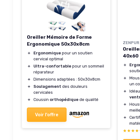
Oreiller Mémoire de Forme
ZENPUR
Ergonomique 50x30x8cm
Oreill
＋
Ergonomique
pour un soutien
40x60
cervical optimal
＋
Ergo
＋
Ultra-confortable
pour un sommeil
souti
réparateur
＋
Mous
＋
Dimensions adaptées : 50x30x8cm
un co
＋
Soulagement
des douleurs
＋
Idéau
cervicales
vent
＋
Coussin
orthopédique
de qualité
＋
Hous
meill
Voir l'offre
＋
Certi
matér
★★★★
★★★★