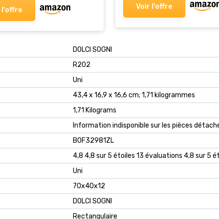
Voir l'offre
 l'offre
‎DOLCI SOGNI
‎R202
‎Uni
‎43,4 x 16,9 x 16,6 cm; 1,71 kilogrammes
‎1,71 Kilograms
‎Information indisponible sur les pièces détach
B0F32981ZL
4,8 4,8 sur 5 étoiles 13 évaluations 4,8 sur 5 é
Uni
70x40x12
DOLCI SOGNI
Rectangulaire