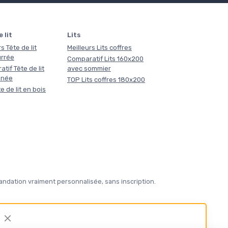
 lit
Lits
s Tête de lit
Meilleurs Lits coffres
rrée
Comparatif Lits 160x200
tif Tête de lit
avec sommier
nnée
TOP Lits coffres 180x200
e de lit en bois
ndation vraiment personnalisée, sans inscription.