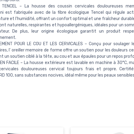
TENCEL – La housse des coussin cervicales douloureuses m
ni est fabriquée avec de la fibre écologique Tencel qui régule ac
ure et l'humidité, offrant un confort optimal et une fraîcheur durable
ont naturelles, respirantes et hypoallergéniques, idéales pour un som
ateur. De plus, leur origine écologique garantit un produit res
nnement.
MENT POUR LE COU ET LES CERVICALES – Conçu pour soulager le
res, l' oreiller memoire de forme offre un soutien pour les douleurs ce
t un soutien ciblé à la tête, au cou et aux épaules pour un repos prof
N FACILE – La housse extérieure est lavable en machine à 30°C, ma
 cervicales douloureuses cervical toujours frais et propre. Certif
 100, sans substances nocives, idéal même pour les peaux sensibles