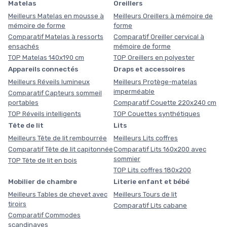
Matelas
Oreillers
Meilleurs Matelas en mousse à
Meilleurs Oreillers à mémoire de
mémoire de forme
forme
Comparatif Matelas à ressorts
Comparatif Oreiller cervical à
ensachés
mémoire de forme
TOP Matelas 140x190 cm
TOP Oreillers en polyester
Appareils connectés
Draps et accessoires
Meilleurs Réveils lumineux
Meilleurs Protège-matelas
imperméable
Comparatif Capteurs sommeil
portables
Comparatif Couette 220x240 cm
TOP Réveils intelligents
TOP Couettes synthétiques
Tête de lit
Lits
Meilleurs Tête de lit rembourrée
Meilleurs Lits coffres
Comparatif Tête de lit capitonnée
Comparatif Lits 160x200 avec
sommier
TOP Tête de lit en bois
TOP Lits coffres 180x200
Mobilier de chambre
Literie enfant et bébé
Meilleurs Tables de chevet avec
Meilleurs Tours de lit
tiroirs
Comparatif Lits cabane
Comparatif Commodes
scandinaves