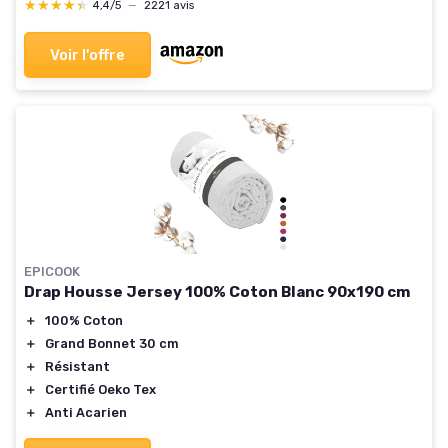
★★★★★
★★★★★
4,4/5
—
2221 avis
Voir l'offre
EPICOOK
Drap Housse Jersey 100% Coton Blanc 90x190 cm
＋
100% Coton
＋
Grand Bonnet 30 cm
＋
Résistant
＋
Certifié Oeko Tex
＋
Anti Acarien