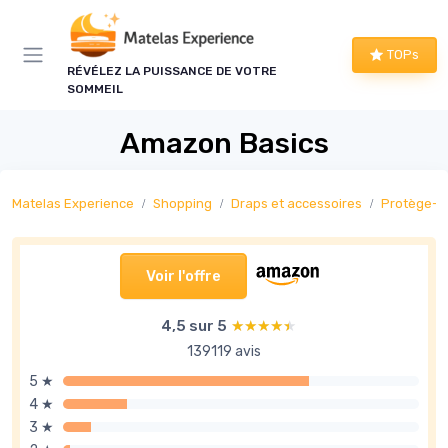
Panneau de gestion des cookies
TOPs
RÉVÉLEZ LA PUISSANCE DE VOTRE
SOMMEIL
Amazon Basics
Matelas Experience
Shopping
Draps et accessoires
Protège-m
Voir l'offre
4,5 sur 5
★★★★★
★★★★★
139119 avis
5 ★
4 ★
3 ★