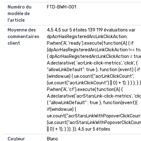
Numéro du
FTD-BWH-001
modèle de
l'article
Moyenne des
4,5 4,5 sur 5 étoiles 139 119 évaluations var
commentaires
dpAcrHasRegisteredArcLinkClickAction;
client
P.when('A', 'ready').execute(function(A) { if
(dpAcrHasRegisteredArcLinkClickAction !== tr
{ dpAcrHasRegisteredArcLinkClickAction = tru
A.declarative( 'acrLink-click-metrics', 'click', {
"allowLinkDefault": true }, function (event) { if
(window.ue) { ue.count("acrLinkClickCount",
(ue.count("acrLinkClickCount") || 0) + 1); } } ); } }
P.when('A', 'cf').execute(function(A) {
A.declarative('acrStarsLink-click-metrics', 'clic
{ "allowLinkDefault" : true }, function(event){
if(window.ue) {
ue.count("acrStarsLinkWithPopoverClickCount
(ue.count("acrStarsLinkWithPopoverClickCoun
|| 0) + 1); } }); }); 4,5 sur 5 étoiles
Couleur
Blanc