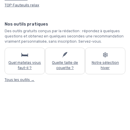
TOP Fauteuils relax
Nos outils pratiques
Des outils gratuits conçus par la rédaction : répondez à quelques
questions et obtenez en quelques secondes une recommandation
vraiment personnalisée, sans inscription. Servez-vous.
🛏️
🪶
❄️
Quel matelas vous
Quelle taille de
Notre sélection
faut-il ?
couette ?
hiver
Tous les outils →