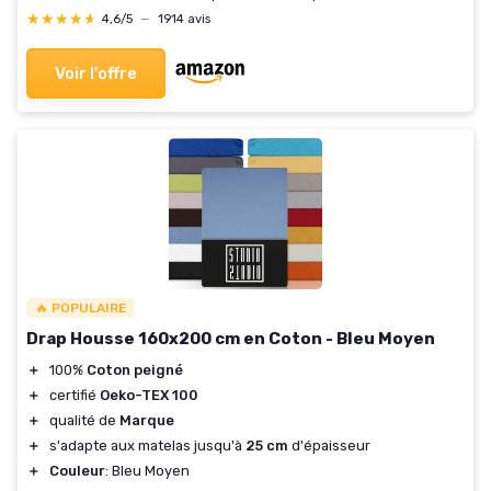
★★★★★
★★★★★
4,6/5
—
1914 avis
Voir l'offre
🔥 POPULAIRE
Drap Housse 160x200 cm en Coton - Bleu Moyen
＋
100%
Coton peigné
＋
certifié
Oeko-TEX 100
＋
qualité de
Marque
＋
s'adapte aux matelas jusqu'à
25 cm
d'épaisseur
＋
Couleur
: Bleu Moyen