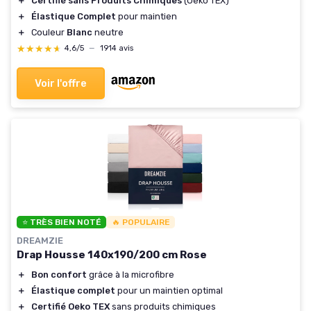
＋
Certifié sans Produits Chimiques
(Oeko TEX)
＋
Élastique Complet
pour maintien
＋
Couleur
Blanc
neutre
★★★★★
★★★★★
4,6/5
—
1914 avis
Voir l'offre
⭐ TRÈS BIEN NOTÉ
🔥 POPULAIRE
DREAMZIE
Drap Housse 140x190/200 cm Rose
＋
Bon confort
grâce à la microfibre
＋
Élastique complet
pour un maintien optimal
＋
Certifié Oeko TEX
sans produits chimiques