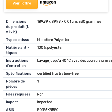
Voir l'offre
Dimensions
‎189,99 x 89,99 x 0,01 cm; 330 grammes
du produit (L
x l x h)
Type de tissu
‎Microfibre Polyester
Matière anti-
‎100 % polyester
tiques
Instructions
‎Lavage jusqu'à 40 °C avec des couleurs similai
d'entretien
Spécifications
‎certified frustration-free
Nombre de
‎1
pièces
Piles requises
‎Non
Import
‎Imported
ASIN
B01E6XBBE0