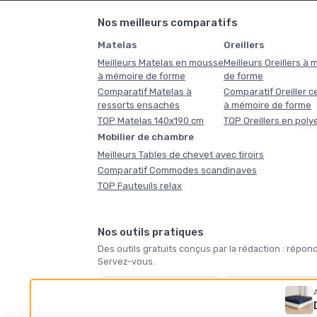
Nos meilleurs comparatifs
Matelas
Oreillers
Meilleurs Matelas en mousse
Meilleurs Oreillers à
à mémoire de forme
de forme
Comparatif Matelas à
Comparatif Oreiller ce
ressorts ensachés
à mémoire de forme
TOP Matelas 140x190 cm
TOP Oreillers en poly
Mobilier de chambre
Meilleurs Tables de chevet avec tiroirs
Comparatif Commodes scandinaves
TOP Fauteuils relax
Nos outils pratiques
Des outils gratuits conçus par la rédaction : ré
Servez-vous.
🛏️
🪶
Quel matelas vous faut-
Quelle taille de coue