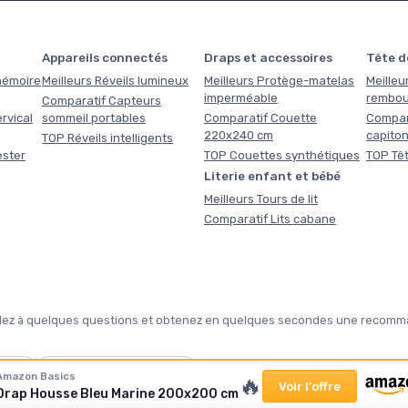
Appareils connectés
Draps et accessoires
Tête de
 mémoire
Meilleurs Réveils lumineux
Meilleurs Protège-matelas
Meilleur
imperméable
rembou
Comparatif Capteurs
rvical
sommeil portables
Comparatif Couette
Compara
220x240 cm
capito
TOP Réveils intelligents
ester
TOP Couettes synthétiques
TOP Têt
Literie enfant et bébé
Meilleurs Tours de lit
Comparatif Lits cabane
pondez à quelques questions et obtenez en quelques secondes une recomma
❄️
Amazon Basics
🔥
Voir l'offre
Drap Housse Bleu Marine 200x200 cm
tte ?
Notre sélection hiver