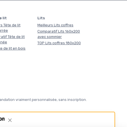
 lit
Lits
s Tête de lit
Meilleurs Lits coffres
rrée
Comparatif Lits 160x200
tif Tête de lit
avec sommier
nnée
TOP Lits coffres 180x200
e de lit en bois
ndation vraiment personnalisée, sans inscription.