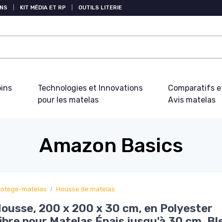
NS
|
KIT MÉDIA ET RP
|
OUTILS LITERIE
oins
Technologies et Innovations
Comparatifs e
pour les matelas
Avis matelas
Amazon Basics
rotège-matelas
Housse de matelas
ousse, 200 x 200 x 30 cm, en Polyester
ibre pour Matelas Épais jusqu'à 30 cm, Bl