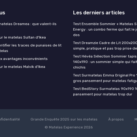
lus
Les derniers articles
matelas Dreamea : que valent-ils
Test Ensemble Sommier + Matelas 
Energy : un combo ferme qui fait le j
dos
ur le matelas Sultan d'Ikea
Test Dreamzie Cadre de Lit 200x200 :
ifier les traces de punaises de lit
simple, pratique et pas trop prise de
telas
Test Hévéa Sélection Sommier tapiss
ex avantages inconvénients
140x190 : un sommier simple qui fait
ur le matelas Malvik d'Ikea
chichis
Test Surmatelas Emma Original Pro 
gros pansement pour matelas fatig
Test BedStory Surmatelas 90x190 10
pansement pour matelas trop dur
fidentialité
Grande Enquête 2025 sur les matelas
À propos
M
© Matelas Experience 2026