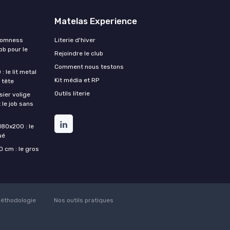
Matelas Experience
Somness
Literie d'hiver
ob pour le
Rejoindre le club
Comment nous testons
 le lit metal
Kit média et RP
 tête
Outils literie
ier volige
 le job sans
180x200 : le
ué
 cm : le gros
éthodologie
Nos outils pratiques