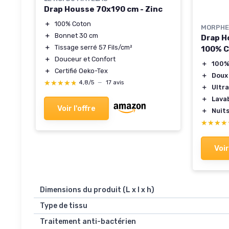
Drap Housse 70x190 cm - Zinc
＋
100% Coton
MORPHE
＋
Bonnet 30 cm
Drap H
＋
Tissage serré 57 Fils/cm²
100% C
＋
Douceur et Confort
＋
100%
＋
Certifié Oeko-Tex
＋
Doux
★★★★★
★★★★★
4,8/5
—
17 avis
＋
Ultra
＋
Lava
Voir l'offre
＋
Nuit
★★★★
★★★★
Voir
Dimensions du produit (L x l x h)
Type de tissu
Traitement anti-bactérien