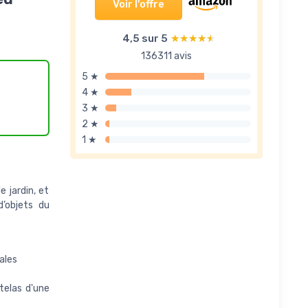
Voir l'offre
4,5 sur 5
★★★★★
★★★★★
136311 avis
5 ★
4 ★
3 ★
2 ★
1 ★
 jardin, et
d’objets du
ales
telas d'une