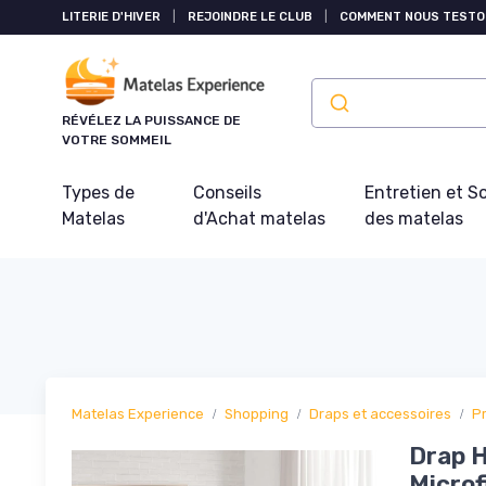
Panneau de gestion des cookies
LITERIE D'HIVER
|
REJOINDRE LE CLUB
|
COMMENT NOUS TESTO
RÉVÉLEZ LA PUISSANCE DE
VOTRE SOMMEIL
Types de
Conseils
Entretien et S
Matelas
d'Achat matelas
des matelas
Matelas Experience
Shopping
Draps et accessoires
P
Drap H
Microf