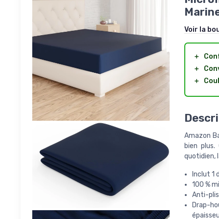
Marine
Voir la bo
＋
Con
＋
Con
＋
Cou
Descri
Amazon Bas
bien plus.
quotidien, 
Inclut 1
100 % mi
Anti-pli
Drap-ho
épaisseu