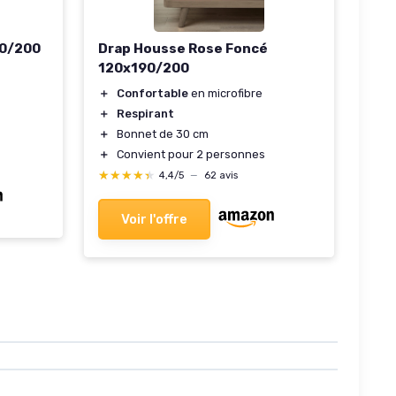
90/200
Drap Housse Rose Foncé
120x190/200
＋
Confortable
en microfibre
＋
Respirant
＋
Bonnet de 30 cm
＋
Convient pour 2 personnes
★★★★★
★★★★★
4,4/5
—
62 avis
Voir l'offre