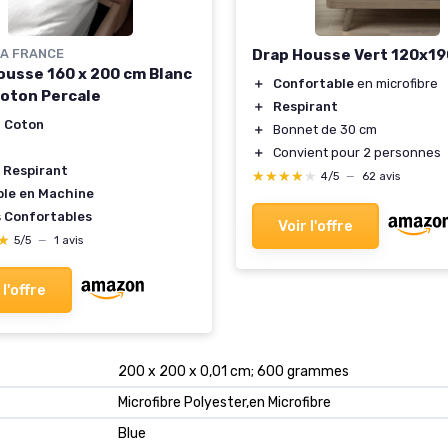
A FRANCE
Drap Housse Vert 120x1
ousse 160 x 200 cm Blanc
＋
Confortable
en microfibre
oton Percale
＋
Respirant
 Coton
＋
Bonnet de 30 cm
＋
Convient pour 2 personnes
 Respirant
★★★★★
★★★★★
4/5
—
62 avis
ble en Machine
s Confortables
Voir l'offre
★
★
5/5
—
1 avis
 l'offre
‎200 x 200 x 0,01 cm; 600 grammes
‎Microfibre Polyester,en Microfibre
‎Blue