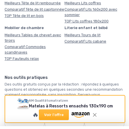
Meilleurs Tête de lit rembourrée
Meilleurs Lits coffres
Comparatif Tête de lit capitonnée
Comparatif Lits 160x200 avec
sommier
TOP Tête de lit en bois
TOP Lits coffres 180x200
Mobilier de chambre
Literie enfant et bébé
Meilleurs Tables de chevet avec
Meilleurs Tours de lit
tiroirs
Comparatif Lits cabane
Comparatif Commodes
scandinaves
TOP Fauteuils relax
Nos outils pratiques
Des outils gratuits conçus par la rédaction : répondez à quelques
questions et obtenez en quelques secondes une recommandation
vraiment personnalisée, sans inscription. Servez-vous.
AM Qualitätsmatratzen
Matelas à Ressorts ensachés 130x190 cm
🛏️
🪶
❄️
🔥
Voir l'offre
Quel matelas vous
Quelle taille de
Notre sélection
faut-il ?
couette ?
hiver