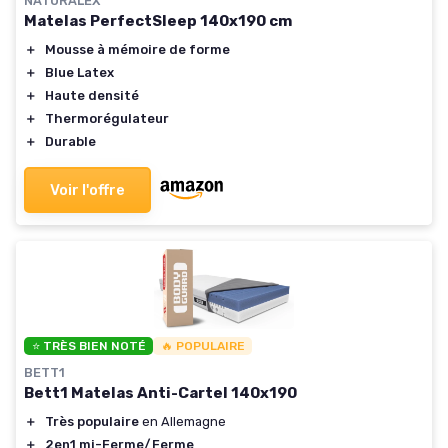
NATURALEX
Matelas PerfectSleep 140x190 cm
＋
Mousse à mémoire de forme
＋
Blue Latex
＋
Haute densité
＋
Thermorégulateur
＋
Durable
Voir l'offre
⭐ TRÈS BIEN NOTÉ
🔥 POPULAIRE
BETT1
Bett1 Matelas Anti-Cartel 140x190
＋
Très populaire
en Allemagne
＋
2en1 mi-Ferme/Ferme