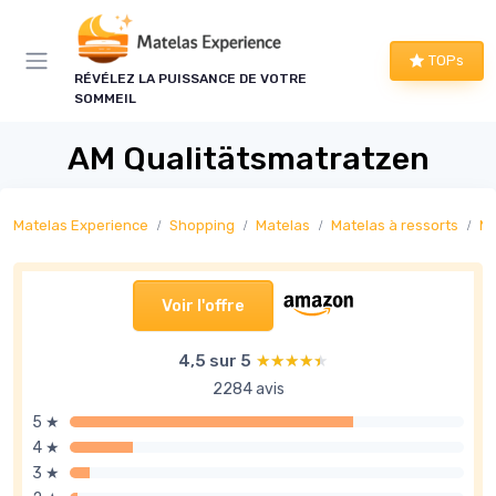
Panneau de gestion des cookies
TOPs
RÉVÉLEZ LA PUISSANCE DE VOTRE
SOMMEIL
AM Qualitätsmatratzen
Matelas Experience
Shopping
Matelas
Matelas à ressorts
Ma
Voir l'offre
4,5 sur 5
★★★★★
★★★★★
2284 avis
5 ★
4 ★
3 ★