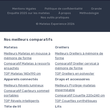
Mentions légales
Politique de confidentialité
Grande
Enquête 2025 sur les matelas
À propos
Méthodologie
Nos outils pratiques
© Matelas Experience 2026
Nos meilleurs comparatifs
Matelas
Oreillers
Meilleurs Matelas en mousse à
Meilleurs Oreillers à mémoire de
mémoire de forme
forme
Comparatif Matelas à ressorts
Comparatif Oreiller cervical à
ensachés
mémoire de forme
TOP Matelas 140x190 cm
TOP Oreillers en polyester
Appareils connectés
Draps et accessoires
Meilleurs Réveils lumineux
Meilleurs Protège-matelas
imperméable
Comparatif Capteurs sommeil
portables
Comparatif Couette 220x240 cm
TOP Réveils intelligents
TOP Couettes synthétiques
Tête de lit
Lits