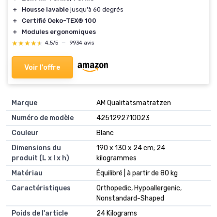
＋
Housse lavable
jusqu'à 60 degrés
＋
Certifié Oeko-TEX® 100
＋
Modules ergonomiques
★★★★★
★★★★★
4,5/5
—
9934 avis
Voir l'offre
Marque
‎AM Qualitätsmatratzen
Numéro de modèle
‎4251292710023
Couleur
‎Blanc
Dimensions du
‎190 x 130 x 24 cm; 24
produit (L x l x h)
kilogrammes
Matériau
‎Équilibré | à partir de 80 kg
Caractéristiques
‎Orthopedic, Hypoallergenic,
Nonstandard-Shaped
Poids de l'article
‎24 Kilograms