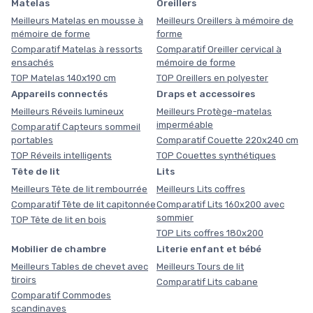
Matelas
Oreillers
Meilleurs Matelas en mousse à
Meilleurs Oreillers à mémoire de
mémoire de forme
forme
Comparatif Matelas à ressorts
Comparatif Oreiller cervical à
ensachés
mémoire de forme
TOP Matelas 140x190 cm
TOP Oreillers en polyester
Appareils connectés
Draps et accessoires
Meilleurs Réveils lumineux
Meilleurs Protège-matelas
imperméable
Comparatif Capteurs sommeil
portables
Comparatif Couette 220x240 cm
TOP Réveils intelligents
TOP Couettes synthétiques
Tête de lit
Lits
Meilleurs Tête de lit rembourrée
Meilleurs Lits coffres
Comparatif Tête de lit capitonnée
Comparatif Lits 160x200 avec
sommier
TOP Tête de lit en bois
TOP Lits coffres 180x200
Mobilier de chambre
Literie enfant et bébé
Meilleurs Tables de chevet avec
Meilleurs Tours de lit
tiroirs
Comparatif Lits cabane
Comparatif Commodes
scandinaves