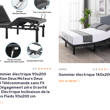
4.9
☆☆☆☆☆
★★★★★
SMAX
3.4
☆☆☆☆
★★★★
mmier électrique 90x200
Sommier électrique 140x20
tion Deux Moteurs Deux
Voir le détail
B Télécommande sans Fil
 Dégagement zéro Gravité
 Electrique Inclinaison de la
des Pieds 90x200 cm
l