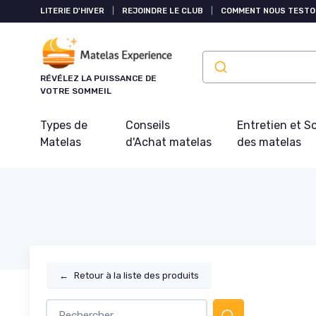
Panneau de gestion des cookies
LITERIE D'HIVER
|
REJOINDRE LE CLUB
|
COMMENT NOUS TESTO
RÉVÉLEZ LA PUISSANCE DE
VOTRE SOMMEIL
Types de
Conseils
Entretien et S
Matelas
d'Achat matelas
des matelas
←
Retour à la liste des produits