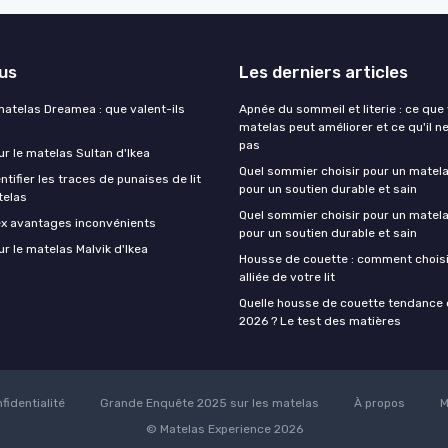
lus
Les derniers articles
matelas Dreamea : que valent-ils
Apnée du sommeil et literie : ce que
matelas peut améliorer et ce qu'il n
pas
ur le matelas Sultan d'Ikea
Quel sommier choisir pour un matela
ifier les traces de punaises de lit
pour un soutien durable et sain
telas
Quel sommier choisir pour un matela
ex avantages inconvénients
pour un soutien durable et sain
ur le matelas Malvik d'Ikea
Housse de couette : comment choisir
alliée de votre lit
Quelle housse de couette tendance 
2026 ? Le test des matières
fidentialité
Grande Enquête 2025 sur les matelas
À propos
M
© Matelas Experience 2026