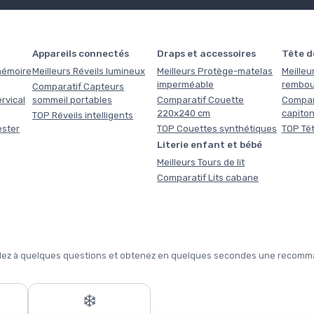
Appareils connectés
Draps et accessoires
Tête de
 mémoire
Meilleurs Réveils lumineux
Meilleurs Protège-matelas
Meilleur
imperméable
rembou
Comparatif Capteurs
rvical
sommeil portables
Comparatif Couette
Compara
220x240 cm
capito
TOP Réveils intelligents
ester
TOP Couettes synthétiques
TOP Têt
Literie enfant et bébé
Meilleurs Tours de lit
Comparatif Lits cabane
pondez à quelques questions et obtenez en quelques secondes une recomma
❄️