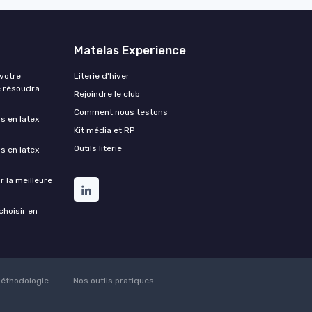
Matelas Experience
 votre
Literie d'hiver
e résoudra
Rejoindre le club
Comment nous testons
s en latex
Kit média et RP
Outils literie
s en latex
 la meilleure
choisir en
éthodologie
Nos outils pratiques