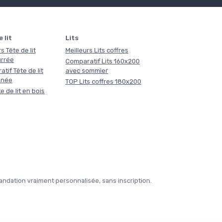
 lit
Lits
s Tête de lit
Meilleurs Lits coffres
rrée
Comparatif Lits 160x200
tif Tête de lit
avec sommier
nnée
TOP Lits coffres 180x200
e de lit en bois
ndation vraiment personnalisée, sans inscription.