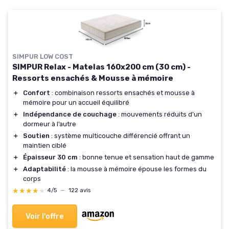
SIMPUR LOW COST
SIMPUR Relax - Matelas 160x200 cm (30 cm) -
Ressorts ensachés & Mousse à mémoire
＋
Confort
: combinaison ressorts ensachés et mousse à
mémoire pour un accueil équilibré
＋
Indépendance de couchage
: mouvements réduits d’un
dormeur à l’autre
＋
Soutien
: système multicouche différencié offrant un
maintien ciblé
＋
Épaisseur 30 cm
: bonne tenue et sensation haut de gamme
＋
Adaptabilité
: la mousse à mémoire épouse les formes du
corps
★★★★★
★★★★★
4/5
—
122 avis
Voir l'offre