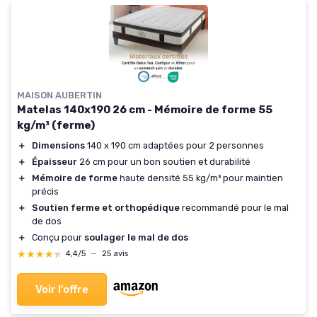
MAISON AUBERTIN
Matelas 140x190 26 cm - Mémoire de forme 55
kg/m³ (ferme)
＋
Dimensions
140 x 190 cm adaptées pour 2 personnes
＋
Épaisseur
26 cm pour un bon soutien et durabilité
＋
Mémoire de forme
haute densité 55 kg/m³ pour maintien
précis
＋
Soutien ferme et orthopédique
recommandé pour le mal
de dos
＋
Conçu pour
soulager le mal de dos
★★★★★
★★★★★
4,4/5
—
25 avis
Voir l'offre