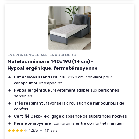
EVERGREENWEB MATERASSI BEDS
Matelas mémoire 140x190 (14 cm) -
Hypoallergénique, fermeté moyenne
＋
Dimensions standard
: 140 x 190 cm, convient pour
canapé‑lit ou lit d'appoint
＋
Hypoallergénique
: revêtement adapté aux personnes
sensibles
＋
Très respirant
: favorise la circulation de l'air pour plus de
confort
＋
Certifié Oeko‑Tex
: gage d'absence de substances nocives
＋
Fermeté moyenne
: compromis entre confort et maintien
★★★★★
★★★★★
4,2/5
—
131 avis