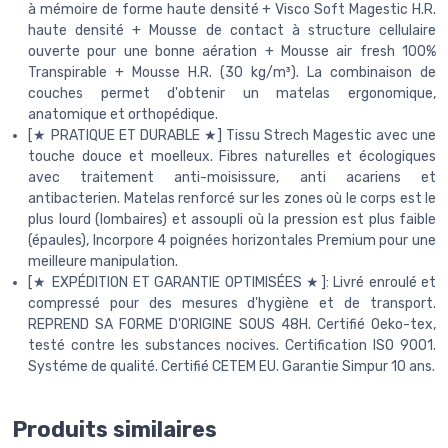
à mémoire de forme haute densité + Visco Soft Magestic H.R.
haute densité + Mousse de contact à structure cellulaire
ouverte pour une bonne aération + Mousse air fresh 100%
Transpirable + Mousse H.R. (30 kg/m³). La combinaison de
couches permet d'obtenir un matelas ergonomique,
anatomique et orthopédique.
[★ PRATIQUE ET DURABLE ★] Tissu Strech Magestic avec une
touche douce et moelleux. Fibres naturelles et écologiques
avec traitement anti-moisissure, anti acariens et
antibacterien. Matelas renforcé sur les zones où le corps est le
plus lourd (lombaires) et assoupli où la pression est plus faible
(épaules), Incorpore 4 poignées horizontales Premium pour une
meilleure manipulation.
[★ EXPÉDITION ET GARANTIE OPTIMISÉES ★]: Livré enroulé et
compressé pour des mesures d'hygiène et de transport.
REPREND SA FORME D'ORIGINE SOUS 48H. Certifié Oeko-tex,
testé contre les substances nocives. Certification ISO 9001.
Systéme de qualité. Certifié CETEM EU. Garantie Simpur 10 ans.
Produits similaires