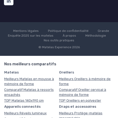
Mentions légales
Politique de confidentialité
Grande
Enquête 2025 sur les matelas
À propos
Méthodologie
Nos outils pratiques
© Matelas Experience 2026
Nos meilleurs comparatifs
Matelas
Oreillers
Meilleurs Matelas en mousse à
Meilleurs Oreillers à mémoire de
mémoire de forme
forme
Comparatif Matelas à ressorts
Comparatif Oreiller cervical à
ensachés
mémoire de forme
TOP Matelas 140x190 cm
TOP Oreillers en polyester
Appareils connectés
Draps et accessoires
Meilleurs Réveils lumineux
Meilleurs Protège-matelas