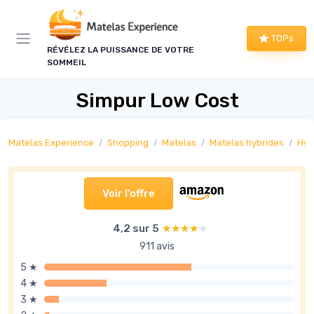
Panneau de gestion des cookies
TOPs
RÉVÉLEZ LA PUISSANCE DE VOTRE
SOMMEIL
Simpur Low Cost
Matelas Experience
Shopping
Matelas
Matelas hybrides
Hyb
Voir l'offre
4,2 sur 5
★★★★★
★★★★★
911 avis
5 ★
4 ★
3 ★