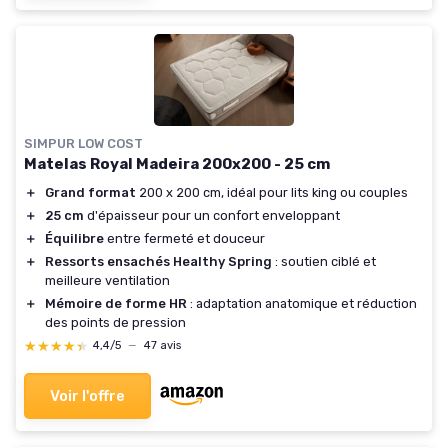
SIMPUR LOW COST
Matelas Royal Madeira 200x200 - 25 cm
＋
Grand format
200 x 200 cm, idéal pour lits king ou couples
＋
25 cm
d'épaisseur pour un confort enveloppant
＋
Équilibre
entre fermeté et douceur
＋
Ressorts ensachés Healthy Spring
: soutien ciblé et
meilleure ventilation
＋
Mémoire de forme HR
: adaptation anatomique et réduction
des points de pression
★★★★★
★★★★★
4,4/5
—
47 avis
Voir l'offre