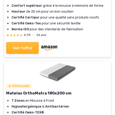
＋
Confort supérieur
grâce à la mousse à mémoire de forme
＋
Hauteur
de 25 cm pour un bon soutien
＋
Certifié Certipur
pour une qualité sans produits nocifs
＋
Certifié Oeko-Tex
pour une sécurité textile
＋
Norme ISO
pour des standards de fabrication
★★★★★
★★★★★
4,7/5
—
26 avis
Voir l'offre
🔥 POPULAIRE
Matelas OrthoMatra 180x200 cm
＋
7 Zones
en Mousse à Froid
＋
Hypoallergénique
&
Antibactérien
＋
Certifié Oeko-TEX®