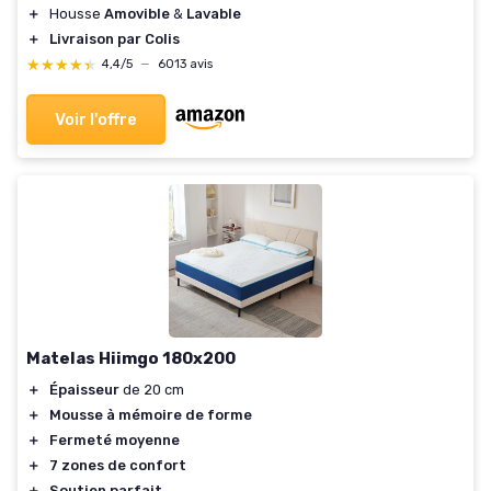
＋
Housse
Amovible
&
Lavable
＋
Livraison par Colis
★★★★★
★★★★★
4,4/5
—
6013 avis
Voir l'offre
Matelas Hiimgo 180x200
＋
Épaisseur
de 20 cm
＋
Mousse à mémoire de forme
＋
Fermeté moyenne
＋
7 zones de confort
＋
Soutien parfait