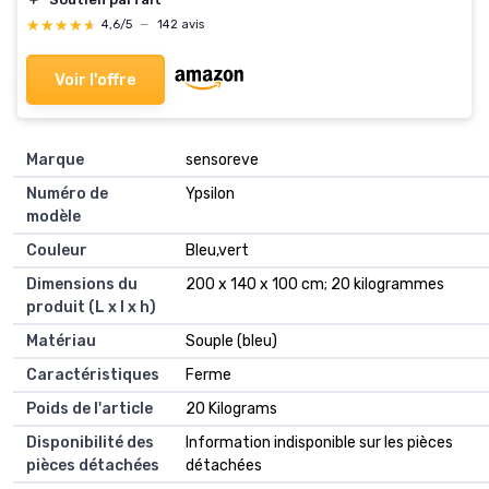
★★★★★
★★★★★
4,6/5
—
142 avis
Voir l'offre
Marque
‎sensoreve
Numéro de
‎Ypsilon
modèle
Couleur
‎Bleu,vert
Dimensions du
‎200 x 140 x 100 cm; 20 kilogrammes
produit (L x l x h)
Matériau
‎Souple (bleu)
Caractéristiques
‎Ferme
Poids de l'article
‎20 Kilograms
Disponibilité des
‎Information indisponible sur les pièces
pièces détachées
détachées