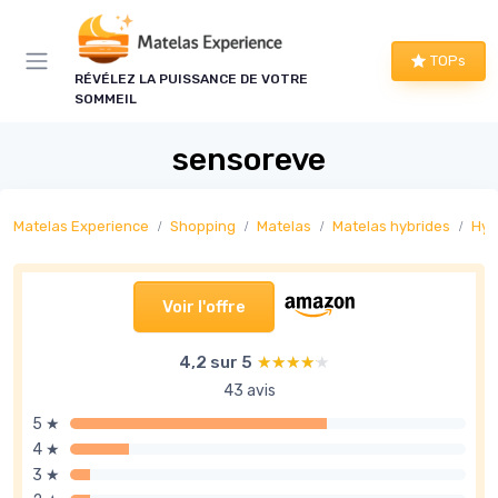
Panneau de gestion des cookies
TOPs
RÉVÉLEZ LA PUISSANCE DE VOTRE
SOMMEIL
sensoreve
Matelas Experience
Shopping
Matelas
Matelas hybrides
Hyb
Voir l'offre
4,2 sur 5
★★★★★
★★★★★
43 avis
5 ★
4 ★
3 ★