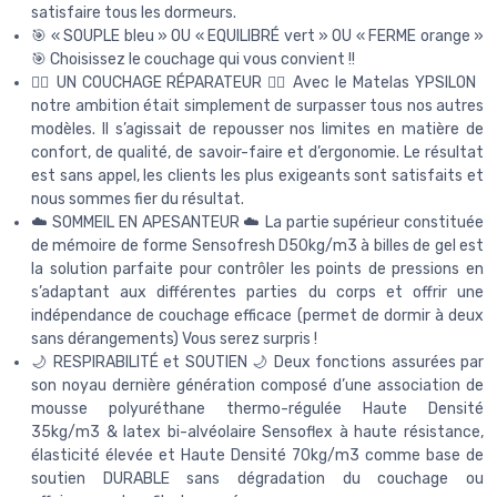
satisfaire tous les dormeurs.
🎯 « SOUPLE bleu » OU « EQUILIBRÉ vert » OU « FERME orange »
🎯 Choisissez le couchage qui vous convient !!
💆‍♂️ UN COUCHAGE RÉPARATEUR 💆‍♀️ Avec le Matelas YPSILON
notre ambition était simplement de surpasser tous nos autres
modèles. Il s’agissait de repousser nos limites en matière de
confort, de qualité, de savoir-faire et d’ergonomie. Le résultat
est sans appel, les clients les plus exigeants sont satisfaits et
nous sommes fier du résultat.
☁️ SOMMEIL EN APESANTEUR ☁️ La partie supérieur constituée
de mémoire de forme Sensofresh D50kg/m3 à billes de gel est
la solution parfaite pour contrôler les points de pressions en
s’adaptant aux différentes parties du corps et offrir une
indépendance de couchage efficace (permet de dormir à deux
sans dérangements) Vous serez surpris !
🌙 RESPIRABILITÉ et SOUTIEN 🌙 Deux fonctions assurées par
son noyau dernière génération composé d’une association de
mousse polyuréthane thermo-régulée Haute Densité
35kg/m3 & latex bi-alvéolaire Sensoflex à haute résistance,
élasticité élevée et Haute Densité 70kg/m3 comme base de
soutien DURABLE sans dégradation du couchage ou