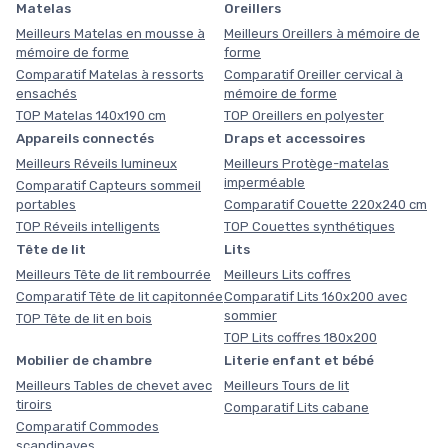
Matelas
Oreillers
Meilleurs Matelas en mousse à
Meilleurs Oreillers à mémoire de
mémoire de forme
forme
Comparatif Matelas à ressorts
Comparatif Oreiller cervical à
ensachés
mémoire de forme
TOP Matelas 140x190 cm
TOP Oreillers en polyester
Appareils connectés
Draps et accessoires
Meilleurs Réveils lumineux
Meilleurs Protège-matelas
imperméable
Comparatif Capteurs sommeil
portables
Comparatif Couette 220x240 cm
TOP Réveils intelligents
TOP Couettes synthétiques
Tête de lit
Lits
Meilleurs Tête de lit rembourrée
Meilleurs Lits coffres
Comparatif Tête de lit capitonnée
Comparatif Lits 160x200 avec
sommier
TOP Tête de lit en bois
TOP Lits coffres 180x200
Mobilier de chambre
Literie enfant et bébé
Meilleurs Tables de chevet avec
Meilleurs Tours de lit
tiroirs
Comparatif Lits cabane
Comparatif Commodes
scandinaves