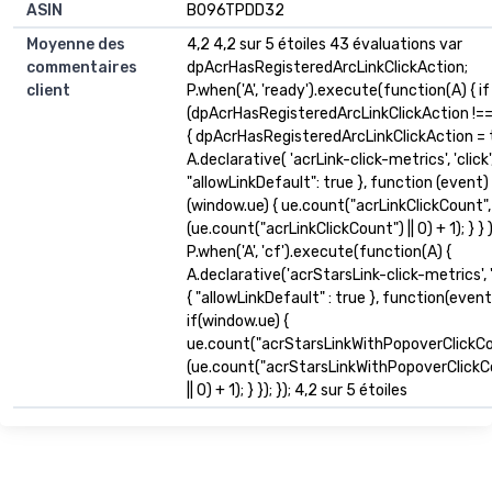
ASIN
B096TPDD32
Moyenne des
4,2 4,2 sur 5 étoiles 43 évaluations var
commentaires
dpAcrHasRegisteredArcLinkClickAction;
client
P.when('A', 'ready').execute(function(A) { if
(dpAcrHasRegisteredArcLinkClickAction !==
{ dpAcrHasRegisteredArcLinkClickAction = 
A.declarative( 'acrLink-click-metrics', 'click',
"allowLinkDefault": true }, function (event) {
(window.ue) { ue.count("acrLinkClickCount",
(ue.count("acrLinkClickCount") || 0) + 1); } } );
P.when('A', 'cf').execute(function(A) {
A.declarative('acrStarsLink-click-metrics', 'c
{ "allowLinkDefault" : true }, function(event
if(window.ue) {
ue.count("acrStarsLinkWithPopoverClickCo
(ue.count("acrStarsLinkWithPopoverClickC
|| 0) + 1); } }); }); 4,2 sur 5 étoiles