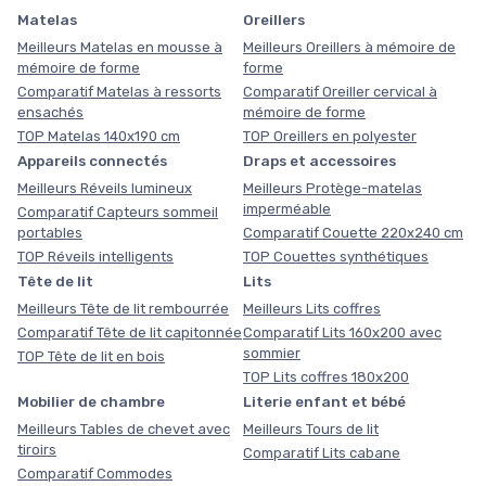
Matelas
Oreillers
Meilleurs Matelas en mousse à
Meilleurs Oreillers à mémoire de
mémoire de forme
forme
Comparatif Matelas à ressorts
Comparatif Oreiller cervical à
ensachés
mémoire de forme
TOP Matelas 140x190 cm
TOP Oreillers en polyester
Appareils connectés
Draps et accessoires
Meilleurs Réveils lumineux
Meilleurs Protège-matelas
imperméable
Comparatif Capteurs sommeil
portables
Comparatif Couette 220x240 cm
TOP Réveils intelligents
TOP Couettes synthétiques
Tête de lit
Lits
Meilleurs Tête de lit rembourrée
Meilleurs Lits coffres
Comparatif Tête de lit capitonnée
Comparatif Lits 160x200 avec
sommier
TOP Tête de lit en bois
TOP Lits coffres 180x200
Mobilier de chambre
Literie enfant et bébé
Meilleurs Tables de chevet avec
Meilleurs Tours de lit
tiroirs
Comparatif Lits cabane
Comparatif Commodes