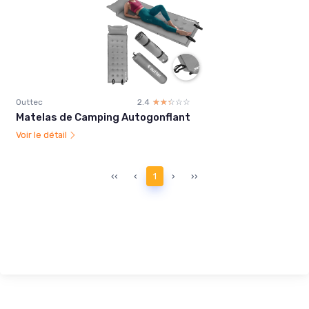
Outtec
2.4
☆☆☆☆☆
★★★★★
Matelas de Camping Autogonflant
Voir le détail
‹‹
‹
1
›
››