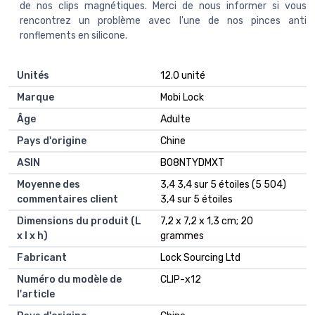
de nos clips magnétiques. Merci de nous informer si vous
rencontrez un problème avec l'une de nos pinces anti
ronflements en silicone.
Unités
‎12.0 unité
Marque
‎Mobi Lock
Âge
‎Adulte
Pays d'origine
‎Chine
ASIN
B08NTYDMXT
Moyenne des
3,4 3,4 sur 5 étoiles (5 504)
commentaires client
3,4 sur 5 étoiles
Dimensions du produit (L
7,2 x 7,2 x 1,3 cm; 20
x l x h)
grammes
Fabricant
Lock Sourcing Ltd
Numéro du modèle de
CLIP-x12
l'article