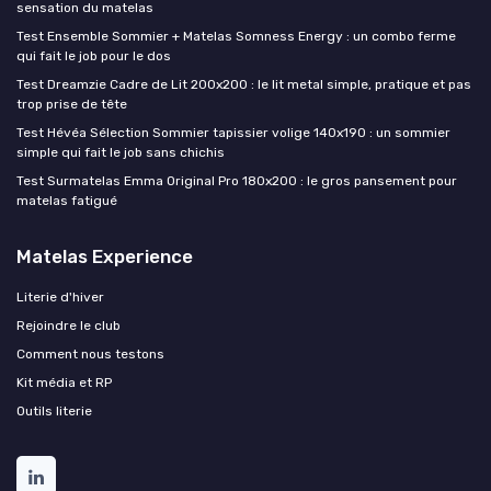
sensation du matelas
Test Ensemble Sommier + Matelas Somness Energy : un combo ferme
qui fait le job pour le dos
Test Dreamzie Cadre de Lit 200x200 : le lit metal simple, pratique et pas
trop prise de tête
Test Hévéa Sélection Sommier tapissier volige 140x190 : un sommier
simple qui fait le job sans chichis
Test Surmatelas Emma Original Pro 180x200 : le gros pansement pour
matelas fatigué
Matelas Experience
Literie d'hiver
Rejoindre le club
Comment nous testons
Kit média et RP
Outils literie