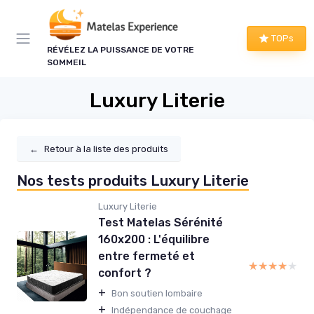
Panneau de gestion des cookies
TOPs
RÉVÉLEZ LA PUISSANCE DE VOTRE
SOMMEIL
Luxury Literie
←
Retour à la liste des produits
Nos tests produits Luxury Literie
Luxury Literie
Test Matelas Sérénité
160x200 : L'équilibre
entre fermeté et
★★★★★
★★★★★
confort ?
+
Bon soutien lombaire
+
Indépendance de couchage