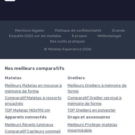
Mentions légales
Politique de confidentialité
Grande
Enquête 2025 sur les matelas
À propos
Méthodologie
Nos outils pratiques
© Matelas Experience 2026
Nos meilleurs comparatifs
Matelas
Oreillers
Meilleurs Matelas en mousse à
Meilleurs Oreillers à mémoire de
mémoire de forme
forme
Comparatif Matelas à ressorts
Comparatif Oreiller cervical à
ensachés
mémoire de forme
TOP Matelas 140x190 cm
TOP Oreillers en polyester
Appareils connectés
Draps et accessoires
Meilleurs Réveils lumineux
Meilleurs Protège-matelas
imperméable
Comparatif Capteurs sommeil